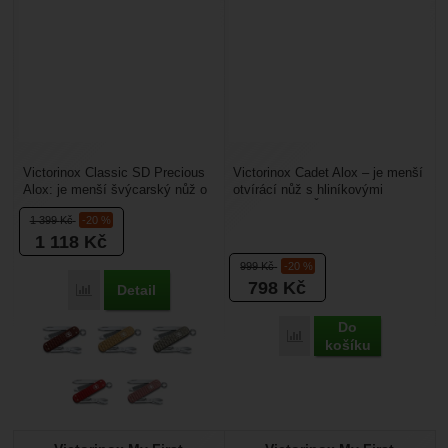
Victorinox Classic SD Precious
Victorinox Cadet Alox – je menší
Alox: je menší švýcarský nůž o
otvírácí nůž s hliníkovými
velikosti 58 mm s zajímavým
střenkami ze Švýcarska. Dá
1 399
Kč
-20 %
designem. Je...
vám to, co od...
1 118
Kč
999
Kč
-20 %
798
Kč
Detail
Přidat 'Victorinox Classic SD Precious Alox' k porovnání
Do
Přidat 'Victorinox Cadet
košíku