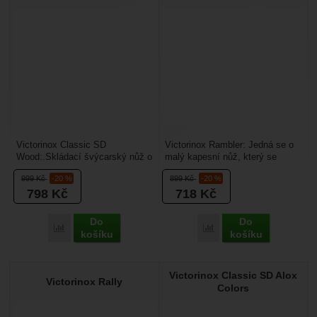
Victorinox Classic SD
Victorinox Rambler: Jedná se o
Wood:.Skládací švýcarský nůž o
malý kapesní nůž, který se
velikosti 58 mm. Je vhodný jako
nemusíte bát vzít s sebou na
999
Kč
-20 %
899
Kč
-20 %
přívěsek na klíče,...
toulky do přírody. ...
798
Kč
718
Kč
Do
Do
Přidat 'Victorinox Classic SD Wood' k porovnání
Přidat 'Victorinox Rambl
košíku
košíku
Victorinox Classic SD Alox
Victorinox Rally
Colors