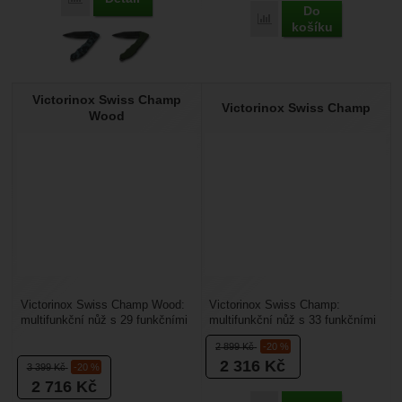
Do
Přidat 'Victorinox Evoke
košíku
Victorinox Swiss Champ
Victorinox Swiss Champ
Wood
Victorinox Swiss Champ Wood:
Victorinox Swiss Champ:
multifunkční nůž s 29 funkčními
multifunkční nůž s 33 funkčními
nástroji. Délka nože je 91 mm.
nástroji. Délka nože je 91 mm.
2 899
Kč
-20 %
Čepel je...
Čepel je vyrobena...
2 316
Kč
3 399
Kč
-20 %
2 716
Kč