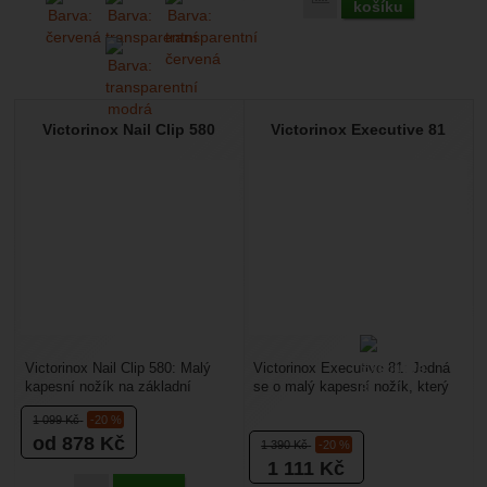
košíku
Victorinox Nail Clip 580
Victorinox Executive 81
Victorinox Nail Clip 580: Malý
Victorinox Executive 81: Jedná
kapesní nožík na základní
se o malý kapesní nožík, který
manikúru. Díky jeho kompaktním
snadno schováte v kapse, nebo
1 099
Kč
-20 %
rozměrům se vám...
kabelce....
od 878
Kč
1 390
Kč
-20 %
1 111
Kč