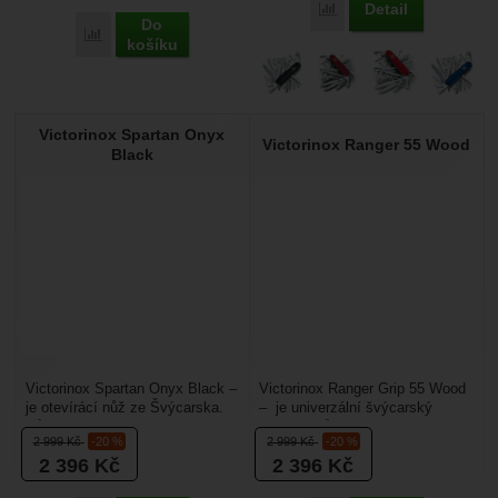
Detail
Přidat 'Victorinox Swiss
Do
Přidat 'Victorinox Swiss Champ Wood' k porovnání
košíku
Victorinox Spartan Onyx
Victorinox Ranger 55 Wood
Black
Victorinox Spartan Onyx Black –
Victorinox Ranger Grip 55 Wood
je otevírácí nůž ze Švýcarska.
– je univerzální švýcarský
Nůž je ošetřen polyspektrálním
zavírací nůž s dřevěnými
2 999
Kč
-20 %
2 999
Kč
-20 %
procesem,...
střenkami a s mnoha...
2 396
Kč
2 396
Kč