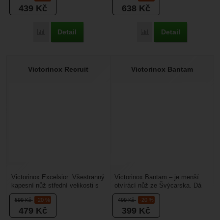
439
Kč
638
Kč
Detail
Detail
Přidat 'Victorinox Waiter' k porovnání
Přidat 'Victorinox Sport
Victorinox Recruit
Victorinox Bantam
Victorinox Excelsior: Všestranný
Victorinox Bantam – je menší
kapesní nůž střední velikosti s
otvírácí nůž ze Švýcarska. Dá
délkou čepele 84 mm. Je vhodný
vám to, co od něj očekáváte,
599
Kč
-20 %
499
Kč
-20 %
jako...
vysoká kvalita...
479
Kč
399
Kč