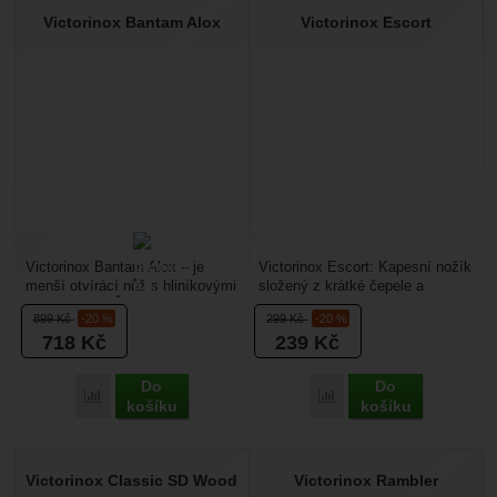
Victorinox Bantam Alox
Victorinox Escort
Victorinox Bantam Alox – je
Victorinox Escort: Kapesní nožík
menší otvírácí nůž s hliníkovými
složený z krátké čepele a
střenkami ze Švýcarska. Dá
pilníku. Délka nože je 58 mm.
899
Kč
-20 %
299
Kč
-20 %
vám to, co od...
Můžete si ho...
718
Kč
239
Kč
Do
Do
Přidat 'Victorinox Bantam Alox' k porovnání
Přidat 'Victorinox Escort
košíku
košíku
Victorinox Classic SD Wood
Victorinox Rambler