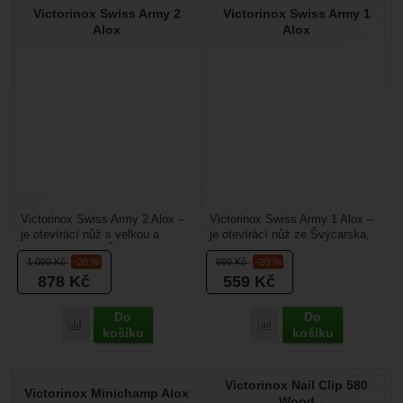
Victorinox Swiss Army 2
Victorinox Swiss Army 1
Alox
Alox
Victorinox Swiss Army 2 Alox –
Victorinox Swiss Army 1 Alox –
je otevírácí nůž s velkou a
je otevírácí nůž ze Švýcarska,
malou čepelí ze Švýcarska,
který se hodí na farmě, ve
1 099
Kč
-20 %
699
Kč
-20 %
který se hodí na...
městě i v přírodě....
878
Kč
559
Kč
Do
Do
Přidat 'Victorinox Swiss Army 2 Alox' k porovnání
Přidat 'Victorinox Swiss
košíku
košíku
Victorinox Nail Clip 580
Victorinox Minichamp Alox
Wood