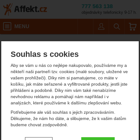
777 563 138
objednávky telefonicky 9-17 h.
Košík
MENU
Uživatel
Vyhledáván
Zavírací nože Victorinox
Potřeby na vaření
Affekt.cz
Kempování
Nože
Souhlas s cookies
Kapesní nože Victorinox
Aby se vám u nás co nejlépe nakupovalo, používáme my a
Pokud hledáte menší, ale bezproblémový a univerzální nůž, který
někteří naši partneři tzv. cookies (malé soubory, uložené ve
bude obsahovat několik nástrojů, které se vám při kempování
vašem prohlížeči). Díky nim si pamatujeme, co máte v
mohou hodit, můžeme vám doporučit vyhlášené zavírací nože
košíku, jak máte seřazené a vyfiltrované produkty, jestli jste
Victorinox.
přihlášeni a podobně. Díky nim vám také nenabízíme
nevhodnou reklamu a pomáhají nám například i v
Zobrazit více
analýzách, které používáme k dalšímu zlepšování webu.
Potřebujeme ale váš souhlas s jejich zpracováváním.
Filtrování podle parametrů
Děkujeme, že nám ho dáte, a slibujeme, že k vašim datům
budeme chovat zodpovědně.
CENA (KČ)
MATERIÁL ČEPELE
Od
Podle
Nejzajímavější
Nejlevnější
Nejdražší
Nastavení souhlasů s kategoriemi
Dauphinox
84
nejprodávanějších
dostupnosti