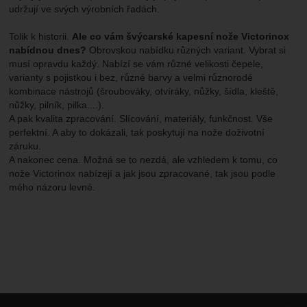
udržují ve svých výrobních řadách.
Tolik k historii.
Ale co vám švýcarské kapesní nože Victorinox
nabídnou dnes?
Obrovskou nabídku různých variant. Vybrat si
musí opravdu každý. Nabízí se vám různé velikosti čepele,
varianty s pojistkou i bez, různé barvy a velmi různorodé
kombinace nástrojů (šroubováky, otvíráky, nůžky, šídla, kleště,
nůžky, pilník, pilka....).
A pak kvalita zpracování. Slícování, materiály, funkčnost. Vše
perfektní. A aby to dokázali, tak poskytují na nože doživotní
záruku.
A nakonec cena. Možná se to nezdá, ale vzhledem k tomu, co
nože Victorinox nabízejí a jak jsou zpracované, tak jsou podle
mého názoru levné.