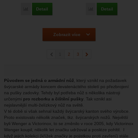
Detail
Detail
Přidat 'Victorinox Recruit' k porovnání
Přidat 'Victorinox Banta
Zobrazit více
předchozí
1
2
3
následující
Původem se jedná o armádní nůž
, který vznikl na požadavek
švýcarské armády koncem devatenáctého století po přezbrojení
na pušky zadovky. Tehdy byl potřeba nůž s několika nástroji
určenými
pro rozborku a čištění pušky
. Tak vznikl asi
nejslavnější multi-želízkový nůž na světě.
V té době si však sehnal každý švýcarský kanton svého výrobce.
Proto existovalo několik značek, tkz. švýcarských nožů. Největší
byli Wenger a Victorinox, to se změnilo v roce 2005, kdy Victorinox
Wenger koupil, několik let značku udržoval a posléze pohltil. I
když jejich kolekci (křížek značky je pojistkou proti zavření) stále