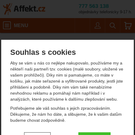
777 563 138
objednávky telefonicky 9-17 h.
Košík
MENU
Uživatel
Vyhledáván
Turistické mačky na ledovec Grivel
Horolezecké vybavení
Affekt.cz
Vybavení
Mačky
Souhlas s cookies
Turistické mačky na
Aby se vám u nás co nejlépe nakupovalo, používáme my a
ledovec Grivel
někteří naši partneři tzv. cookies (malé soubory, uložené ve
vašem prohlížeči). Díky nim si pamatujeme, co máte v
V sekci není žádný produkt.
košíku, jak máte seřazené a vyfiltrované produkty, jestli jste
přihlášeni a podobně. Díky nim vám také nenabízíme
nevhodnou reklamu a pomáhají nám například i v
analýzách, které používáme k dalšímu zlepšování webu.
Potřebujeme ale váš souhlas s jejich zpracováváním.
Děkujeme, že nám ho dáte, a slibujeme, že k vašim datům
budeme chovat zodpovědně.
Nastavení souhlasů s kategoriemi