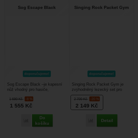
Sog Escape Black
Singing Rock Packet Gym
doporučujeme!
doporučujeme!
Sog Escape Black –je kapesní
Singing Rock Packet Gym je
nůž vhodný pro hasiče,
zvýhodněný lezecký set pro
záchranáře, horskou službu nebo
začátečníky i rekreační lezce,
1 690
Kč
-8 %
2 700
Kč
-20 %
i pro vás. Má střední...
kteří chtějí mít...
1 555
Kč
2 149
Kč
Do
Detail
Přidat 'Sog Escape Black' k porovnání
Přidat 'Singing Rock Pa
košíku