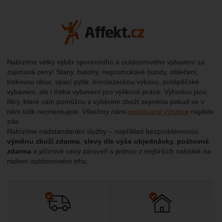
Affekt.c
Nabízíme velký výběr sportovního a outdoorového vybavení za
zajímavé ceny! Stany, batohy, nepromokavé bundy, oblečení,
trekovou obuv, spací pytle, horolezeckou výbavu, potápěčské
vybavení, ale i třeba vybavení pro výškové práce. Výhodou jsou
filtry, které vám pomůžou s výběrem zboží zejména pokud se v
něm tolik neorientujete. Všechny námi
prodávané výrobce
najdete
zde.
Nabízíme nadstandardní služby – například bezproblémovou
výměnu zboží zdarma
,
slevy dle výše objednávky, poštovné
zdarma
a příznivé ceny zároveň s jednou z nejširších nabídek na
našem outdoorovém trhu.
Tipy