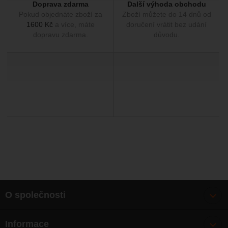
Doprava zdarma
Další výhoda obchodu
Pokud objednáte zboží za
Zboží můžete do 14 dnů od
1600 Kč
a více, máte
doručení vrátit bez udání
dopravu zdarma.
důvodu.
O společnosti
Bonusy
Informace
O nás