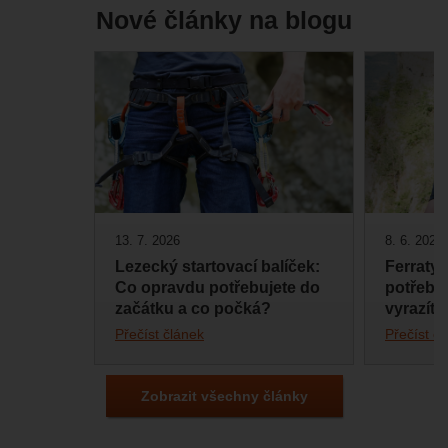
Nové články na blogu
13. 7. 2026
8. 6. 2026
Lezecký startovací balíček:
Ferraty:
Co opravdu potřebujete do
potřebuj
začátku a co počká?
vyrazíte
Přečíst článek
Přečíst č
Zobrazit všechny články