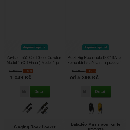
doporučujeme!
doporučujeme!
Zavírací nůž Cold Steel Crawford
Petzl Rig Repairable D021BA je
Model 1 (OD Green) Model 1 je
kompaktní slaňovací a pracovní
velký, lehký a velmi odolný
brzda pro lanový přístup, která
1 166
Kč
-10 %
6 350
Kč
-15 %
zavírací nůž,...
umožňuje...
1 049
Kč
od 5 398
Kč
Detail
Detail
Přidat 'Cold Steel Crawford Model 1' k porovnání
Přidat 'Petzl Rig Repaira
Baladéo Mushroom knife
Singing Rock Locker
ECO029