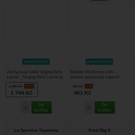
doporučujeme!
doporučujeme!
Zachycovač pádů Singing Rock
Baladéo Mushroom knife –
Locker : Singing Rock Locker je
poctivě zpracovaný kapesní
určený pro pracovní využití ve
houbařský nůž se štětinami pro
2 180
Kč
-20 %
431
Kč
-7 %
výškách nebo...
očištění hub. Hlavní...
1 744
Kč
401
Kč
Do
Do
Přidat 'Singing Rock Locker' k porovnání
Přidat 'Baladéo Mushroo
košíku
košíku
La Sportiva Tarantula
Petzl Rig II