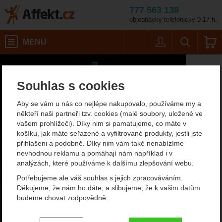
777 563 138
objednávky telefonicky 9-17 h.
Košík
MENU
Uživatel
Vyhledáván
Souhlas s cookies
Aby se vám u nás co nejlépe nakupovalo, používáme my a
někteří naši partneři tzv. cookies (malé soubory, uložené ve
vašem prohlížeči). Díky nim si pamatujeme, co máte v
košíku, jak máte seřazené a vyfiltrované produkty, jestli jste
přihlášeni a podobně. Díky nim vám také nenabízíme
nevhodnou reklamu a pomáhají nám například i v
analýzách, které používáme k dalšímu zlepšování webu.
Potřebujeme ale váš souhlas s jejich zpracováváním.
Děkujeme, že nám ho dáte, a slibujeme, že k vašim datům
budeme chovat zodpovědně.
Nastavení souhlasů s kategoriemi