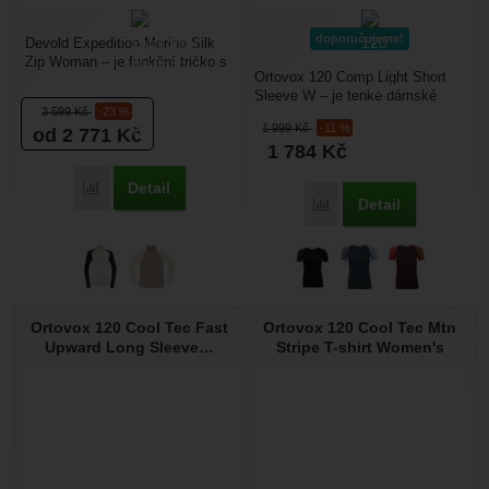
doporučujeme!
Devold Expedition Merino Silk
Zip Woman – je funkční tričko s
Ortovox 120 Comp Light Short
rolákem na zip vyrobené z
Sleeve W – je tenké dámské
merino vlny a...
3 599
Kč
-23 %
merino funkční tričko s krátkým
1 999
Kč
-11 %
od 2 771
Kč
rukávem. Je určené...
1 784
Kč
Detail
Přidat 'Devold Expedition Merino Silk Zip Woman' k porovná
Detail
Přidat 'Ortovox 120 Com
Ortovox 120 Cool Tec Fast
Ortovox 120 Cool Tec Mtn
Upward Long Sleeve…
Stripe T-shirt Women's