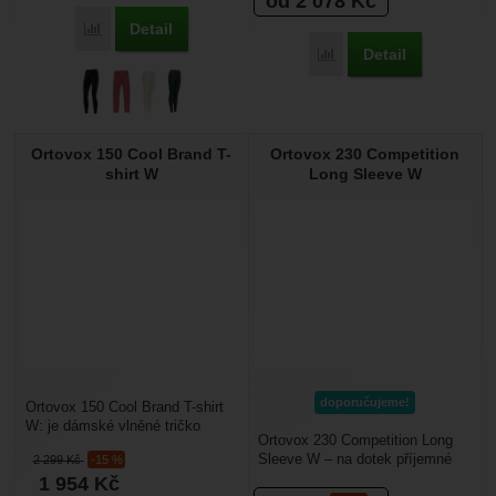
od 2 078
Kč
Detail
Přidat 'Devold Duo Active Merino 205 Longs Wmn' k porovn
Detail
Přidat 'Devold Expediti
Ortovox 150 Cool Brand T-
Ortovox 230 Competition
shirt W
Long Sleeve W
doporučujeme!
Ortovox 150 Cool Brand T-shirt
W: je dámské vlněné tričko
Ortovox 230 Competition Long
vyrobené z kvalitní Merino vlny
Sleeve W – na dotek příjemné
2 299
Kč
-15 %
a chladivých...
dámské funkční prádlo vyrobené
1 954
Kč