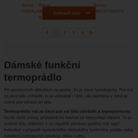
Zobrazit více
předchozí
1
2
3
4
následující
Dámské funkční
termoprádlo
Při sportovních aktivitách se potíte. To je dáno fyziologicky. Pot má
za úkol tělo ochladit, to je výhodné v létě, ale zejména v zimě je
nutné pot odvést od těla.
Termoprádlo má za úkol pot od těla odvádět a transportovat
ho do další vrstvy, případně ho nechat co nejrychleji odpařit. To je
možné díky vláknům s co největší plochou (průřez má např.
hvězdici) v případě syntetického dámského funkčního prádla nebo
extrémní schopnosti asorbce vlhka u vlny.