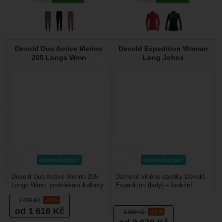
Devold Duo Active Merino
Devold Expedition Woman
205 Longs Wmn
Long Johns
doporučujeme!
doporučujeme!
Devold Duo Active Merino 205
Dámské vlněné spodky Devold
Longs Wmn: podvlékací kalhoty
Expedition (lady) – funkční
vyrobené z kombinace materiálů
kalhoty z Merino vlny. Jsou
2 099
Kč
-23 %
merino vlny...
vhodné pro zimní...
od 1 616
Kč
2 699
Kč
-23 %