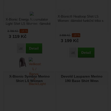
X-Bionic® Heatloop Shirt LS
X-Bionic Energy Accumulator
Women: dámské funkční triko s
Light Shirt LS Women: dámské
dlouhým rukávem vhodné pro
funkční triko s dlouhým rukávem
zimní sporty. Vrstvená...
3 799
Kč
-18 %
vhodné pro zimní...
3 899
Kč
-18 %
3 119
Kč
3 199
Kč
Detail
Přidat 'X-Bionic Energy Accumulator Light Shirt LS Women'
Detail
Přidat 'X-Bionic Heatlo
X-Bionic Symbio Merino
Devold Lauparen Merino
Shirt LS Women
190 Base Shirt Wmn