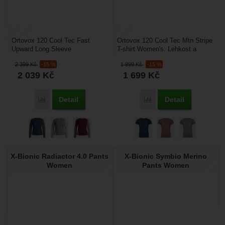
Ortovox 120 Cool Tec Fast
Ortovox 120 Cool Tec Mtn Stripe
Upward Long Sleeve
T-shirt Women's: Lehkost a
Women's: Funkční lehkost pro
svěžest pro letní vrcholy.
2 399
Kč
-15 %
1 999
Kč
-15 %
dlouhé letní dny. Dámské
Dámské tričko 120...
2 039
Kč
1 699
Kč
tričko...
Detail
Detail
Přidat 'Ortovox 120 Cool Tec Fast Upward Long Sleeve Wome
Přidat 'Ortovox 120 Cool
X-Bionic Radiactor 4.0 Pants
X-Bionic Symbio Merino
Women
Pants Women