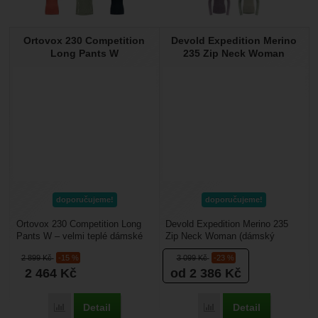
EX
GRAMÁŽ
Ortovox 230 Competition
Devold Expedition Merino
Long Pants W
235 Zip Neck Woman
120
3
205
3
150
11
230
5
185
5
235
4
190
4
250
1
200
1
doporučujeme!
doporučujeme!
Ortovox 230 Competition Long
Devold Expedition Merino 235
Pants W – velmi teplé dámské
Zip Neck Woman (dámský
funkční spodky vyrobené z
vlněný rolák se zipem lady) – je
2 899
Kč
-15 %
3 099
Kč
-23 %
merino vlny. Je určené...
funkční tričko z...
2 464
Kč
od 2 386
Kč
Detail
Detail
Přidat 'Ortovox 230 Competition Long Pants W' k porovnání
Přidat 'Devold Expediti