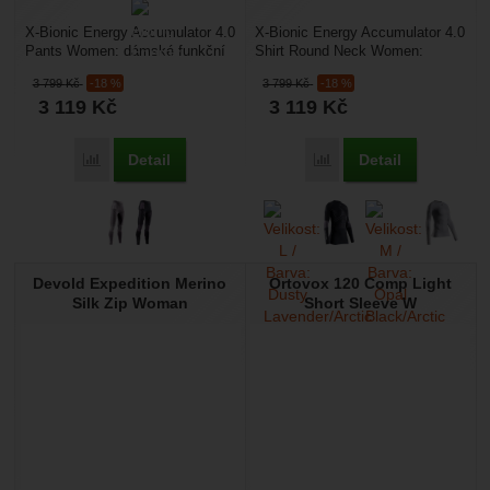
X-Bionic Energy Accumulator 4.0
X-Bionic Energy Accumulator 4.0
Pants Women: dámské funkční
Shirt Round Neck Women:
spodky vhodné pro zimní sporty.
dámské funkční triko s dlouhým
3 799
Kč
-18 %
3 799
Kč
-18 %
Jsou prodyšné,...
rukávem vhodné...
3 119
Kč
3 119
Kč
Detail
Detail
Přidat 'X-Bionic Energy Accumulator 4.0 Pants Women' k po
Přidat 'X-Bionic Energy
Devold Expedition Merino
Ortovox 120 Comp Light
Silk Zip Woman
Short Sleeve W