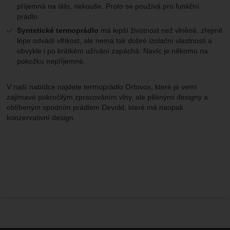
příjemná na tělo, nekouše. Proto se používá pro funkční
prádlo.
Syntetické termoprádlo
má lepší životnost než vlněné, zřejmě
lépe odvádí vlhkost, ale nemá tak dobré izolační vlastnosti a
obvykle i po krátkém užívání zapáchá. Navíc je někomu na
pokožku nepříjemné.
V naší nabídce najdete termoprádlo Ortovox, které je vemi
zajímavé pokročilým zpracováním vlny, ale pěknými designy a
oblíbeným spodním prádlem Devold, které má naopak
konzervativní design.