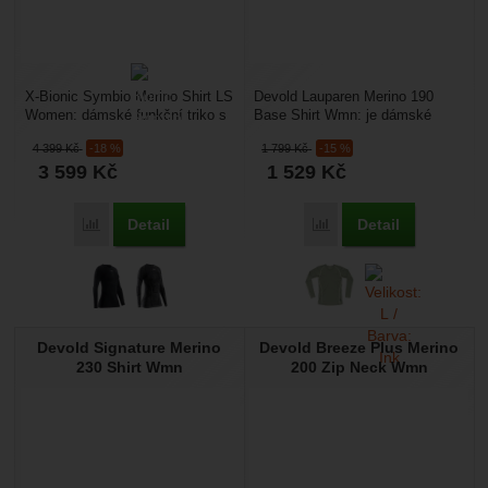
X-Bionic Symbio Merino Shirt LS
Devold Lauparen Merino 190
Women: dámské funkční triko s
Base Shirt Wmn: je dámské
dlouhým rukávem vhodné pro
funkční tričko z merino vlny o
4 399
Kč
-18 %
1 799
Kč
-15 %
zimní sporty....
gramáži 190 g/m2,...
3 599
Kč
1 529
Kč
Detail
Detail
Přidat 'X-Bionic Symbio Merino Shirt LS Women' k porovnán
Přidat 'Devold Lauparen
Devold Signature Merino
Devold Breeze Plus Merino
230 Shirt Wmn
200 Zip Neck Wmn