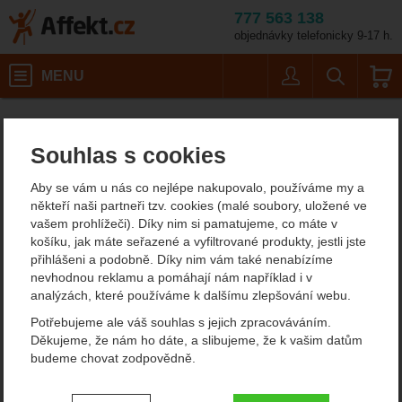
777 563 138
objednávky telefonicky 9-17 h.
Košík
MENU
Uživatel
Vyhledáván
Dámské funkční p
Affekt.cz
Oblečení
Dámské outdoorové oblečení
Souhlas s cookies
Dámské funkční prádlo
Aby se vám u nás co nejlépe nakupovalo, používáme my a
Funkční dámské prádlo je velmi důležité v létě i v zimě. Pokud pot
někteří naši partneři tzv. cookies (malé soubory, uložené ve
zůstavá na těle příliš dlouho, dojde k změně tělesné teploty. V
vašem prohlížeči). Díky nim si pamatujeme, co máte v
zimě si ochlazení nelze dovolit.
Jak se funkční prádlo dělí a jak
košíku, jak máte seřazené a vyfiltrované produkty, jestli jste
ho vybrat?
přihlášeni a podobně. Díky nim vám také nenabízíme
nevhodnou reklamu a pomáhají nám například i v
Zobrazit více
analýzách, které používáme k dalšímu zlepšování webu.
Potřebujeme ale váš souhlas s jejich zpracováváním.
DÁMSKÁ FUNKČNÍ
DÁMSKÉ FUNKČNÍ
Děkujeme, že nám ho dáte, a slibujeme, že k vašim datům
TRIČKA
SPODKY
budeme chovat zodpovědně.
Nastavení souhlasů s kategoriemi