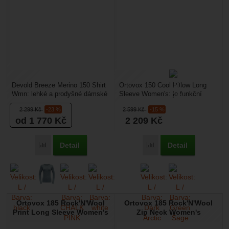
Devold Breeze Merino 150 Shirt
Ortovox 150 Cool Pillow Long
Wmn: lehké a prodyšné dámské
Sleeve Women's: je funkční
triko, podílí se na termoregulaci
dámské triko vyrobené z kvalitní
2 299
Kč
-23 %
2 599
Kč
-15 %
vašeho...
vlny Merino...
od 1 770
Kč
2 209
Kč
Detail
Detail
Přidat 'Devold Breeze Merino 150 Shirt Wmn' k porovnání
Přidat 'Ortovox 150 Coo
Ortovox 185 Rock'N'Wool
Ortovox 185 Rock'N'Wool
Print Long Sleeve Women's
Zip Neck Women's