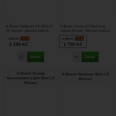
X-Bionic Radiactor 4.0 Shirt LG
X-Bionic Invent 4.0 Shirt Long
SL Women: dámské funkční
Sleeve Women: dámské funkční
triko s dlouhým rukávem vhodné
triko s dlouhým rukávem vhodné
3 899
Kč
-18 %
2 199
Kč
-20 %
pro zimní sporty....
pro zimní...
3 199
Kč
1 759
Kč
Detail
Detail
Přidat 'X-Bionic Radiactor 4.0 Shirt LG SL Women' k porovn
Přidat 'X-Bionic Invent 
X-Bionic Energy
X-Bionic Heatloop Shirt LS
Accumulator Light Shirt LS
Women
Women