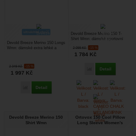
ultralehké zboží
Devold Breeze Merino 150 T-
Shirt Wmn: dámské sportovní
Devold Breeze Merino 150 Longs
triko, má vynikající funkční
Wmn: dámské extra lehké a
2 099
Kč
-15 %
vlastnosti, zároveň...
měkké podvlíkačky. Májí
1 784
Kč
vynikající funkční vlastnosti,...
2 349
Kč
-15 %
Detail
Přidat 'Devold Breeze M
1 997
Kč
Detail
Přidat 'Devold Breeze Merino 150 Longs Wmn' k porovnání
Devold Breeze Merino 150
Ortovox 150 Cool Pillow
Shirt Wmn
Long Sleeve Women's