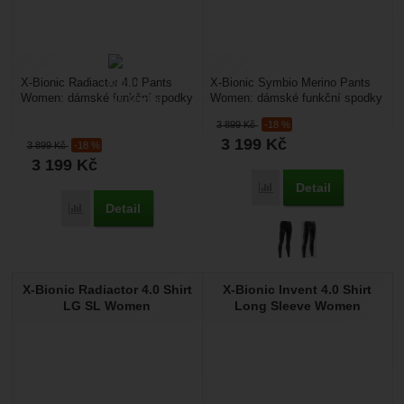
X-Bionic Radiactor 4.0 Pants
X-Bionic Symbio Merino Pants
Women: dámské funkční spodky
Women: dámské funkční spodky
vhodné pro zimní sporty.
vhodné pro zimní sporty. Udrží
3 899
Kč
-18 %
Speciální materiál...
vás v ideální...
3 199
Kč
3 899
Kč
-18 %
3 199
Kč
Detail
Přidat 'X-Bionic Symbio
Detail
Přidat 'X-Bionic Radiactor 4.0 Pants Women' k porovnání
X-Bionic Radiactor 4.0 Shirt
X-Bionic Invent 4.0 Shirt
LG SL Women
Long Sleeve Women