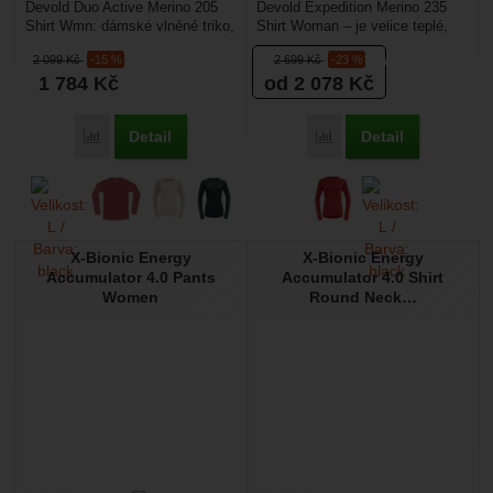
Devold Duo Active Merino 205
Devold Expedition Merino 235
Shirt Wmn: dámské vlněné triko,
Shirt Woman – je velice teplé,
je vyrobené z Merino vlny, která
dámské, vlněné funkční tričko
2 099
Kč
-15 %
2 699
Kč
-23 %
je velmi...
(Merino vlna)....
1 784
Kč
od 2 078
Kč
Detail
Detail
Přidat 'Devold Duo Active Merino 205 Shirt Wmn' k porovná
Přidat 'Devold Expediti
X-Bionic Energy
X-Bionic Energy
Accumulator 4.0 Pants
Accumulator 4.0 Shirt
Women
Round Neck…