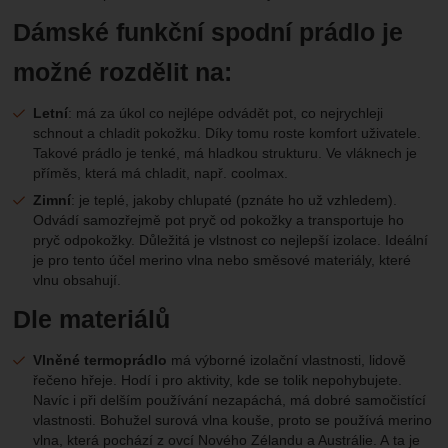
Dámské funkční spodní prádlo je
možné rozdělit na:
Letní
: má za úkol co nejlépe odvádět pot, co nejrychleji
schnout a chladit pokožku. Díky tomu roste komfort uživatele.
Takové prádlo je tenké, má hladkou strukturu. Ve vláknech je
příměs, která má chladit, např. coolmax.
Zimní
: je teplé, jakoby chlupaté (pznáte ho už vzhledem).
Odvádí samozřejmě pot pryč od pokožky a transportuje ho
pryč odpokožky. Důležitá je vlstnost co nejlepší izolace. Ideální
je pro tento účel merino vlna nebo směsové materiály, které
vlnu obsahují.
Dle materiálů
Vlněné termoprádlo
má výborné izolační vlastnosti, lidově
řečeno hřeje. Hodí i pro aktivity, kde se tolik nepohybujete.
Navíc i při delším používání nezapáchá, má dobré samočistící
vlastnosti. Bohužel surová vlna kouše, proto se používá merino
vlna, která pochází z ovcí Nového Zélandu a Austrálie. A ta je