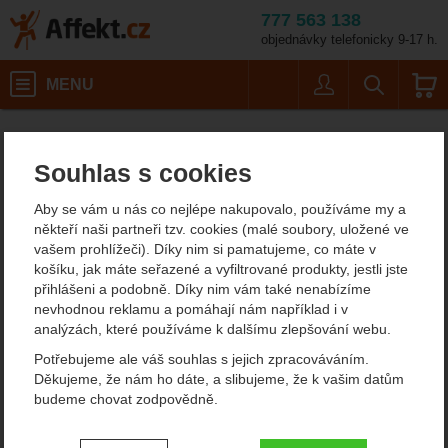
777 563 138
objednávky telefonicky 9-17 h.
Košík
MENU
Uživatel
Vyhledáván
Dalekohledy
Affekt.cz
Vybavení
Turistické potřeby
Souhlas s cookies
Dalekohledy
Aby se vám u nás co nejlépe nakupovalo, používáme my a
někteří naši partneři tzv. cookies (malé soubory, uložené ve
Filtrování podle parametrů
vašem prohlížeči). Díky nim si pamatujeme, co máte v
košíku, jak máte seřazené a vyfiltrované produkty, jestli jste
CENA (KČ)
přihlášeni a podobně. Díky nim vám také nenabízíme
Od
Podle
nevhodnou reklamu a pomáhají nám například i v
Nejzajímavější
Nejlevnější
Nejdražší
nejprodávanějších
dostupnosti
analýzách, které používáme k dalšímu zlepšování webu.
-
Kč
Potřebujeme ale váš souhlas s jejich zpracováváním.
Produkty
Děkujeme, že nám ho dáte, a slibujeme, že k vašim datům
Baladeo PLR008 10x25
Baladéo Foco 8x21 PLR001
budeme chovat zodpovědně.
Nastavení souhlasů s kategoriemi