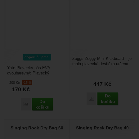
-
g
doporučujeme!
Zoggs Zoggy Mini Kickboard – je
malá plavecká destička určená
Yate Plavecký pás EVA
hlavně pro děti. Má velikost 27
dvoubarevný: Plavecký
cm x 22...
dvoubarevný pás pro děti, je
200
Kč
-15 %
447
Kč
vhodnou plaveckou pomůckou
170
Kč
pro...
Do
Přidat 'Zoggs Zoggy Min
Do
košíku
Přidat 'Yate Plavecký pás EVA dvoubarevný' k porovnání
košíku
Singing Rock Dry Bag 60
Singing Rock Dry Bag 40