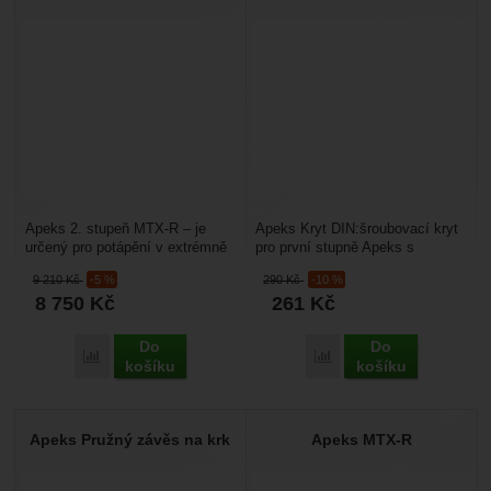
Apeks 2. stupeň MTX-R – je
Apeks Kryt DIN:šroubovací kryt
určený pro potápění v extrémně
pro první stupně Apeks s
chladné vodě. Má kovový
připojením DINvnitřní závit G
9 210
Kč
-5 %
290
Kč
-10 %
tepelný výměník, hodí...
5/8náhradní o-kroužek...
8 750
Kč
261
Kč
Do
Do
Přidat 'Apeks 2. stupeň MTX-R' k porovnání
Přidat 'Apeks Kryt DIN' 
košíku
košíku
Apeks Pružný závěs na krk
Apeks MTX-R