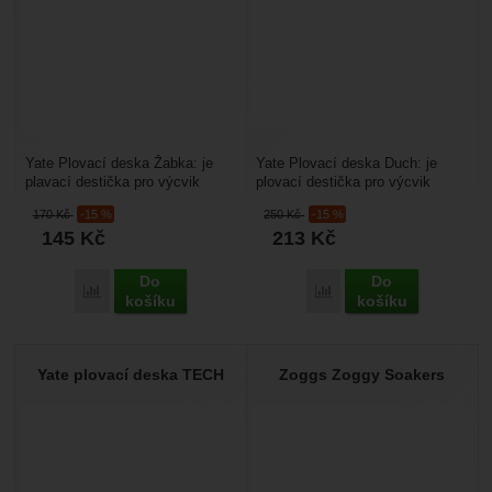
Yate Plovací deska Žabka: je
Yate Plovací deska Duch: je
plavací destička pro výcvik
plovací destička pro výcvik
plavání. Díky motivu žáby je
plavání. Díky motivu ducha je
170
Kč
-15 %
250
Kč
-15 %
primárně určen...
primárně určen...
145
Kč
213
Kč
Do
Do
Přidat 'Yate Plovací deska Žabka' k porovnání
Přidat 'Yate Plovací des
košíku
košíku
Yate plovací deska TECH
Zoggs Zoggy Soakers