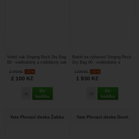
Vodní vak Singing Rock Dry Bag
Batoh na vybavení Singing Rock
60 - voděodolný a vodotěsný vak
Dry Bag 40 - voděodolný a
s objemem 60 l. Má odnímatelné
vodotěsný vak. Má odnímatelné
2 470
Kč
-15 %
2 270
Kč
-15 %
ramenní...
ramenní popruhy....
2 100
Kč
1 930
Kč
Do
Do
Přidat 'Singing Rock Dry Bag 60' k porovnání
Přidat 'Singing Rock Dry
košíku
košíku
Yate Plovací deska Žabka
Yate Plovací deska Duch