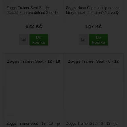
Zoggs Trainer Seat S – je
Zoggs Nose Clip – je klip na nos,
plavací kruh pro děti od 3 do 12
který slouží proti pronikání vody
měsíců s hmotností do 11 kg. Je
do nosu. Využijete pro plavání
vhodný pro...
,...
622
Kč
147
Kč
Do
Do
Přidat 'Zoggs Trainer Seat S' k porovnání
Přidat 'Zoggs Nose Clip'
košíku
košíku
Zoggs Trainer Seat - 12 - 18
Zoggs Trainer Seat - 0 - 12
Zoggs Trainer Seat - 12 - 18 – je
Zoggs Trainer Seat - 0 - 12 – je