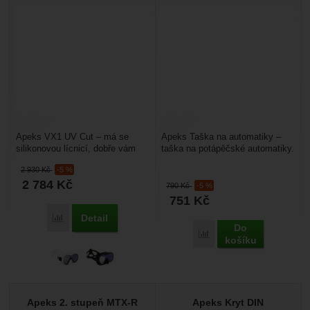
Apeks VX1 UV Cut – má se
Apeks Taška na automatiky –
silikonovou lícnicí, dobře vám
taška na potápěčské automatiky.
přilne ke tváři a nebude dovnitř
Vejdou se tam i s octopusem,
2 930
Kč
-5 %
propouštět vodu....
případně i dva...
2 784
Kč
790
Kč
-5 %
751
Kč
Detail
Přidat 'Apeks VX1 UV Cut' k porovnání
Do
Přidat 'Taška na automat
košíku
Apeks 2. stupeň MTX-R
Apeks Kryt DIN