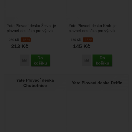
Yate Plovací deska Želva: je
Yate Plovací deska Krab: je
plavací destička pro výcvik
plavací destička pro výcvik
plavání. Díky motivu želvy je
plavání. Díky motivu kraba je
250
Kč
-15 %
170
Kč
-15 %
primárně určen...
primárně určen...
213
Kč
145
Kč
Do
Do
Přidat 'Yate Plovací deska Želva' k porovnání
Přidat 'Yate Plovací desk
košíku
košíku
Yate Plovací deska
Yate Plovací deska Delfín
Chobotnice