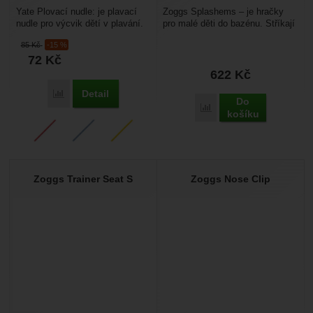
Yate Plovací nudle: je plavací
Zoggs Splashems – je hračky
nudle pro výcvik dětí v plavání.
pro malé děti do bazénu. Stříkají
Je vyrobená z pěnového
vodu a umožňují dětem si
85
Kč
-15 %
polyethylenu....
zvyknout na vodu...
72
Kč
622
Kč
Detail
Přidat 'Yate Plovací nudle' k porovnání
Do
Přidat 'Zoggs Splashems'
košíku
Zoggs Trainer Seat S
Zoggs Nose Clip