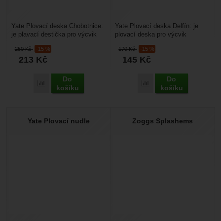
Yate Plovací deska Chobotnice:
Yate Plovací deska Delfín: je
je plavací destička pro výcvik
plovací deska pro výcvik
plavání. Díky motivu chobotnice
plavání. Díky motivu delfína je
250
Kč
-15 %
170
Kč
-15 %
je primárně...
primárně určen...
213
Kč
145
Kč
Do
Do
Přidat 'Yate Plovací deska Chobotnice' k porovnání
Přidat 'Yate Plovací desk
košíku
košíku
Yate Plovací nudle
Zoggs Splashems