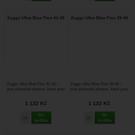
Zoggs Ultra Blue Fins 41-42
Zoggs Ultra Blue Fins 39-40
Zoggs Ultra Blue Fins 41-42 –
Zoggs Ultra Blue Fins 39-40 –
jsou plavecké ploutve, které jsou
jsou plavecké ploutve, které jsou
určené pro plavání v bazénu i u
určené pro plavání v bazénu i u
moře....
moře....
1 122
Kč
1 122
Kč
Do
Do
Přidat 'Zoggs Ultra Blue Fins 41-42' k porovnání
Přidat 'Zoggs Ultra Blue
košíku
košíku