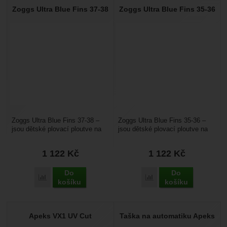
Zoggs Ultra Blue Fins 37-38
Zoggs Ultra Blue Fins 35-36
Zoggs Ultra Blue Fins 37-38 –
Zoggs Ultra Blue Fins 35-36 –
jsou dětské plovací ploutve na
jsou dětské plovací ploutve na
plavání v bazénu i u moře. Dítě
plavání v bazénu i u moře. Dítě
je při plavání...
je při plavání...
1 122
Kč
1 122
Kč
Do
Do
Přidat 'Zoggs Ultra Blue Fins 37-38' k porovnání
Přidat 'Zoggs Ultra Blue
košíku
košíku
Apeks VX1 UV Cut
Taška na automatiku Apeks