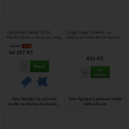
Yate plovací deska TECH:
Zoggs Zoggy Soakers – je
Plovací deska s otvory pro prsty,
hračky pro malé děti do bazénu
je ideální doplněk na plavání, jak
(tuleň, krab a chobotnice).
185
Kč
-15 %
pro začátečníky...
Stříkají vodu a umožňují...
od 157
Kč
622
Kč
Detail
Přidat 'Yate plovací deska TECH' k porovnání
Do
Přidat 'Zoggs Zoggy Soak
košíku
Yate Spojka na plovací
Yate Spojka k plovací nudli
nudle se dvěma bočními…
délka 20 cm