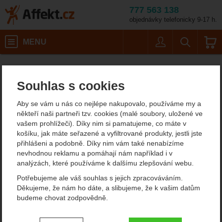
777 563 138
objednávky telefonicky 9-17 h.
Košík
MENU
Uživatel
Vyhledáván
Potápěčské vybavení
Affekt.cz
Vybavení
Souhlas s cookies
Potápěčské vybavení
Aby se vám u nás co nejlépe nakupovalo, používáme my a
Plánujete se potápět a hledáte vybavení, které vás nezklame? Na
někteří naši partneři tzv. cookies (malé soubory, uložené ve
e-shopu najdete
potápěčskou výstroj
pro každého potápěče, ať
vašem prohlížeči). Díky nim si pamatujeme, co máte v
už se věnujete
rekreačnímu nebo technickému potápění
. Naše
košíku, jak máte seřazené a vyfiltrované produkty, jestli jste
produkty vám poskytnou spolehlivost a dlouhou životnost při
přihlášeni a podobně. Díky nim vám také nenabízíme
každém ponoru.
nevhodnou reklamu a pomáhají nám například i v
analýzách, které používáme k dalšímu zlepšování webu.
Zobrazit více
Potřebujeme ale váš souhlas s jejich zpracováváním.
Děkujeme, že nám ho dáte, a slibujeme, že k vašim datům
POTÁPĚČSKÉ
KOMPENZÁTORY
budeme chovat zodpovědně.
AUTOMATIKY
VZTLAKU
Nastavení souhlasů s kategoriemi