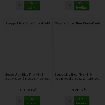
Do
Do
Přidat 'Zoggs Eva Kickboard medium' k porovnání
Přidat 'Zoggs Kickbuoy' 
košíku
košíku
Zoggs Ultra Blue Fins 45-46
Zoggs Ultra Blue Fins 43-44
Zoggs Ultra Blue Fins 45-46 –
Zoggs Ultra Blue Fins 43-44 –
jsou plavecké ploutve, které jsou
jsou plavecké ploutve, které jsou
určené pro plavání v bazénu i u
určené pro plavání v bazénu i u
moře....
moře....
1 122
Kč
1 122
Kč
Do
Do
Přidat 'Zoggs Ultra Blue Fins 45-46' k porovnání
Přidat 'Zoggs Ultra Blue
košíku
košíku