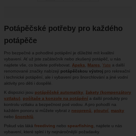
Potápěčské potřeby pro každého
potápěče
Pro bezpečné a pohodlné potápění je důležité mít kvalitní
vybavení. Ať už jste začátečník nebo zkušený potápěč, u nás
najdete vše, co budete potřebovat.
Apeks
,
Mares
,
Yate
a další
renomované značky nabízejí
potápěčskou výstroj
pro rekreační
i technické potápění, ale i vybavení pro šnorchlování a jiné vodní
aktivity pro děti i dospělé.
K dispozici jsou
potápěčské automatiky
,
žakety (kompenzátory
vztlaku)
,
počítače a konzole na potápění
a další produkty pro
kontrolu vztlaku a bezpečnost pod vodou. A pro pohodlí na
každém ponoru si můžete vybrat z
neoprenů
,
ploutví
,
masky
nebo
šnorchlů
.
Pokud vás láká
freediving
nebo
spearfishing
, najdete u nás
vybavení, které splní i ty nejnáročnější požadavky.