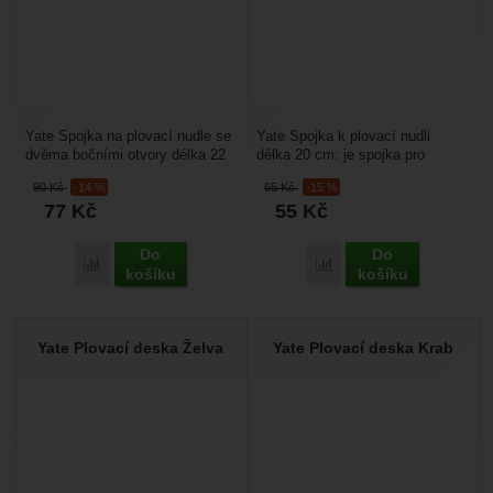
Yate Spojka na plovací nudle se
Yate Spojka k plovací nudli
dvěma bočními otvory délka 22
délka 20 cm: je spojka pro
cm: je spojka pro plovací nudle.
plovací nudle. Díky ní vytvoříte
90
Kč
-14 %
65
Kč
-15 %
Díky ní...
z nudle kruh....
77
Kč
55
Kč
Do
Do
Přidat 'Yate Spojka na plovací nudle se dvěma bočními otvory
Přidat 'Yate Spojka k plo
košíku
košíku
Yate Plovací deska Želva
Yate Plovací deska Krab