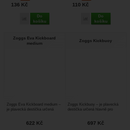
136
Kč
110
Kč
Do
Do
Přidat 'Yate Pull Buoy 01 Plovací piškot' k porovnání
Přidat 'Yate Plovací deska
košíku
košíku
Zoggs Eva Kickboard
Zoggs Kickbuoy
medium
Zoggs Eva Kickboard medium –
Zoggs Kickbuoy – je plavecká
je plavecká destička určená
destička určená hlavně pro
hlavně pro všechny plavce. Má
všechny plavce. Má velikost 27
velikost 43.5cm...
cm x 22 cm x 3...
622
Kč
697
Kč