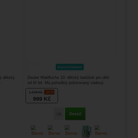
doporučujeme!
vý dětský
Deuter Waldfuchs 10: dětský batůžek pro dětí
o
od tří let. Má pohodlný polstrovaný zádový
panel, měkké...
1 249
Kč
-20 %
999
Kč
Detail
oux 15 VÝPRODEJ' k porovnání
Přidat 'Deuter Waldfuchs 10' k porovnání