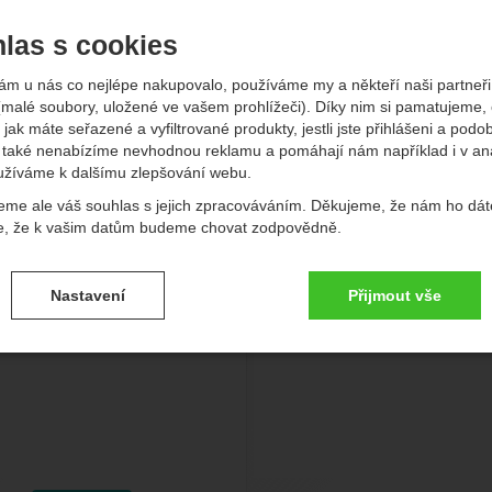
-
Kč
las s cookies
Objem (l)
Vhodnost
Boční vstup
Počet komo
Objem (l)
Vhodnost
Boční vstup
Počet k
brazit
- Zobrazit
- Zobrazit
- Zobrazit
ám u nás co nejlépe nakupovalo, používáme my a někteří naši partneři 
(malé soubory, uložené ve vašem prohlížeči). Díky nim si pamatujeme,
vější
Nejlevnější
Nejdražší
Od nejprodávanějších
Podl
 jak máte seřazené a vyfiltrované produkty, jestli jste přihlášeni a podo
také nenabízíme nevhodnou reklamu a pomáhají nám například i v an
kty
užíváme k dalšímu zlepšování webu.
Deuter Pico 5
Boll School Mate 20
eme ale váš souhlas s jejich zpracováváním. Děkujeme, že nám ho dát
e, že k vašim datům budeme chovat zodpovědně.
vení souhlasů s kategoriemi cookies
Nastavení
Přijmout vše
.
ké
-
bez těchto cookies náš web nebude fungovat
ické
AKTIVNÍ
brazit
é cookies umožňují váš průchod nákupním košíkem, porovnávání prod
zbytné funkce.
ční a rozšířené funkce
-
abyste nemuseli vše nastavovat znovu a aby
renční a rozšířené funkce
.
li spojit např. pomocí chatu
eno