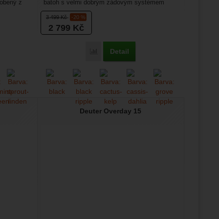
robený z
batoh s velmi dobrým zádovým systémem
Contact, hodí se...
3 499
Kč
-20 %
2 799
Kč
Detail
nior Bike 8' k porovnání
Přidat 'Deuter Cotogy 28' k porovnání
Deuter Overday 15