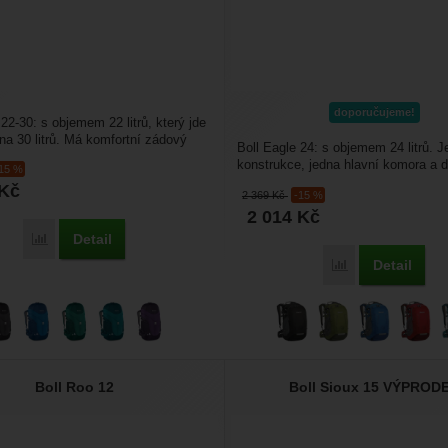
doporučujeme!
22-30: s objemem 22 litrů, který jde
 na 30 litrů. Má komfortní zádový
Boll Eagle 24: s objemem 24 litrů. 
konstrukce, jedna hlavní komora a 
-15 %
kapsy na láhve...
Kč
2 369
Kč
-15 %
2 014
Kč
Detail
Přidat 'Boll Scout 22-30' k porovnání
Detail
Přidat 'Boll Eagl
Boll Roo 12
Boll Sioux 15 VÝPROD