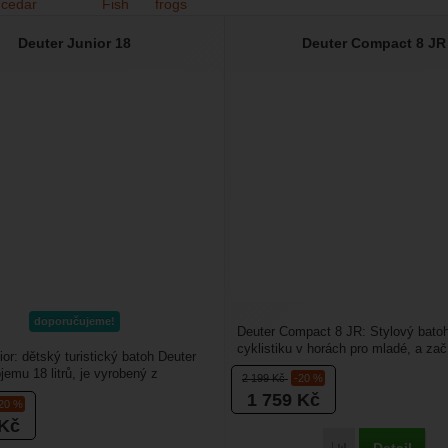
Deuter Junior 18
Deuter Compact 8 JR
doporučujeme!
Deuter Compact 8 JR: Stylový bato
cyklistiku v horách pro mladé, a zač
ior: dětský turistický batoh Deuter
cyklisty juniory. Batoh...
jemu 18 litrů, je vyrobený z
2 199
Kč
-20 %
teriálu....
1 759
Kč
-20 %
Kč