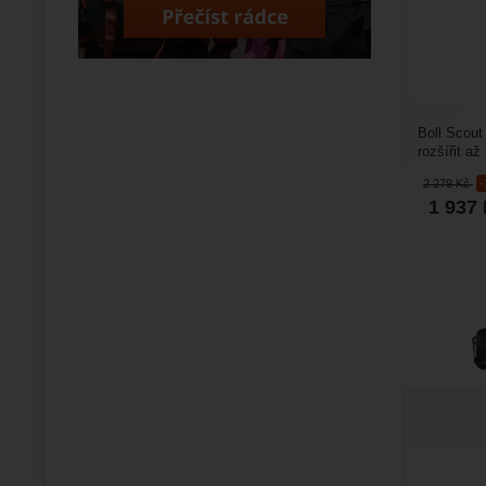
Boll Scout 
rozšířit až
systém,...
2 279
Kč
1 937