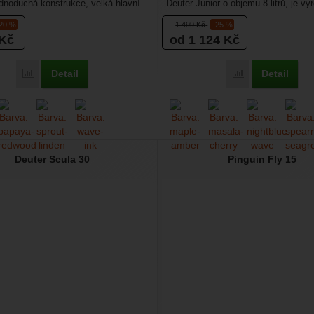
Jednoduchá konstrukce, velká hlavní
Deuter Junior o objemu 8 litrů, je vy
vě...
odolného...
-20 %
1 499
Kč
-25 %
Kč
od 1 124
Kč
Detail
Detail
Přidat 'Deuter Climber 22' k porovnání
Přidat 'Deuter Ju
Deuter Scula 30
Pinguin Fly 15