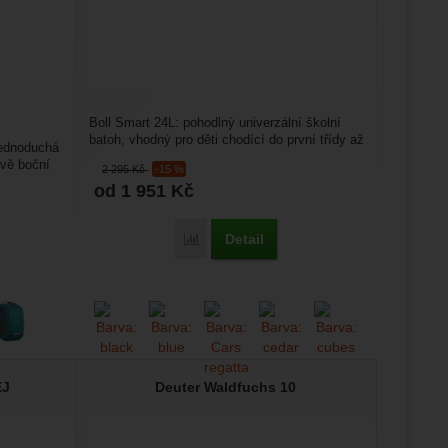
Boll Smart 24L: pohodlný univerzální školní
batoh, vhodný pro děti chodící do první třídy až
Jednoduchá
po druhý...
dvě boční
2 295
Kč
-15 %
od 1 951
Kč
Detail
Přidat 'Boll Smart 24' k porovnání
e 24' k porovnání
EJ
Deuter Waldfuchs 10