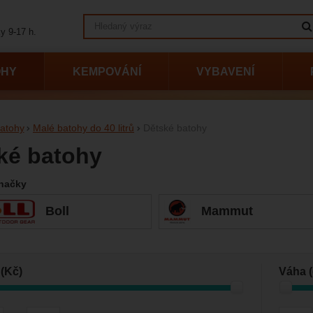
Vyhledávání
y 9-17 h.
OHY
KEMPOVÁNÍ
VYBAVENÍ
atohy
Malé batohy do 40 litrů
Dětské batohy
ké batohy
načky
Boll
Mammut
vání podle parametrů
(Kč)
Váha (