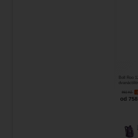
Boll Roo 1
dvanáctili
nejmenší c
892
Kč
-
od 75