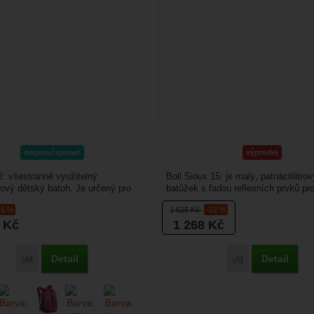
doporučujeme!
výprodej
2: všestranně využitelný
Boll Sioux 15: je malý, patnáctilitro
trový dětský batoh. Je určený pro
batůžek s řadou reflexních prvků pr
estovatele (cca...
všestranné využití...
15 %
1 625
Kč
-22 %
8
Kč
1 268
Kč
Detail
Detail
Přidat 'Boll Roo 12' k porovnání
Přidat 'Boll Si