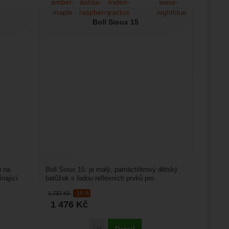
Boll Sioux 15
h na
Boll Sioux 15: je malý, patnáctilitrový dětský
ínající
batůžek s řadou reflexních prvků pro
všestranné využití...
1 737
Kč
-15 %
1 476
Kč