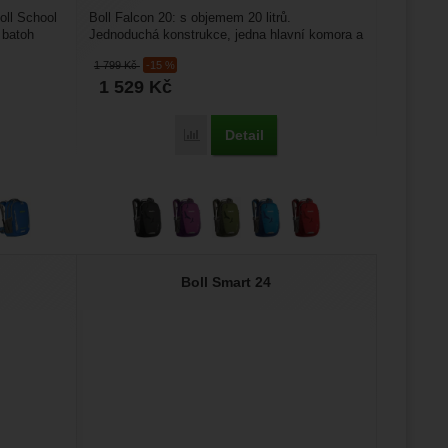
oll School
Boll Falcon 20: s objemem 20 litrů.
 batoh
Jednoduchá konstrukce, jedna hlavní komora a
žeme si
dvě boční kapsy na láhve...
1 799
Kč
-15 %
ožní
.
epšovat
1 529
Kč
Detail
ol Mate 20' k porovnání
Přidat 'Boll Falcon 20' k porovnání
ampaní.
ránek.
že
brazit
Boll Smart 24
stran.