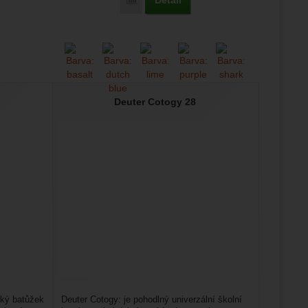
Detail
ompact 8 JR' k porovnání
Přidat 'Boll Sioux 15' k porovnání
Deuter Cotogy 28
ský batůžek
Deuter Cotogy: je pohodlný univerzální školní