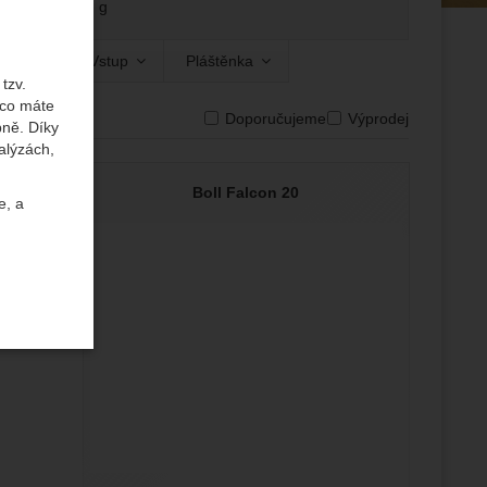
-
g
r
Vstup
Pláštěnka
omor
Vstup
Pláštěnka
- Zobrazit
- Zobrazit
- Zobrazit
tzv.
 co máte
e dostupnosti
Doporučujeme
Výprodej
bně. Díky
alýzách,
Boll Falcon 20
e, a
uktů a
ste se s