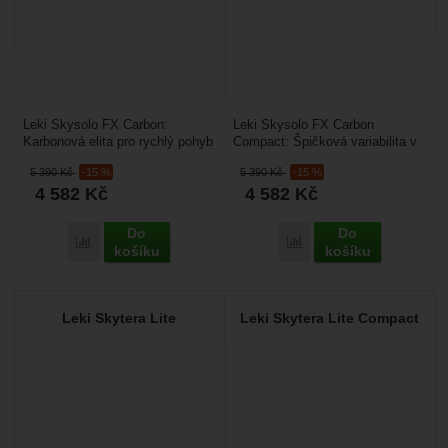
Leki Skysolo FX Carbon:
Leki Skysolo FX Carbon
Karbonová elita pro rychlý pohyb
Compact: Špičková variabilita v
v horách. Skysolo FX Carbon je
karbonovém balení. Skysolo FX
5 390
Kč
-15 %
5 390
Kč
-15 %
nekompromisní...
Carbon Compact je...
4 582
Kč
4 582
Kč
Do
Do
Přidat 'Leki Skysolo FX Carbon' k porovnání
Přidat 'Leki Skysolo FX
košíku
košíku
Leki Skytera Lite
Leki Skytera Lite Compact