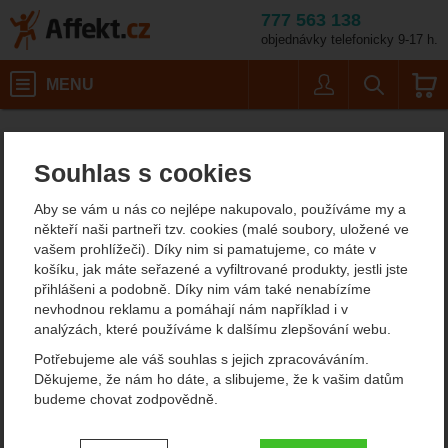
777 563 138
objednávky telefonicky 9-17 h.
Košík
MENU
Uživatel
Vyhledáván
Trekingové hole
Affekt.cz
Vybavení
Turistické potřeby
Souhlas s cookies
Trekingové hole
Aby se vám u nás co nejlépe nakupovalo, používáme my a
Trekingové hole jsou skvělým pomocníkem při turistice. Díky holím
někteří naši partneři tzv. cookies (malé soubory, uložené ve
tolik nezatěžujete kolena, což chůzi zpříjemní, bude vás více bavit
vašem prohlížeči). Díky nim si pamatujeme, co máte v
a déle vydržíte. Ideální pro seniory.
Nevíte, jak trekingové hole
košíku, jak máte seřazené a vyfiltrované produkty, jestli jste
vybrat, nastavit nebo používat?
Náš průvodce dole na stránce
přihlášeni a podobně. Díky nim vám také nenabízíme
vám pomůže.
nevhodnou reklamu a pomáhají nám například i v
analýzách, které používáme k dalšímu zlepšování webu.
Zobrazit více
Potřebujeme ale váš souhlas s jejich zpracováváním.
Děkujeme, že nám ho dáte, a slibujeme, že k vašim datům
TREKINGOVÉ
DOPLŇKY PRO
budeme chovat zodpovědně.
HŮLKY
TREKOVÉ HŮLKY
Nastavení souhlasů s kategoriemi