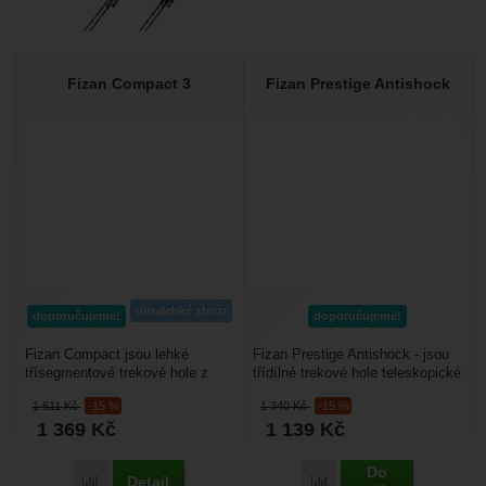
Fizan Compact 3
Fizan Prestige Antishock
ultralehké zboží
doporučujeme!
doporučujeme!
Fizan Compact jsou lehké
Fizan Prestige Antishock - jsou
třísegmentové trekové hole z
třídílné trekové hole teleskopické
hliníku AL 7001 s nastavitelnou
s odpružením určené pro treking
1 611
Kč
-15 %
1 340
Kč
-15 %
délkou 59–132 cm,...
a...
1 369
Kč
1 139
Kč
Do
Detail
Přidat 'Fizan Compact 3' k porovnání
Přidat 'Fizan Prestige An