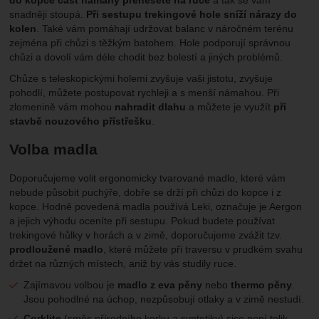
do kopce část námahy přenesete na ruce
a tak se vám
snadněji stoupá.
Při sestupu trekingové hole sníží nárazy do
kolen
. Také vám pomáhají udržovat balanc v náročném terénu
zejména při chůzi s těžkým batohem. Hole podporují správnou
chůzi a dovolí vám déle chodit bez bolestí a jiných problémů.
Chůze s teleskopickými holemi zvyšuje vaši jistotu, zvyšuje
pohodlí, můžete postupovat rychleji a s menší námahou. Při
zlomenině vám mohou
nahradit dlahu
a můžete je využít
při
stavbě nouzového přístřešku
.
Volba madla
Doporučujeme volit ergonomicky tvarované madlo, které vám
nebude působit puchýře, dobře se drží při chůzi do kopce i z
kopce. Hodně povedená madla používá Leki, označuje je Aergon
a jejich výhodu oceníte při sestupu. Pokud budete používat
trekingové hůlky v horách a v zimě, doporučujeme zvážit tzv.
prodloužené madlo
, které můžete při traversu v prudkém svahu
držet na různých místech, aniž by vás studily ruce.
Zajímavou volbou je
madlo z eva pěny
nebo
thermo pěny
.
Jsou pohodlné na úchop, nezpůsobují otlaky a v zimě nestudí.
Corklite
(směs přírodního korku a syntetiky) sice není tolik