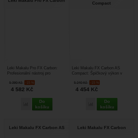
Leki Makalu Pro FX Carbon
Compact
Leki Makalu Pro FX Carbon:
Leki Makalu FX Carbon AS
Profesionální nástroj pro
Compact: Špičkový výkon v
nekompromisní expedice. Model
kompaktním balení. Makalu FX
5 390
Kč
-15 %
5 240
Kč
-15 %
s přívlastkem "Pro"...
Carbon AS Compact je...
4 582
Kč
4 454
Kč
Do
Do
Přidat 'Leki Makalu Pro FX Carbon' k porovnání
Přidat 'Leki Makalu FX 
košíku
košíku
Leki Makalu FX Carbon AS
Leki Makalu FX Carbon