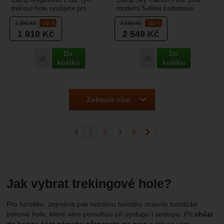
trekové hole využijete pro
moderní 5-dílné karbonové
horskou turistiku, VHT, chůzi na
trekové hole, které se snadno
2 390
Kč
-20 %
3 190
Kč
-20 %
sněžnicích. Madlo...
sestaví pomocí lanka...
1 910
Kč
2 549
Kč
Do
Do
Přidat 'Camp Megasonic Plus' k porovnání
Přidat 'Camp Sky Carbon
košíku
košíku
Zobrazit více
předchozí
1
2
3
4
následující
Jak vybrat trekingové hole?
Pro turistiku, zejména pak horskou turistiku oceníte turistické
trekové hole, které vám pomohou při výstupu i sestupu. Při
chůzi