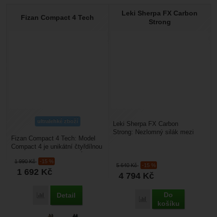
Leki Sherpa FX Carbon
Fizan Compact 4 Tech
Strong
ultralehké zboží
Leki Sherpa FX Carbon
Strong: Nezlomný silák mezi
Fizan Compact 4 Tech: Model
skládacími holemi. Pokud
Compact 4 je unikátní čtyřdílnou
hledáte maximální stabilitu...
variantou legendárních hůlek
1 990
Kč
-15 %
Compact. Hlavním...
5 640
Kč
-15 %
1 692
Kč
4 794
Kč
Do
Detail
Přidat 'Fizan Compact 4 Tech' k porovnání
Přidat 'Leki Sherpa FX C
košíku