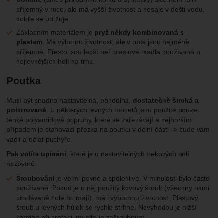
příjemný v ruce, ale má vyšší životnost a nesaje v dešti vodu,
dobře se udržuje.
Základním materiálem je
pryž někdy kombinovaná s
plastem
. Má výbornu životnost, ale v ruce jsou nejméně
příjemné. Přesto jsou lepší než plastové madla používaná u
nejlevnějších holí na trhu.
Poutka
Musí být snadno nastavitelná, pohodlná,
dostatečně široká a
polstrovaná
. U některých levných modelů jsou použité pouze
tenké polyamidové popruhy, které se zařezávají a nejhorším
případem je stahovací přezka na poutku v dolní části -> bude vám
vadit a dělat puchýře.
Pak volíte upínání
, které je u nastavitelných trekových holí
nezbytné.
Šroubování
je velmi pevné a spolehlivé. V minulosti bylo často
používané. Pokud je u něj použitý kovový šroub (všechny námi
prodávané hole ho mají), má i výbornou životnost. Plastový
šroub u levných hůlek se rychle strhne. Nevýhodou je nižší
komfort při aretaci, musíte je zašroubovat.