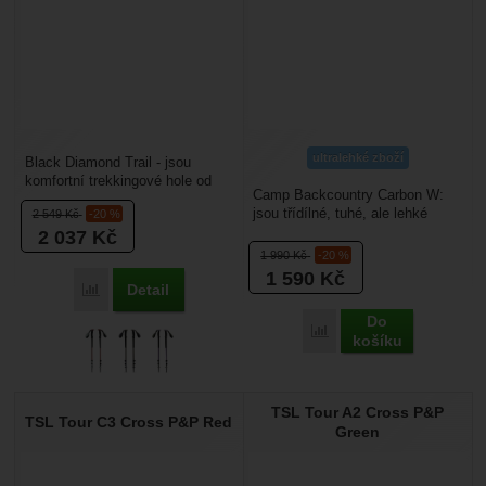
ultralehké zboží
Black Diamond Trail - jsou
komfortní trekkingové hole od
Camp Backcountry Carbon W:
jednoho z největších amerických
jsou třídílné, tuhé, ale lehké
2 549
Kč
-20 %
výrobců outdoorového...
karbonové trekové hole
2 037
Kč
designované pro ženy....
1 990
Kč
-20 %
1 590
Kč
Detail
Přidat 'Black Diamond Trail' k porovnání
Do
Přidat 'Camp Backcountr
košíku
TSL Tour A2 Cross P&P
TSL Tour C3 Cross P&P Red
Green