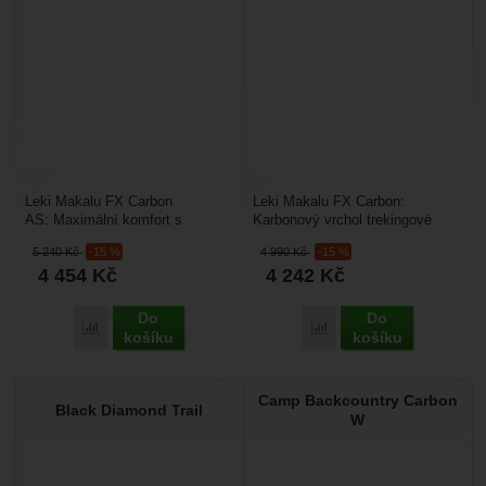
Leki Makalu FX Carbon
Leki Makalu FX Carbon:
AS: Maximální komfort s
Karbonový vrchol trekingové
technologií Antishock. Makalu
evoluce. Makalu FX Carbon je
5 240
Kč
-15 %
4 990
Kč
-15 %
FX Carbon AS je vlajkovou...
nejlehčí a nejmodernější...
4 454
Kč
4 242
Kč
Do
Do
Přidat 'Leki Makalu FX Carbon AS' k porovnání
Přidat 'Leki Makalu FX 
košíku
košíku
Camp Backcountry Carbon
Black Diamond Trail
W