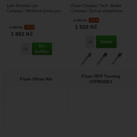
Leki Khumbu Lite
Fizan Compact Tech: Model
Compact: Hliníková jistota pro
Compact Tech je vylepšenou
klasickou turistiku. Khumbu Lite
verzí klasických hůlek Compact.
1 790
Kč
-15 %
Compact je ztělesněním...
Compact Tech nabízí...
1 522
Kč
2 190
Kč
-15 %
1 862
Kč
Detail
Přidat 'Fizan Compact Te
Do
Přidat 'Leki Khumbu Lite Compact' k porovnání
košíku
Fizan RFP Touring
Fizan Ultrax Alu
VÝPRODEJ