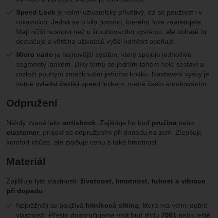
Speed Lock
je velmi uživatelsky přívětivý, dá se používat i v
rukavicích. Jedná se o klip pomocí, kterého hole zaaretujete.
Mají nižší nosnost než u šroubovacího systému, ale bohatě to
dostačuje a většina uživatelů vyšší komfort oceňuje.
Micro vario
je nejnovější systém, který spojuje jednotlivé
segmenty lankem. Díky tomu se jedním tahem hole sestaví a
rozloží pouhým zmáčknutím jistícího kolíku. Nastavení výšky je
nutné ovládat častěji speed lockem, méně často šroubováním.
Odpružení
Někdy zvané jako
antishock
. Zajišťuje ho buď
pružina
nebo
elastomer
, projeví se odpružením při dopadu na zem. Zlepšuje
komfort chůze, ale zvyšuje cenu a také hmotnost.
Materiál
Zajišťuje tyto vlastnosti:
životnost, hmotnost, tuhost a vibrace
při dopadu
.
Nejběžněji se používá
hliníková slitina
, která má velmi dobré
vlastnosti. Přesto doporučujeme volit buď třídu
7001
nebo ještě