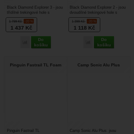
Black Diamond Explorer 3 - jsou
Black Diamond Explorer 2 - jsou
třídílné trekingové hole s
dvoudílné trekingové hole s
klasickou koncepcí. Jdou složit
klasickou koncepcí. Díky tomu
1 799
Kč
-20 %
1 399
Kč
-20 %
pouze na 61...
jdou složit...
1 437
Kč
1 118
Kč
Do
Do
Přidat 'Black Diamond Explorer 3' k porovnání
Přidat 'Black Diamond Ex
košíku
košíku
Pinguin Fastrail TL Foam
Camp Sonic Alu Plus
Pinguin Fastrail TL
Camp Sonic Alu Plus: jsou