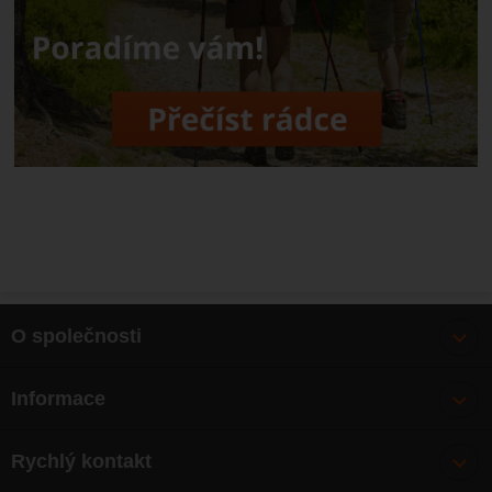
O společnosti
Bonusy
Informace
O nás
Doprava
Články
Rychlý kontakt
Výměna, vrácení zboží
Mapa webu