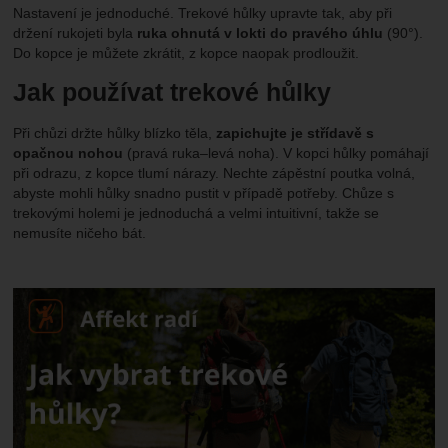
Nastavení je jednoduché. Trekové hůlky upravte tak, aby při
držení rukojeti byla
ruka ohnutá v lokti do pravého úhlu
(90°).
Do kopce je můžete zkrátit, z kopce naopak prodloužit.
Jak používat trekové hůlky
Při chůzi držte hůlky blízko těla,
zapichujte je střídavě s
opačnou nohou
(pravá ruka–levá noha). V kopci hůlky pomáhají
při odrazu, z kopce tlumí nárazy. Nechte zápěstní poutka volná,
abyste mohli hůlky snadno pustit v případě potřeby.
C
hůze s
trekovými holemi je jednoduchá a velmi intuitivní, takže se
nemusíte ničeho bát.