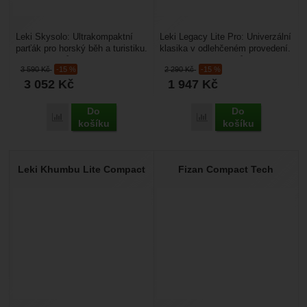
Leki Skysolo: Ultrakompaktní
Leki Legacy Lite Pro: Univerzální
parťák pro horský běh a turistiku.
klasika v odlehčeném provedení.
Skysolo je hůl navržená pro
Legacy Lite Pro je hůl, která
3 590
Kč
-15 %
2 290
Kč
-15 %
běžce a rychlé...
sází...
3 052
Kč
1 947
Kč
Do
Do
Přidat 'Leki Skysolo' k porovnání
Přidat 'Leki Legacy Lite
košíku
košíku
Leki Khumbu Lite Compact
Fizan Compact Tech