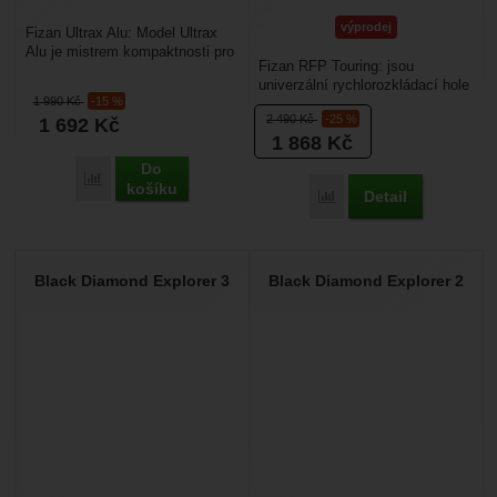
výprodej
Fizan Ultrax Alu: Model Ultrax
Alu je mistrem kompaktnosti pro
Fizan RFP Touring: jsou
náročné cestovatele. Zatímco
univerzální rychlorozkládací hole
standardní...
1 990
Kč
-15 %
s prodlouženou rukojetí pro
2 490
Kč
-25 %
1 692
Kč
turisty, dálkové...
1 868
Kč
Do
Přidat 'Fizan Ultrax Alu' k porovnání
košíku
Detail
Přidat 'Fizan RFP Tour
Black Diamond Explorer 3
Black Diamond Explorer 2