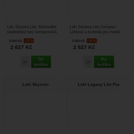
Leki Skytera Lite: Maximální
Leki Skytera Lite Compact:
sbalitelnost bez kompromisů.
Lehkost a kontrola pro menší
Skytera Lite je evolucí v řadě
postavy. Skytera Lite Compact
3 090
Kč
-15 %
3 090
Kč
-15 %
teleskopických...
je teleskopická...
2 627
Kč
2 627
Kč
Do
Do
Přidat 'Leki Skytera Lite' k porovnání
Přidat 'Leki Skytera Lit
košíku
košíku
Leki Skysolo
Leki Legacy Lite Pro