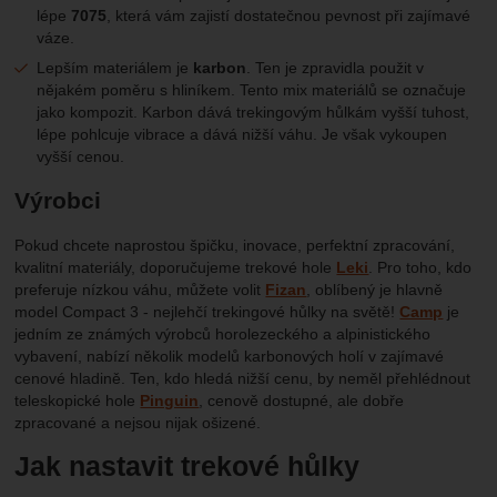
lépe
7075
, která vám zajistí dostatečnou pevnost při zajímavé
váze.
Lepším materiálem je
karbon
. Ten je zpravidla použit v
nějakém poměru s hliníkem. Tento mix materiálů se označuje
jako kompozit. Karbon dává trekingovým hůlkám vyšší tuhost,
lépe pohlcuje vibrace a dává nižší váhu. Je však vykoupen
vyšší cenou.
Výrobci
Pokud chcete naprostou špičku, inovace, perfektní zpracování,
kvalitní materiály, doporučujeme trekové hole
Leki
. Pro toho, kdo
preferuje nízkou váhu, můžete volit
Fizan
, oblíbený je hlavně
model Compact 3 - nejlehčí trekingové hůlky na světě!
Camp
je
jedním ze známých výrobců horolezeckého a alpinistického
vybavení, nabízí několik modelů karbonových holí v zajímavé
cenové hladině. Ten, kdo hledá nižší cenu, by neměl přehlédnout
teleskopické hole
Pinguin
, cenově dostupné, ale dobře
zpracované a nejsou nijak ošizené.
Jak nastavit trekové hůlky