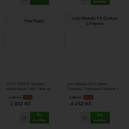
košíku
Leki Makalu FX Carbon
Yate Eagle
Compact
YATE EAGLE Skládací
Leki Makalu FX Carbon
teleskopické hole: Hole se
Compact: Karbonová lehkost v
skvěle hodí jako podpora při
kapesním vydání. Makalu FX
1 190
Kč
-15 %
4 990
Kč
-15 %
trekkingu, turistice a na...
Carbon Compact je "vlajkovou...
1 012
Kč
4 242
Kč
Do
Do
Přidat 'Yate Eagle' k porovnání
Přidat 'Leki Makalu FX 
košíku
košíku