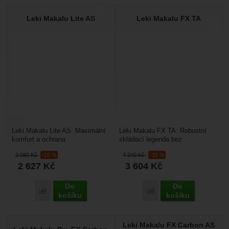
Leki Makalu Lite AS
Leki Makalu FX TA
Leki Makalu Lite AS: Maximální
Leki Makalu FX TA: Robustní
komfort a ochrana
skládací legenda bez
kloubů. Makalu Lite AS
kompromisů. Makalu FX TA
3 090
Kč
-15 %
4 240
Kč
-15 %
(Antishock) je technologicky...
(Folding Aluminium) je
2 627
Kč
3 604
Kč
odpovědí...
Do
Do
Přidat 'Leki Makalu Lite AS' k porovnání
Přidat 'Leki Makalu FX 
košíku
košíku
Leki Makalu FX Carbon AS