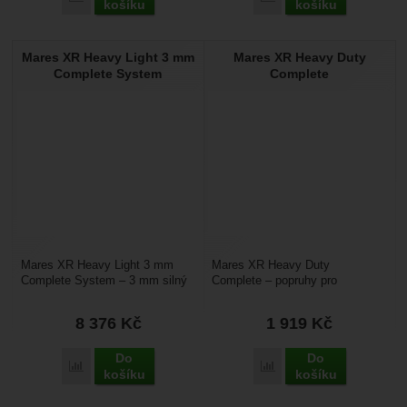
košíku
košíku
Mares XR Heavy Light 3 mm
Mares XR Heavy Duty
Complete System
Complete
Mares XR Heavy Light 3 mm
Mares XR Heavy Duty
Complete System – 3 mm silný
Complete – popruhy pro
hliníkový backplate spolu
potápěčské křídlo Mares. Jeho
s vylehčenými popruhy...
výhodou je možnost volby
8 376
Kč
1 919
Kč
backplate...
Do
Do
Přidat 'Mares XR Heavy Light 3 mm Complete System' k por
Přidat 'Mares XR Heavy 
košíku
košíku