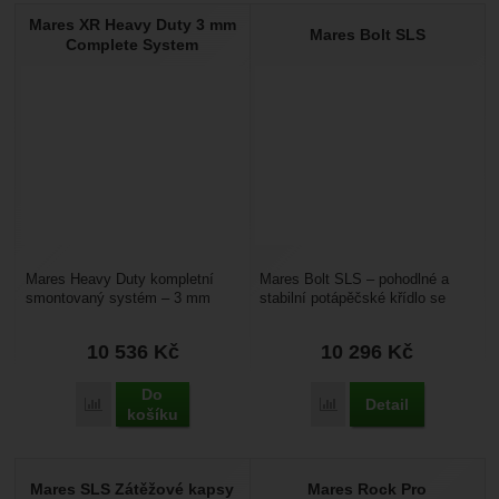
Mares XR Heavy Duty 3 mm
Mares Bolt SLS
Complete System
Mares Heavy Duty kompletní
Mares Bolt SLS – pohodlné a
smontovaný systém – 3 mm
stabilní potápěčské křídlo se
silná nerezová deska spolu
vztlakem 21 kg (200 N). Jde na
s popruhy je základ
něj upevnit...
10 536
Kč
10 296
Kč
potápěčského...
Do
Detail
Přidat 'Mares XR Heavy Duty 3 mm Complete System' k poro
Přidat 'Mares Bolt SLS' 
košíku
Mares SLS Zátěžové kapsy
Mares Rock Pro