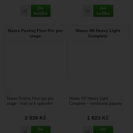
Do
Do
Přidat 'Mares Deluxe Polstrování zad a ramen' k porovnání
Přidat 'Mares Stopka ozu
košíku
košíku
Mares Postroj Flexi Pro pro
Mares XR Heavy Light
stage
Complete
Mares Postroj Flexi pro pro
Mares XR Heavy Light
stage : hodí se k upevnění
Complete – vylehčené popruhy
stage. Velmi variabilní řešení.
(s hliníkovými D kroužky a
Hodí pro různé...
sponami) bez backplatu jsou...
2 039
Kč
1 823
Kč
Do
Do
Přidat 'Mares Postroj Flexi Pro pro stage' k porovnání
Přidat 'Mares XR Heavy 