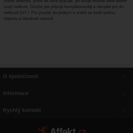
různé velikosti, proto se hůře půjčuje, při koupi musíte trefit dobře
svojí velikost. Dvojče jde připojit komplikovaněji a obvykle jen do
velikosti 2x7 l. Pro použití do jeskyní a vraků se kvůli svému
objemu a členitosti nehodí.
O společnosti
Bonusy
Informace
O nás
Doprava
Články
Rychlý kontakt
Výměna, vrácení zboží
Mapa webu
Obchodní podmínky
Zásady ochrany osobních údajů