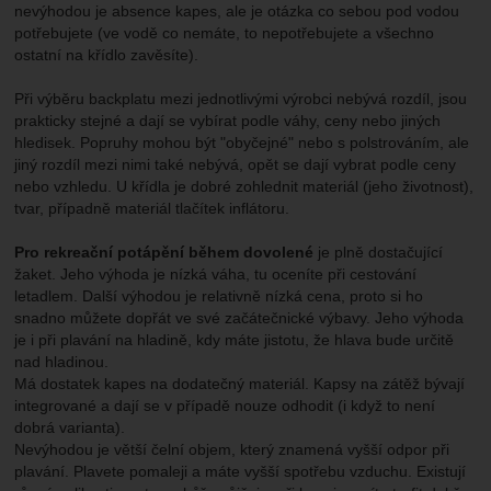
nevýhodou je absence kapes, ale je otázka co sebou pod vodou
potřebujete (ve vodě co nemáte, to nepotřebujete a všechno
ostatní na křídlo zavěsíte).
Při výběru backplatu mezi jednotlivými výrobci nebývá rozdíl, jsou
prakticky stejné a dají se vybírat podle váhy, ceny nebo jiných
hledisek. Popruhy mohou být "obyčejné" nebo s polstrováním, ale
jiný rozdíl mezi nimi také nebývá, opět se dají vybrat podle ceny
nebo vzhledu. U křídla je dobré zohlednit materiál (jeho životnost),
tvar, případně materiál tlačítek inflátoru.
Pro rekreační potápění během dovolené
je plně dostačující
žaket. Jeho výhoda je nízká váha, tu oceníte při cestování
letadlem. Další výhodou je relativně nízká cena, proto si ho
snadno můžete dopřát ve své začátečnické výbavy. Jeho výhoda
je i při plavání na hladině, kdy máte jistotu, že hlava bude určitě
nad hladinou.
Má dostatek kapes na dodatečný materiál. Kapsy na zátěž bývají
integrované a dají se v případě nouze odhodit (i když to není
dobrá varianta).
Nevýhodou je větší čelní objem, který znamená vyšší odpor při
plavání. Plavete pomaleji a máte vyšší spotřebu vzduchu. Existují