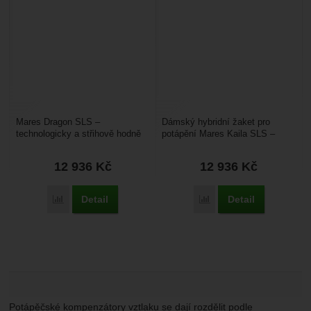
Mares Dragon SLS –
Dámský hybridní žaket pro
technologicky a střihově hodně
potápění Mares Kaila SLS –
zajímavý potápěčský žaket.
optimální vztlak v libovolné
Byla navržena pro aktivní...
poloze potápěčky –...
12 936
Kč
12 936
Kč
Detail
Detail
Přidat 'Mares Dragon SLS' k porovnání
Přidat 'Mares Kaila SLS'
Potápěčské kompenzátory vztlaku se dají rozdělit podle