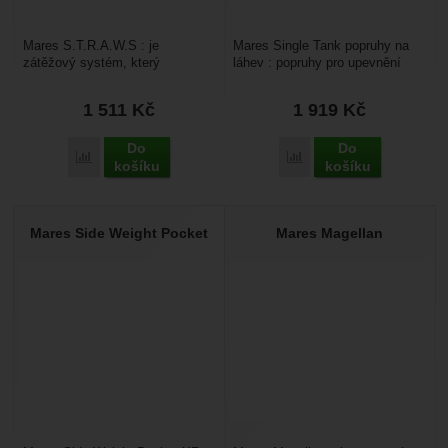
Mares S.T.R.A.W.S : je
Mares Single Tank popruhy na
zátěžový systém, který
láhev : popruhy pro upevnění
připevníte přímo na láhev. Díky
potápěčské láhve na křídlo.
tomu je u něj lepší trimm....
Určeno pro všechny...
1 511
Kč
1 919
Kč
Do
Do
Přidat 'Mares S.T.R.A.W.S' k porovnání
Přidat 'Mares Single Tan
košíku
košíku
Mares Side Weight Pocket
Mares Magellan