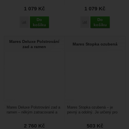
využijete je například...
je například...
1 079
Kč
1 079
Kč
Do
Do
Přidat 'Mares Set šroubů s plochou hlavou černé' k porovnání
Přidat 'Mares Set šroubů
košíku
košíku
Mares Deluxe Polstrování
Mares Stopka ozubená
zad a ramen
Mares Deluxe Polstrování zad a
Mares Stopka ozubená – je
ramen – někým zatracované a
pevný a odolný. Je určený pro
jiným naopak vychvalované
postroje k potápěčskému křídlu,
polstrování pro...
využijete je...
2 760
Kč
503
Kč