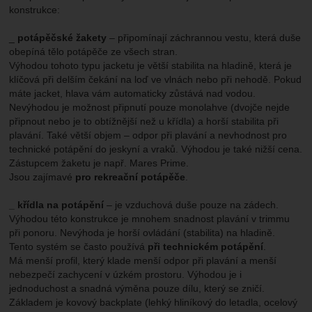
konstrukce:
_
potápěčské žakety
– připomínají záchrannou vestu, která duše
obepíná tělo potápěče ze všech stran.
Výhodou tohoto typu jacketu je větší stabilita na hladině, která je
klíčová při delším čekání na loď ve vlnách nebo při nehodě. Pokud
máte jacket, hlava vám automaticky zůstává nad vodou.
Nevýhodou je možnost připnutí pouze monolahve (dvojče nejde
připnout nebo je to obtížnější než u křídla) a horší stabilita při
plavání. Také větší objem – odpor při plavání a nevhodnost pro
technické potápění do jeskyní a vraků. Výhodou je také nižší cena.
Zástupcem žaketu je např. Mares Prime.
Jsou zajímavé
pro rekreační potápěče
.
_ křídla na potápění
– je vzduchová duše pouze na zádech.
Výhodou této konstrukce je mnohem snadnost plavání v trimmu
při ponoru. Nevýhoda je horší ovládání (stabilita) na hladině.
Tento systém se často používá
při technickém potápění
.
Má menší profil, který klade menší odpor při plavání a menší
nebezpečí zachycení v úzkém prostoru. Výhodou je i
jednoduchost a snadná výměna pouze dílu, který se zničí.
Základem je kovový backplate (lehký hliníkový do letadla, ocelový