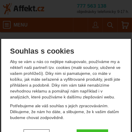
777 563 138
objednávky telefonicky 9-17 h.
Košík
MENU
Uživatel
Vyhledáván
Kompenzátory vztlaku
Affekt.cz
Vybavení
Potápěčské vybavení
Souhlas s cookies
Kompenzátory vztlaku
Aby se vám u nás co nejlépe nakupovalo, používáme my a
někteří naši partneři tzv. cookies (malé soubory, uložené ve
vašem prohlížeči). Díky nim si pamatujeme, co máte v
POTÁPĚČSKÉ
POTÁPĚČSKÁ
košíku, jak máte seřazené a vyfiltrované produkty, jestli jste
ŽAKETY
KŘÍDLA
přihlášeni a podobně. Díky nim vám také nenabízíme
nevhodnou reklamu a pomáhají nám například i v
analýzách, které používáme k dalšímu zlepšování webu.
PŘÍSLUŠENSTVÍ KE
KOMPENZÁTORŮM
Potřebujeme ale váš souhlas s jejich zpracováváním.
VZTLAKU
Děkujeme, že nám ho dáte, a slibujeme, že k vašim datům
budeme chovat zodpovědně.
Oblíbené značky
Nastavení souhlasů s kategoriemi