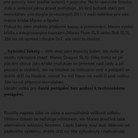
pro ponory, kam jezdíte autem) + popruhy. Na to upevníte šroubu
duši o velikosti jakou právě potřebuje, 16 litrů bohatě stačí pro
monoláhev, pro dvojče je vhodných 20 l. V naší nabídce pro vás
máme křídla Mares a Apeks.
Pokud by vám chyběly přídavné kapsy a polstrování, Mares vyrábí
křídla s integrovanými kapsami (Mares Pure SLS nebo Bolt SLS).
Jde na ně upnout i dvojče 2x7, ale není to ideální.
_
hybridní žakety
– střih mají jako klasický žaket, ale duše je
vzadu vykrojená (např. Mares Dragon SLS). Díky tomu se při
plavání chová jako křídlo (nafukuje se prioritně nad zády a při
plavání je stabilní), ale na hladině se nafoukne celý a potápěč se
dobře drží na hladině, nenutí ho mít hlavu na vodě či pod vodou.
Jde na ně připnout monolahev.
Ideální volba pro
časté potápění bez ambicí k technickému
potápění.
Rozdíly najdete také ve váze a samozřejmě velikosti vztlaku.
Většina žaketů se nafukuje inflátorem, ale Mares používá také
alternativní ovládání Airtrimm. Lepší žakety mají duši dělenou od
zádového systému, dobře drží na těle vyfouknutý i nafouknutý.