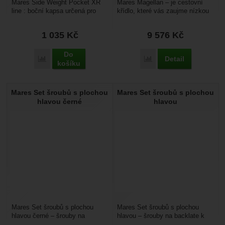
Mares Side Weight Pocket XR
Mares Magellan – je cestovní
line : boční kapsa určená pro
křídlo, které vás zaujme nízkou
připnutí na potápěčské křídlo na
váhou cca 2,3 kg, to oceníte při
upevnění olova....
cestách...
1 035
Kč
9 576
Kč
Do
Detail
Přidat 'Mares Side Weight Pocket' k porovnání
Přidat 'Mares Magellan' 
košíku
Mares Set šroubů s plochou
Mares Set šroubů s plochou
hlavou černé
hlavou
Mares Set šroubů s plochou
Mares Set šroubů s plochou
hlavou černé – šrouby na
hlavou – šrouby na backlate k
backlate k potápěčskému křídlu,
potápěčskému křídlu, využijete