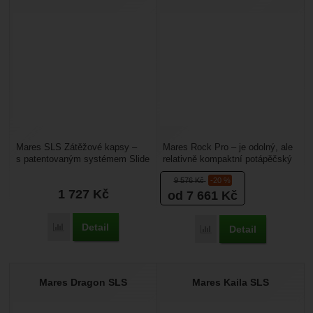
Mares SLS Zátěžové kapsy –
Mares Rock Pro – je odolný, ale
s patentovaným systémem Slide
relativně kompaktní potápěčský
and lock. Jsou určené na
kompenzátor vztlaku typu žaket.
9 576
Kč
-20 %
závaží, které se snadno...
Vztlaková...
1 727
Kč
od 7 661
Kč
Detail
Přidat 'Mares SLS Zátěžové kapsy' k porovnání
Detail
Přidat 'Mares Rock Pro' 
Mares Dragon SLS
Mares Kaila SLS