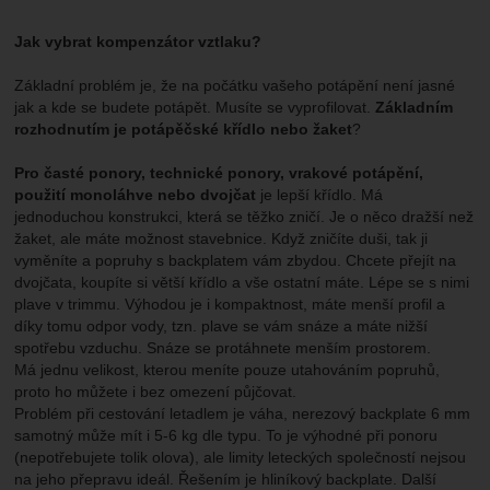
Jak vybrat kompenzátor vztlaku?
Základní problém je, že na počátku vašeho potápění není jasné
jak a kde se budete potápět. Musíte se vyprofilovat.
Základním
rozhodnutím je potápěčské křídlo nebo žaket
?
Pro časté ponory, technické ponory, vrakové potápění,
použití monoláhve nebo dvojčat
je lepší křídlo. Má
jednoduchou konstrukci, která se těžko zničí. Je o něco dražší než
žaket, ale máte možnost stavebnice. Když zničíte duši, tak ji
vyměníte a popruhy s backplatem vám zbydou. Chcete přejít na
dvojčata, koupíte si větší křídlo a vše ostatní máte. Lépe se s nimi
plave v trimmu. Výhodou je i kompaktnost, máte menší profil a
díky tomu odpor vody, tzn. plave se vám snáze a máte nižší
spotřebu vzduchu. Snáze se protáhnete menším prostorem.
Má jednu velikost, kterou meníte pouze utahováním popruhů,
proto ho můžete i bez omezení půjčovat.
Problém při cestování letadlem je váha, nerezový backplate 6 mm
samotný může mít i 5-6 kg dle typu. To je výhodné při ponoru
(nepotřebujete tolik olova), ale limity leteckých společností nejsou
na jeho přepravu ideál. Řešením je hliníkový backplate. Další