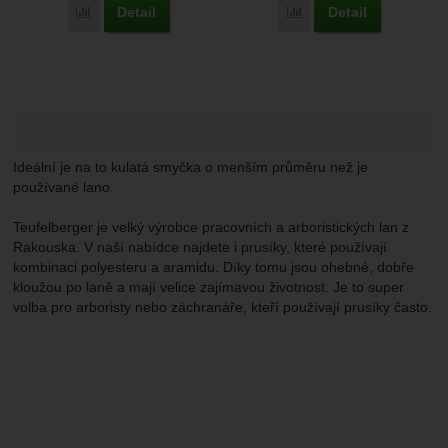
Marketingové
-
abychom vás neobtěžovali nevhodnou
Marketingové
Detail
Detail
Přidat 'Teufelberger Ocean Polyester E2E 10 mm' k porovnán
Přidat 'Teufelberger Oce
návštěv a zdroje návštěv našich internetových stránek.
.
reklamou
Data získaná pomocí těchto cookies zpracováváme
Povoleno
souhrnně a anonymně, takže nejsme schopni identifikovat
konkrétní uživatele našeho webu.
Zobrazit
Marketingové cookies používáme my nebo naši partneři,
abychom vám mohli zobrazit vhodné obsahy nebo reklamy
jak na našich stránkách, tak na stránkách třetích stran.
Ideální je na to kulatá smyčka o menším průměru než je
používané lano.
Teufelberger je velký výrobce pracovních a arboristických lan z
Rakouska. V naší nabídce najdete i prusíky, které používají
kombinaci polyesteru a aramidu. Díky tomu jsou ohebné, dobře
kloužou po laně a mají velice zajímavou životnost. Je to super
volba pro arboristy nebo záchranáře, kteří používají prusíky často.