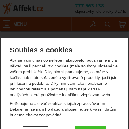
777 563 138
objednávky telefonicky 9-17 h.
Košík
MENU
Uživatel
Vyhledáván
Pracovní smyčky, lanyardy Teufelberger
Affekt.cz
Práce ve výškách
Souhlas s cookies
Teufelberger - lanyardy a
Aby se vám u nás co nejlépe nakupovalo, používáme my a
prusíky
někteří naši partneři tzv. cookies (malé soubory, uložené ve
vašem prohlížeči). Díky nim si pamatujeme, co máte v
Máme pro vás lanyardy a prusíky Teufelberger, které se hodí
košíku, jak máte seřazené a vyfiltrované produkty, jestli jste
hlavně pro arboristiku nebo záchranné akce. Prusík je vlastně
přihlášeni a podobně. Díky nim vám také nenabízíme
uzel, který vznikne specifickým obtočením smyčky kolem
nevhodnou reklamu a pomáhají nám například i v
pracovního lana. Klouže po laně v jednom směru, při zatížení
analýzách, které používáme k dalšímu zlepšování webu.
opačným směrem neprokluzuje.
Potřebujeme ale váš souhlas s jejich zpracováváním.
Zobrazit více
Děkujeme, že nám ho dáte, a slibujeme, že k vašim datům
budeme chovat zodpovědně.
Filtrování podle parametrů
Nastavení souhlasů s kategoriemi