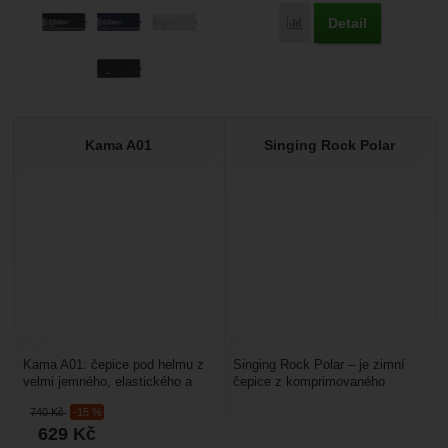
Detail
Porovnat
Kama A01
Singing Rock Polar
Kama A01: čepice pod helmu z
Singing Rock Polar – je zimní
velmi jemného, elastického a
čepice z komprimovaného
tenkého fleecu Pontetorto
stretchovém fleesu, kterou
740
Kč
-15 %
Tecnostretch –
můžete nosit do města...
629
Kč
240g.PONTETORTO...