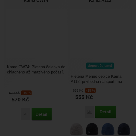
Kama CW74
Kama A112
doporučujeme!
Kama CW74: Pletená čelenka do
chladného až mrazivého počasí.
Pletená Merino čepice Kama
Je vyrobena z kvalitního
A112: je vhodná na sport i na
materiálu Schoeller 50%...
denní nošení. Dobře drží díky
653
Kč
-15 %
vnitřní pružné...
670
Kč
-15 %
555
Kč
570
Kč
Detail
Porovnat
Detail
Porovnat