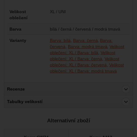
Parametry
Velikost
XL / UNI
oblečení
Barva
bílá / černá / červená / modrá tmavá
Varianty
Barva: bílá
Barva: černá
Barva:
červená
Barva: modrá tmavá
Velikost
oblečení: XL / Barva: bílá
Velikost
oblečení: XL / Barva: černá
Velikost
oblečení: XL / Barva: červená
Velikost
oblečení: XL / Barva: modrá tmavá
Recenze
Pro vkládání recenzí je nutné se přihlásit.
Tabulky velikostí
Recenze
Alternativní zboží
Nebyla přidána žádná recenze.