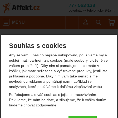
777 563 138
objednávky telefonicky 9-17 h.
Košík
MENU
Uživatel
Vyhledáván
Barva: bílá
Pánské outdoorové oblečení
Pánské čepice
Affekt.cz
Oblečení
Kama A57
Souhlas s cookies
Kama A57
Aby se vám u nás co nejlépe nakupovalo, používáme my a
někteří naši partneři tzv. cookies (malé soubory, uložené ve
vašem prohlížeči). Díky nim si pamatujeme, co máte v
Fotografie
košíku, jak máte seřazené a vyfiltrované produkty, jestli jste
přihlášeni a podobně. Díky nim vám také nenabízíme
nevhodnou reklamu a pomáhají nám například i v
analýzách, které používáme k dalšímu zlepšování webu.
Potřebujeme ale váš souhlas s jejich zpracováváním.
Děkujeme, že nám ho dáte, a slibujeme, že k vašim datům
budeme chovat zodpovědně.
Nastavení souhlasů s kategoriemi