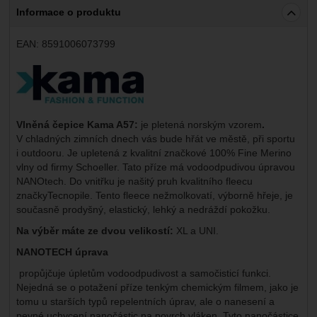
Informace o produktu
EAN:
8591006073799
Výrobce:
Vlněná čepice Kama A57:
je pletená norským vzorem
.
V chladných zimních dnech vás bude hřát ve městě, při sportu
i outdooru. Je upletená z kvalitní značkové 100% Fine Merino
vlny od firmy Schoeller. Tato příze má vodoodpudivou úpravou
NANOtech. Do vnitřku je našitý pruh kvalitního fleecu
značkyTecnopile. Tento fleece nežmolkovatí, výborně hřeje, je
současně prodyšný, elastický, lehký a nedráždí pokožku.
Na výběr máte ze dvou velikostí:
XL a UNI.
NANOTECH úprava
propůjčuje úpletům vodoodpudivost a samočisticí funkci.
Nejedná se o potažení příze tenkým chemickým filmem, jako je
tomu u starších typů repelentních úprav, ale o nanesení a
pevné uchycení nanočástic na povrch vláken. Tyto nanočástice