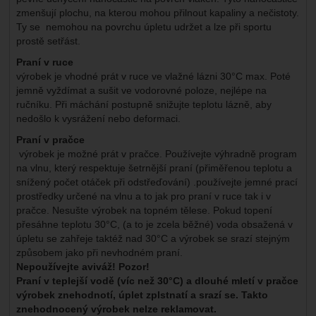
zmenšují plochu, na kterou mohou přilnout kapaliny a nečistoty.
Ty se nemohou na povrchu úpletu udržet a lze při sportu
prostě setřást.
Praní v ruce
výrobek je vhodné prát v ruce ve vlažné lázni 30°C max. Poté
jemně vyždímat a sušit ve vodorovné poloze, nejlépe na
ručníku. Při máchání postupně snižujte teplotu lázně, aby
nedošlo k vysrážení nebo deformaci.
Praní v pračce
výrobek je možné prát v pračce. Používejte výhradně program
na vlnu, který respektuje šetrnější praní (přiměřenou teplotu a
snížený počet otáček při odstřeďování) .používejte jemné prací
prostředky určené na vlnu a to jak pro praní v ruce tak i v
pračce. Nesušte výrobek na topném tělese. Pokud topení
přesáhne teplotu 30°C, (a to je zcela běžné) voda obsažená v
úpletu se zahřeje taktéž nad 30°C a výrobek se srazí stejným
způsobem jako při nevhodném praní.
Nepoužívejte aviváž!
Pozor!
Praní v teplejší vodě (víc než 30°C) a dlouhé mletí v pračce
výrobek znehodnotí, úplet zplstnatí a srazí se. Takto
znehodnocený výrobek nelze reklamovat.