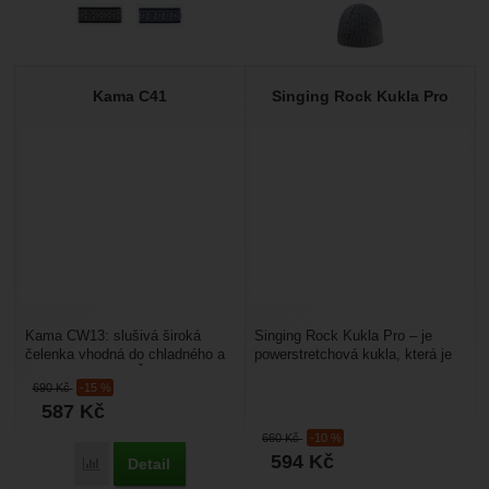
Kama C41
Singing Rock Kukla Pro
Kama CW13: slušivá široká
Singing Rock Kukla Pro – je
čelenka vhodná do chladného a
powerstretchová kukla, která je
větrného počasí. Čelenka má
vyrobená z komprimovaného
690
Kč
-15 %
úpravu NANOtech,...
stretchovém fleesu....
587
Kč
660
Kč
-10 %
594
Kč
Detail
Porovnat