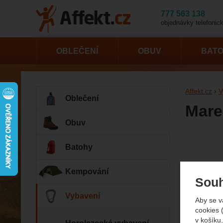
777 563 138
objednávky telefonick
OBLEČENÍ
OBUV
BAT
Affekt.cz
V
Oblečení
Mare
Obuv
Fotogr
Batohy
Kempování
Souh
Vybavení
Aby se v
cookies 
v košíku,