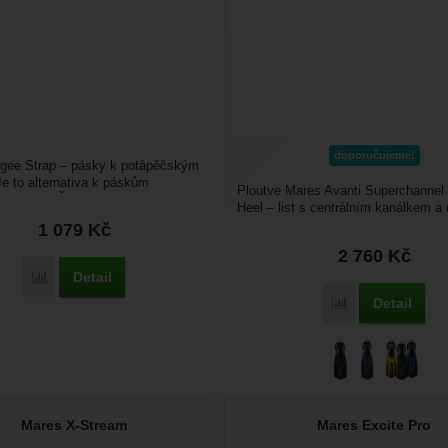
doporučujeme!
gee Strap – pásky k potápěčským
Je to alternativa k páskům
Ploutve Mares Avanti Superchannel
 pružinou.Široký...
Heel – list s centrálním kanálkem 
tradičními kanálky po...
1 079
Kč
2 760
Kč
Detail
Porovnat
Detail
Porovnat
Mares X-Stream
Mares Excite Pro