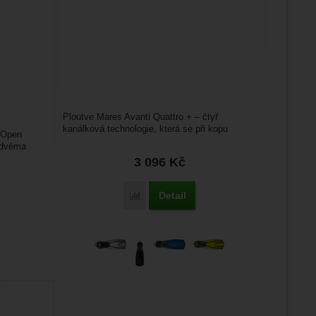
Ploutve Mares Avanti Quattro + – čtyř
kanálková technologie, která se při kopu
 Open
ploutve prohne do oblouku....
a dvěma
3 096
Kč
Detail
Porovnat