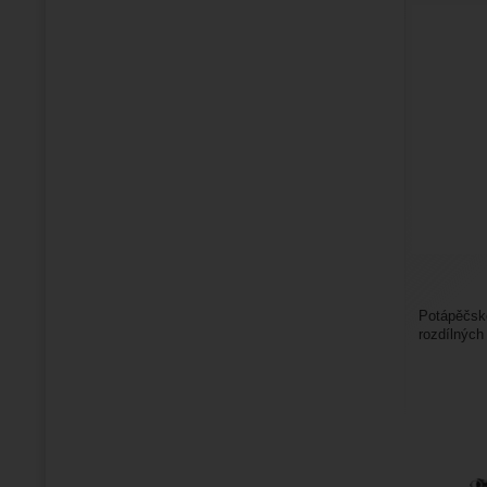
Potápěčské
rozdílných
přenos síly