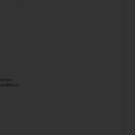
ené pro
 kanálkovou