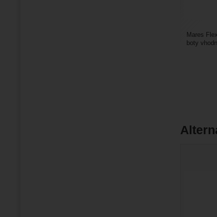
Mares Fle
boty vhodn
6,5 mm. Hr
Altern