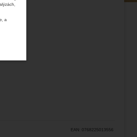
alýzách,
e, a
uktů a
ste se s
žeme si
ožní
.
epšovat
EAN:
0768225013556