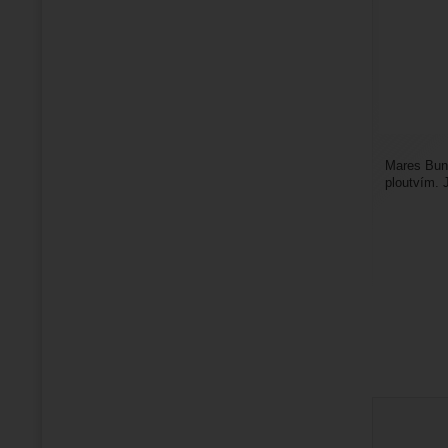
Mares Bun
ploutvím. 
s ocelovou