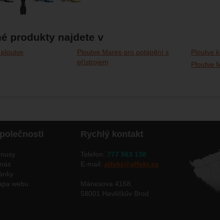
é produkty najdete v
ploutve
Ploutve Mares pro potápění s
Ploutve k
přístrojem
Ploutve 
polečnosti
Rychlý kontakt
nusy
Telefon:
777 563 138
nás
E-mail:
affekt@affekt.cz
ánky
apa webu
Mánesova 4168,
58001 Havlíčkův Brod