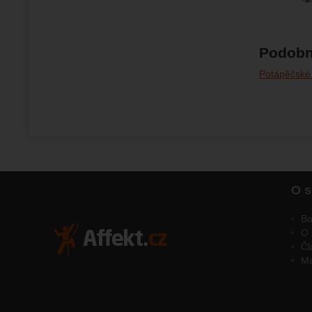
Podobn
Potápěčské 
O s
Bo
O 
Čl
M