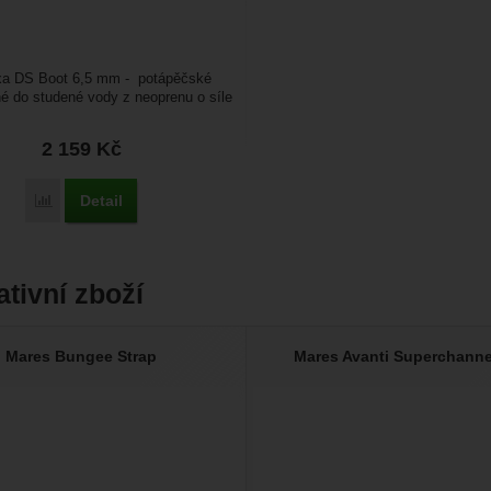
xa DS Boot 6,5 mm - potápěčské
é do studené vody z neoprenu o síle
ubá,...
2 159
Kč
Detail
Porovnat
ativní zboží
Mares Bungee Strap
Mares Avanti Superchann