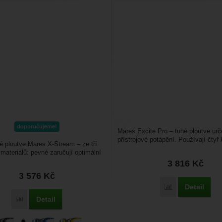
doporučujeme!
Mares Excite Pro – tuhé ploutve urč
přístrojové potápění. Používají čtyř
 ploutve Mares X-Stream – ze tří
technologii...
 materiálů: pevné zaručují optimální
,...
3 816
Kč
3 576
Kč
Detail
Porovnat
Detail
Porovnat