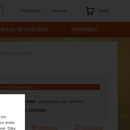
Košík
Kontakty
Přihlásit se
Navigace
PRÁCE VE VÝŠKÁCH
VÝPRODEJ
Pásek k ploutvím
t se již neprodává.
prava ČR ZDARMA
: objednávka nad 1600 Kč
měna velikosti ZDARMA
tzv.
 co máte
orovnat
Hlídací pes
Položit dotaz
bně. Díky