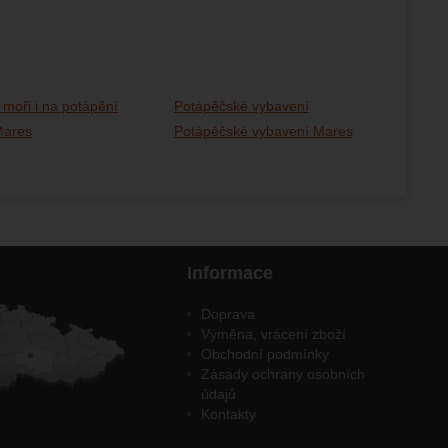
 moři i na potápění
Potápěčské vybavení
Mares
Potápěčské vybavení Mares
Informace
Doprava
Výměna, vrácení zboží
Obchodní podmínky
Zásady ochrany osobních
údajů
Kontakty