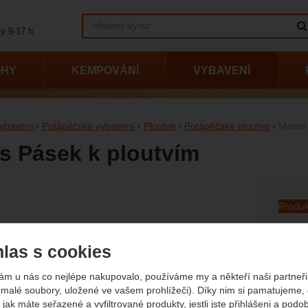
Vyhledávání
y 9-17 h.
OHY
KEMPOVÁNÍ
VYBAVENÍ
ybavení
Potápěčské vybavení
Ploutve
Potápěčské ploutve
Mares 
s Pásek k ploutvím
afie
Produk
Do
las s cookies
Vý
ám u nás co nejlépe nakupovalo, používáme my a někteří naši partneři 
(malé soubory, uložené ve vašem prohlížeči). Díky nim si pamatujeme,
P
 jak máte seřazené a vyfiltrované produkty, jestli jste přihlášeni a podo