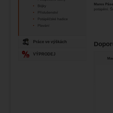
Mares Páse
Bójky
potápění. Š
Zo
Tyto coo
Příslušenství
Jejich p
Marketi
Potápěčské hadice
Marke
Data zís
Povol
Plavání
nejsme s
Zo
Marketin
Práce ve výškách
Dopor
vhodné o
VÝPRODEJ
Mar