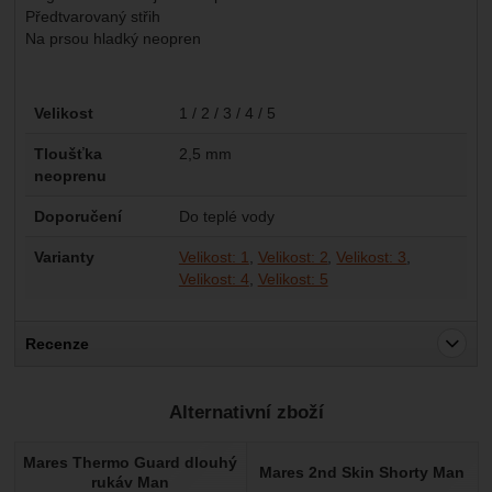
Předtvarovaný střih
Na prsou hladký neopren
Parametry
Velikost
1 / 2 / 3 / 4 / 5
Tloušťka
2,5 mm
neoprenu
Doporučení
Do teplé vody
Varianty
Velikost: 1
Velikost: 2
Velikost: 3
Velikost: 4
Velikost: 5
Recenze
Pro vkládání recenzí je nutné se přihlásit.
Alternativní zboží
Recenze
Mares Thermo Guard dlouhý
Nebyla přidána žádná recenze.
Mares 2nd Skin Shorty Man
rukáv Man