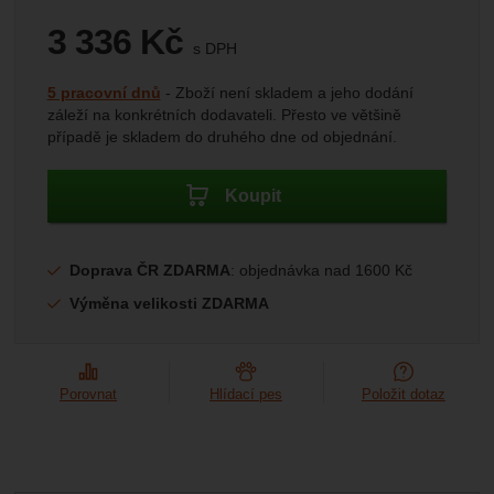
Marketingové
-
abychom vás neobtěžovali nevhodnou
Marketingové
návštěv a zdroje návštěv našich internetových stránek.
.
reklamou
3 336
Kč
Data získaná pomocí těchto cookies zpracováváme
Povoleno
s DPH
souhrnně a anonymně, takže nejsme schopni identifikovat
(
2 757,02
bez DPH)
Kč
konkrétní uživatele našeho webu.
Dostupnost:
5 pracovní dnů
Zboží není skladem a jeho dodání
záleží na konkrétních dodavateli. Přesto ve většině
Zobrazit
Marketingové cookies používáme my nebo naši partneři,
případě je skladem do druhého dne od objednání.
abychom vám mohli zobrazit vhodné obsahy nebo reklamy
jak na našich stránkách, tak na stránkách třetích stran.
Koupit
Doprava ČR ZDARMA
: objednávka nad 1600 Kč
Výměna velikosti ZDARMA
Porovnat
Hlídací pes
Položit dotaz