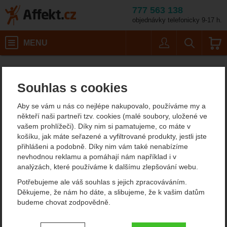
777 563 138
objednávky telefonicky 9-17 h.
Košík
MENU
Uživatel
Vyhledáván
Velikost: 1
Potápěčské vybavení
Neopreny
Krátké neopreny
Affekt.cz
Vybavení
Mares Reef Shorty She Dives
Souhlas s cookies
Mares Reef Shorty She
Aby se vám u nás co nejlépe nakupovalo, používáme my a
Dives neopren
někteří naši partneři tzv. cookies (malé soubory, uložené ve
vašem prohlížeči). Díky nim si pamatujeme, co máte v
košíku, jak máte seřazené a vyfiltrované produkty, jestli jste
přihlášeni a podobně. Díky nim vám také nenabízíme
Fotografie
doporučujeme!
nevhodnou reklamu a pomáhají nám například i v
analýzách, které používáme k dalšímu zlepšování webu.
Potřebujeme ale váš souhlas s jejich zpracováváním.
Děkujeme, že nám ho dáte, a slibujeme, že k vašim datům
budeme chovat zodpovědně.
Nastavení souhlasů s kategoriemi