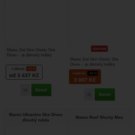
výprodej
Mares 2nd Skin Shorty She
Dives - je dámský krátký
Mares 2nd Skin Shorty She
potápěčský neopren dámského
Dives - je dámský krátký
střihu. Je vhodný pro...
4 296
Kč
-20 %
potápěčský neopren dámského
4 296
Kč
-30 %
od 3 437
Kč
střihu. Je vhodný pro...
3 007
Kč
Detail
Porovnat
Detail
Porovnat
Mares Ultraskin She Dives
Mares Reef Shorty Man
dlouhý rukáv