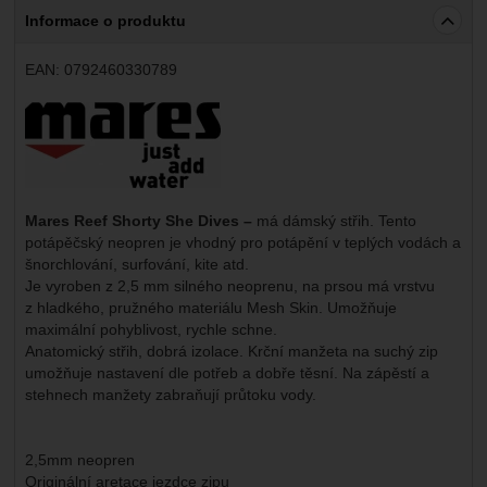
Informace o produktu
EAN:
0792460330789
Výrobce:
Mares Reef Shorty She Dives –
má dámský střih. Tento
potápěčský neopren je vhodný pro potápění v teplých vodách a
šnorchlování, surfování, kite atd.
Je vyroben z 2,5 mm silného neoprenu, na prsou má vrstvu
z hladkého, pružného materiálu Mesh Skin. Umožňuje
maximální pohyblivost, rychle schne.
Anatomický střih, dobrá izolace. Krční manžeta na suchý zip
umožňuje nastavení dle potřeb a dobře těsní. Na zápěstí a
stehnech manžety zabraňují průtoku vody.
2,5mm neopren
Originální aretace jezdce zipu