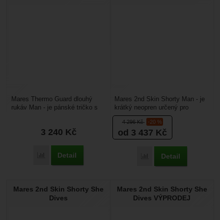
Mares Thermo Guard dlouhý
Mares 2nd Skin Shorty Man - je
rukáv Man - je pánské tričko s
krátký neopren určený pro
dlouhým rukávem, chrání tělo
šnorchlování v teplých vodách
4 296
Kč
-20 %
před chladem při...
nebo pod neopren...
3 240
Kč
od 3 437
Kč
Detail
Porovnat
Detail
Porovnat
Mares 2nd Skin Shorty She
Mares 2nd Skin Shorty She
Dives
Dives VÝPRODEJ