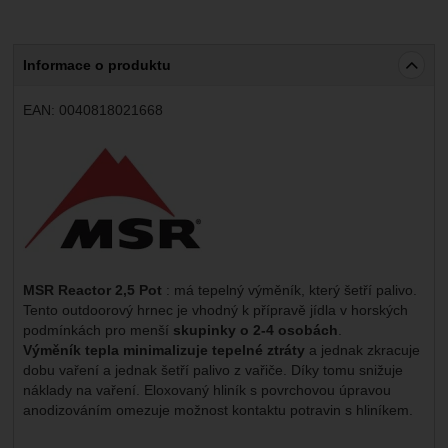
Marketingové
-
abychom vás neobtěžovali nevhodnou
Marketingové
návštěv a zdroje návštěv našich internetových stránek.
.
reklamou
Data získaná pomocí těchto cookies zpracováváme
Povoleno
souhrnně a anonymně, takže nejsme schopni identifikovat
Informace o produktu
konkrétní uživatele našeho webu.
Zobrazit
Marketingové cookies používáme my nebo naši partneři,
EAN:
0040818021668
abychom vám mohli zobrazit vhodné obsahy nebo reklamy
Výrobce:
jak na našich stránkách, tak na stránkách třetích stran.
MSR Reactor 2,5 Pot
: má tepelný výměník, který šetří palivo.
Tento outdoorový hrnec je vhodný k přípravě jídla v horských
podmínkách pro menší
skupinky o 2-4 osobách
.
Výměník tepla minimalizuje tepelné ztráty
a jednak zkracuje
dobu vaření a jednak šetří palivo z vařiče. Díky tomu snižuje
náklady na vaření. Eloxovaný hliník s povrchovou úpravou
anodizováním omezuje možnost kontaktu potravin s hliníkem.