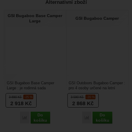
Alternativní zboží
Recenze
GSI Bugaboo Base Camper
Nebyla přidána žádná recenze.
GSI Bugaboo Camper
Large
GSI Bugaboo Base Camper
GSI Outdoors Bugaboo Camper :
Large : je rodinná sada
pro 4 osoby určené na letní
outdoorového nádobí pro
dovolenou do kempu. Sada
3 890
Kč
-25 %
3 590
Kč
-20 %
4 osoby. Obsahuje 2 velké
obsahuje dva hrnce,...
2 918
Kč
2 868
Kč
hrnce...
Do
Do
Porovnat
Porovnat
košíku
košíku