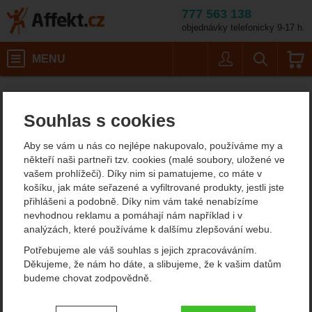
777 563 138
objednávky telefonicky 9-17 h.
Košík
MENU
Uživatel
Vyhledáván
MSR Reactor 2,5 Pot
Potřeby na vaření
Kempingové nádobí
Outdoorové nádobí
Affekt.cz
Kempování
4 osoby
Souhlas s cookies
MSR Reactor 2,5 Pot
Aby se vám u nás co nejlépe nakupovalo, používáme my a
někteří naši partneři tzv. cookies (malé soubory, uložené ve
vašem prohlížeči). Díky nim si pamatujeme, co máte v
Fotografie
košíku, jak máte seřazené a vyfiltrované produkty, jestli jste
přihlášeni a podobně. Díky nim vám také nenabízíme
nevhodnou reklamu a pomáhají nám například i v
analýzách, které používáme k dalšímu zlepšování webu.
Potřebujeme ale váš souhlas s jejich zpracováváním.
Děkujeme, že nám ho dáte, a slibujeme, že k vašim datům
budeme chovat zodpovědně.
Nastavení souhlasů s kategoriemi