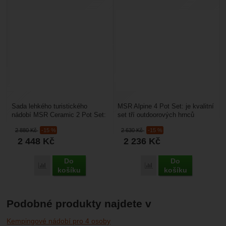
Sada lehkého turistického
MSR Alpine 4 Pot Set: je kvalitní
nádobí MSR Ceramic 2 Pot Set:
set tří outdoorových hrnců
z modelové řady Fast – Light,
o objemu 1 l, 2 l a 3 l k vaření
2 880
Kč
-15 %
2 630
Kč
-15 %
která se soustřeďuje...
pro 4 osoby...
2 448
Kč
2 236
Kč
Do
Do
Porovnat
Porovnat
košíku
košíku
Podobné produkty najdete v
Kempingové nádobí pro 4 osoby