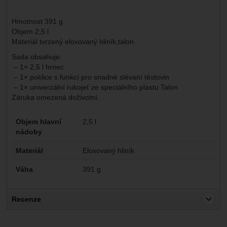
Hmotnost 391 g
Objem 2,5 l
Materiál tvrzený eloxovaný hliník,talon
Sada obsahuje:
– 1× 2,5 l hrnec
– 1× poklice s funkcí pro snadné slévaní těstovin
– 1× univerzální rukojeť ze speciálního plastu Talon
Záruka omezená doživotní.
Parametry
Objem hlavní
2,5 l
nádoby
Materiál
Eloxovaný hliník
Váha
391 g
Recenze
Pro vkládání recenzí je nutné se přihlásit.