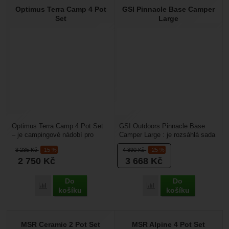
Optimus Terra Camp 4 Pot
GSI Pinnacle Base Camper
Set
Large
Optimus Terra Camp 4 Pot Set
GSI Outdoors Pinnacle Base
– je campingové nádobí pro
Camper Large : je rozsáhlá sada
rodinné kempování. Obsahuje
pro delší kempování pro 4 a více
3 235
Kč
-15 %
4 890
Kč
-25 %
hlavní hrnec o objemu...
osob. Umožní...
2 750
Kč
3 668
Kč
Do
Do
Porovnat
Porovnat
košíku
košíku
MSR Ceramic 2 Pot Set
MSR Alpine 4 Pot Set