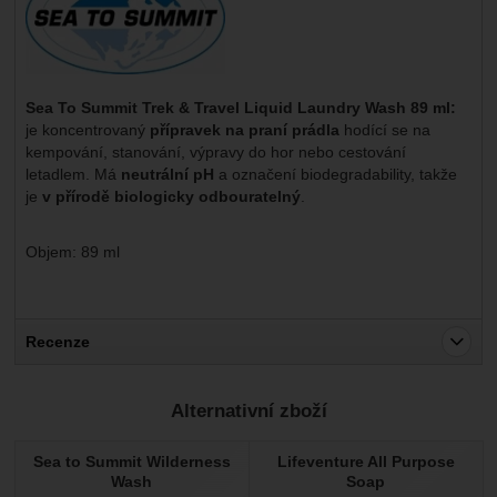
Sea To Summit Trek & Travel Liquid Laundry Wash 89 ml:
je koncentrovaný
přípravek na praní prádla
hodící se na
kempování, stanování, výpravy do hor nebo cestování
letadlem. Má
neutrální pH
a označení biodegradability, takže
je
v přírodě biologicky odbouratelný
.
Objem: 89 ml
Recenze
Pro vkládání recenzí je nutné se přihlásit.
Alternativní zboží
Recenze
Sea to Summit Wilderness
Lifeventure All Purpose
Nebyla přidána žádná recenze.
Wash
Soap