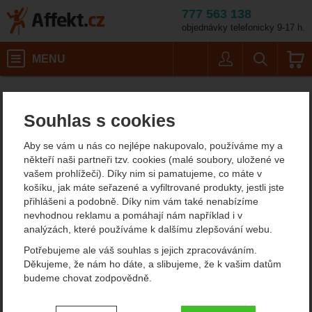
777 563 138
objednávky telefonicky 9-17 h.
Košík
MENU
Uživatel
Vyhledáván
Sea To Summit Trek & Trav
Turistické potřeby
Doplňky
Affekt.cz
Vybavení
Mycí prostředky
Souhlas s cookies
Sea To Summit Trek &
Aby se vám u nás co nejlépe nakupovalo, používáme my a
Travel Liquid Laundry
někteří naši partneři tzv. cookies (malé soubory, uložené ve
vašem prohlížeči). Díky nim si pamatujeme, co máte v
Wash 89 ml
košíku, jak máte seřazené a vyfiltrované produkty, jestli jste
přihlášeni a podobně. Díky nim vám také nenabízíme
nevhodnou reklamu a pomáhají nám například i v
analýzách, které používáme k dalšímu zlepšování webu.
Fotografie
Potřebujeme ale váš souhlas s jejich zpracováváním.
Děkujeme, že nám ho dáte, a slibujeme, že k vašim datům
budeme chovat zodpovědně.
Nastavení souhlasů s kategoriemi