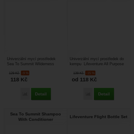
Univerzální mycí prostředek
Univerzální mycí prostředek do
Sea To Summit Wilderness
kempu Lifeventure All Purpose
Wash: je koncentrovaný
Soap: je vynikající mýdlo na
129
Kč
-9 %
139
Kč
-15 %
přípravek 4 v 1 hodící se...
cesty nebo...
118
Kč
od 118
Kč
Detail
Detail
Porovnat
Porovnat
Sea To Summit Shampoo
Lifeventure Flight Bottle Set
With Conditioner