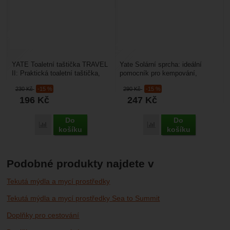
YATE Toaletní taštička TRAVEL
Yate Solární sprcha: ideální
II: Praktická toaletní taštička,
pomocník pro kempování,
vyrobená z pevného polyesteru.
vrsování. sprcha je vyrobena z
230
Kč
-15 %
290
Kč
-15 %
Pohodlně...
tmavého materiálu,...
196
Kč
247
Kč
Do
Do
Porovnat
Porovnat
košíku
košíku
Podobné produkty najdete v
Tekutá mýdla a mycí prostředky
Tekutá mýdla a mycí prostředky Sea to Summit
Doplňky pro cestování