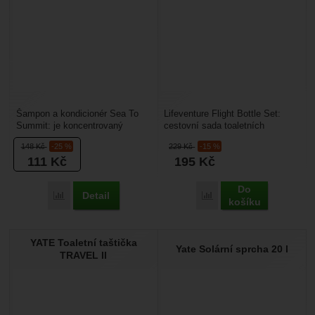
Šampon a kondicionér Sea To
Lifeventure Flight Bottle Set:
Summit: je koncentrovaný
cestovní sada toaletních
přípravek 2 v 1 s vůní zeleného
lahviček vhodná do letadla. Sada
148
Kč
-25 %
229
Kč
-15 %
čaje. Na umytí vlasů...
splňuje požadavky...
111
Kč
195
Kč
Do
Detail
Porovnat
Porovnat
košíku
YATE Toaletní taštička
Yate Solární sprcha 20 l
TRAVEL II