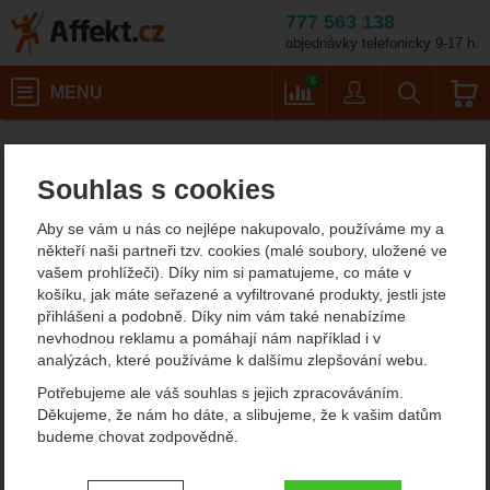
777 563 138
objednávky telefonicky 9-17 h.
Košík
6
MENU
Porovnání
Uživatel
Vyhledáván
Porovnání
Affekt.cz
Souhlas s cookies
Porovnání
Aby se vám u nás co nejlépe nakupovalo, používáme my a
někteří naši partneři tzv. cookies (malé soubory, uložené ve
vašem prohlížeči). Díky nim si pamatujeme, co máte v
košíku, jak máte seřazené a vyfiltrované produkty, jestli jste
přihlášeni a podobně. Díky nim vám také nenabízíme
nevhodnou reklamu a pomáhají nám například i v
analýzách, které používáme k dalšímu zlepšování webu.
Potřebujeme ale váš souhlas s jejich zpracováváním.
Děkujeme, že nám ho dáte, a slibujeme, že k vašim datům
budeme chovat zodpovědně.
Nastavení souhlasů s kategoriemi