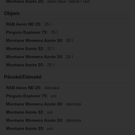
astro blue / black / red
Objem
25 l
75 l
30 l
32 l
24 l
25 l
Pánské/Dámské
dámská
uni
dámská
uni
dámská
uni