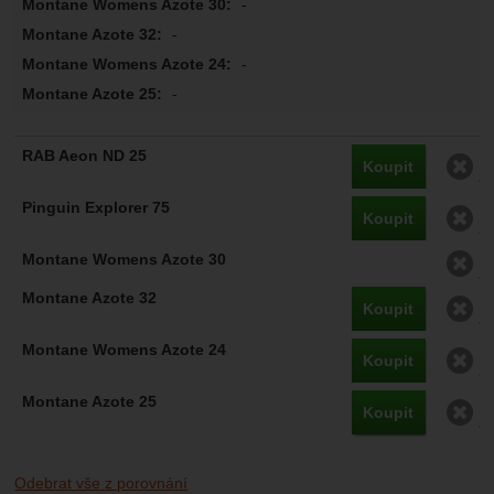
-
-
-
-
O
Koupit
O
Koupit
O
O
Koupit
O
Koupit
O
Koupit
Odebrat vše z porovnání