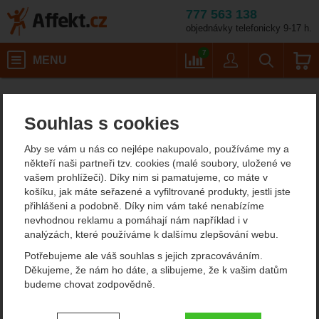
777 563 138
objednávky telefonicky 9-17 h.
Košík
7
MENU
Porovnání
Uživatel
Vyhledáván
Porovnání
Affekt.cz
Souhlas s cookies
Porovnání
Aby se vám u nás co nejlépe nakupovalo, používáme my a
někteří naši partneři tzv. cookies (malé soubory, uložené ve
vašem prohlížeči). Díky nim si pamatujeme, co máte v
košíku, jak máte seřazené a vyfiltrované produkty, jestli jste
přihlášeni a podobně. Díky nim vám také nenabízíme
nevhodnou reklamu a pomáhají nám například i v
analýzách, které používáme k dalšímu zlepšování webu.
Potřebujeme ale váš souhlas s jejich zpracováváním.
Děkujeme, že nám ho dáte, a slibujeme, že k vašim datům
budeme chovat zodpovědně.
Nastavení souhlasů s kategoriemi