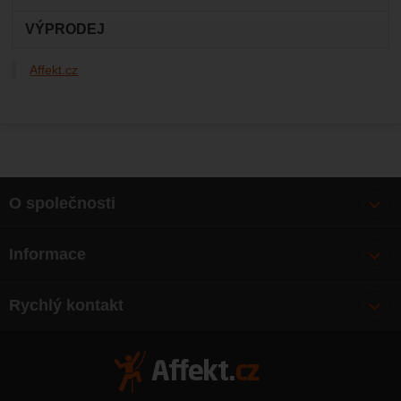
VÝPRODEJ
Affekt.cz
O společnosti
Bonusy
Informace
O nás
Doprava
Články
Rychlý kontakt
Výměna, vrácení zboží
Mapa webu
Obchodní podmínky
Zásady ochrany osobních údajů
Kontakty