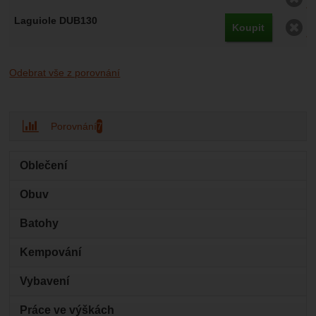
O
Koupit
Odebrat vše z porovnání
Porovnání
7
Oblečení
Obuv
Batohy
Kempování
Vybavení
Práce ve výškách