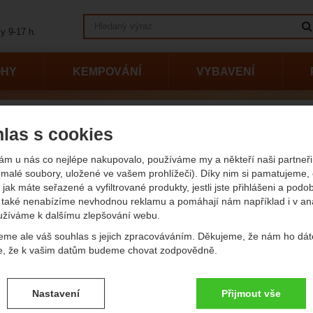
Vyhledávání
y 9-17 h.
OHY
KEMPOVÁNÍ
VYBAVENÍ
las s cookies
ám u nás co nejlépe nakupovalo, používáme my a někteří naši partneři 
(malé soubory, uložené ve vašem prohlížeči). Díky nim si pamatujeme,
 jak máte seřazené a vyfiltrované produkty, jestli jste přihlášeni a podo
 2.5 L
MSR Reactor 1.7
MSR Reactor 1.0
MSR Windb
také nenabízíme nevhodnou reklamu a pomáhají nám například i v an
m
L Stove System
L Stove System
Group Stov
užíváme k dalšímu zlepšování webu.
System
eme ale váš souhlas s jejich zpracováváním. Děkujeme, že nám ho dát
e, že k vašim datům budeme chovat zodpovědně.
vení souhlasů s kategoriemi cookies
Nastavení
Přijmout vše
.
ké
-
bez těchto cookies náš web nebude fungovat