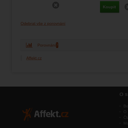
vhodné o
Odstranit
Koupit
Odebrat vše z porovnání
Porovnání
7
Affekt.cz
O s
Bo
O 
Čl
M