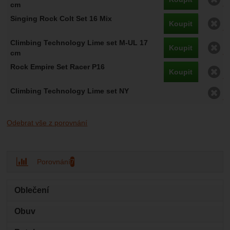
O
Koupit
O
Koupit
O
Koupit
O
Odebrat vše z porovnání
Porovnání
7
Oblečení
Obuv