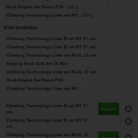
110 g
100 g
Kód produktu
-
-
-
-
-
-
-
O
Koupit
O
O
Koupit