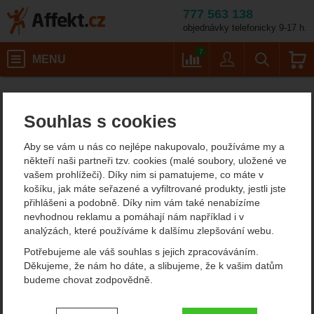
777 563 138
objednávky telefonicky 9-17 h.
Košík
7
MENU
Porovnání
Uživatel
Vyhledáván
Porovnání
Affekt.cz
Souhlas s cookies
Porovnání
Aby se vám u nás co nejlépe nakupovalo, používáme my a
někteří naši partneři tzv. cookies (malé soubory, uložené ve
vašem prohlížeči). Díky nim si pamatujeme, co máte v
košíku, jak máte seřazené a vyfiltrované produkty, jestli jste
přihlášeni a podobně. Díky nim vám také nenabízíme
nevhodnou reklamu a pomáhají nám například i v
analýzách, které používáme k dalšímu zlepšování webu.
Potřebujeme ale váš souhlas s jejich zpracováváním.
Děkujeme, že nám ho dáte, a slibujeme, že k vašim datům
budeme chovat zodpovědně.
Nastavení souhlasů s kategoriemi