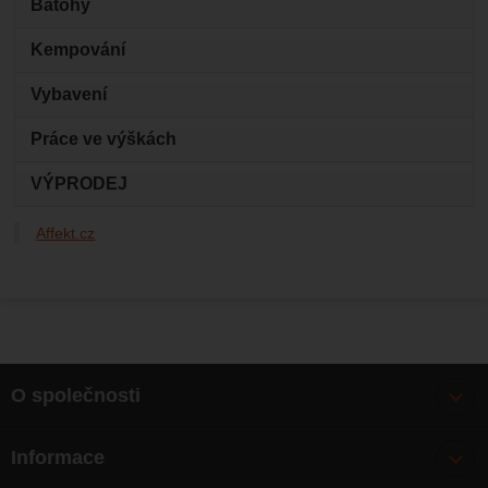
Batohy
Kempování
Vybavení
Práce ve výškách
VÝPRODEJ
Affekt.cz
O společnosti
Bonusy
Informace
O nás