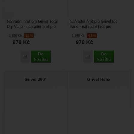
Náhradní hrot pro Grivel Total
Náhradní hrot pro Grivel Ice
Dry Vario - náhradní hrot pro
Vario - náhradní hrot pro
technické cepíny Grivel. Je
technické cepíny Grivel. Je
1 150
Kč
-15 %
1 150
Kč
-15 %
určený pro lezení...
určený pro lezení...
978
Kč
978
Kč
Do
Do
Přidat 'Grivel Total Dry Vario' k porovnání
Přidat 'Grivel Ice Vario'
košíku
košíku
Grivel 360°
Grivel Helix