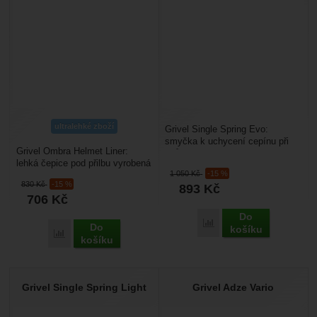
ultralehké zboží
Grivel Single Spring Evo:
smyčka k uchycení cepínu při
Grivel Ombra Helmet Liner:
chůzi, usnadní střídání rukou při
lehká čepice pod přilbu vyrobená
lezení, aniž...
1 050
Kč
-15 %
ze strečové tkaniny s fleecem.
830
Kč
-15 %
893
Kč
Hmotnost:...
706
Kč
Do
Přidat 'Grivel Single Sp
Do
košíku
Přidat 'Grivel Ombra Helmet Liner' k porovnání
košíku
Grivel Single Spring Light
Grivel Adze Vario