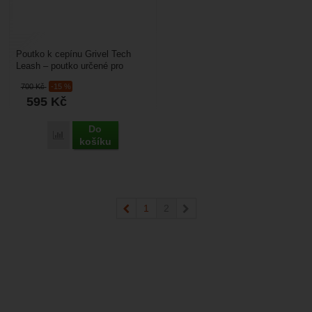
Poutko k cepínu Grivel Tech
Leash – poutko určené pro
technické cepíny jako je Grivel
700
Kč
-15 %
Matrix Tech. Cena...
595
Kč
Do
Přidat 'Grivel Tech Leash' k porovnání
košíku
předchozí
1
2
následující