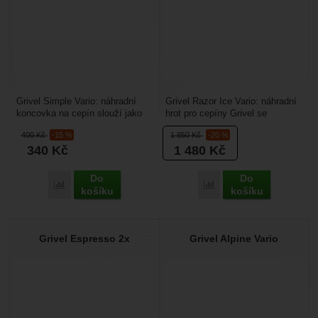
Grivel Simple Vario: náhradní
Grivel Razor Ice Vario: náhradní
koncovka na cepín slouží jako
hrot pro cepíny Grivel se
záslepka k opačné straně hrotu,
systémem výměnných čepelí -
400
Kč
-15 %
1 850
Kč
-20 %
pokud není...
Grivel Vario....
340
Kč
1 480
Kč
Do
Do
Přidat 'Grivel Simple Vario' k porovnání
Přidat 'Grivel Razor Ice 
košíku
košíku
Grivel Espresso 2x
Grivel Alpine Vario