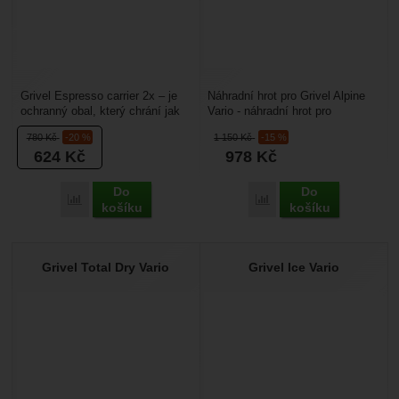
Grivel Espresso carrier 2x – je
Náhradní hrot pro Grivel Alpine
ochranný obal, který chrání jak
Vario - náhradní hrot pro
šrouby, tak okolní věci v batohu.
technické cepíny Grivel. Je
780
Kč
-20 %
1 150
Kč
-15 %
Má...
určený pro lezení...
624
Kč
978
Kč
Do
Do
Přidat 'Grivel Espresso 2x' k porovnání
Přidat 'Grivel Alpine Var
košíku
košíku
Grivel Total Dry Vario
Grivel Ice Vario