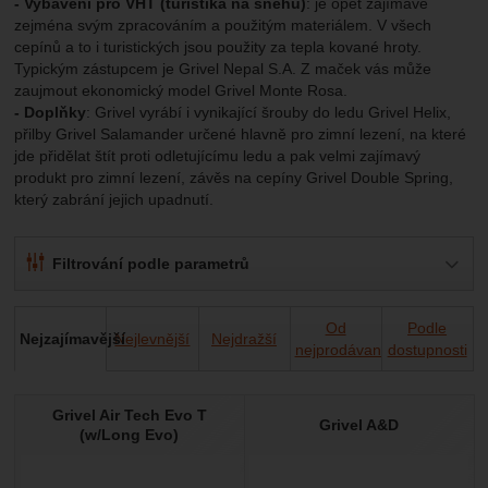
- Vybavení pro VHT (turistika na sněhu)
: je opět zajímavé
Marketingové
-
abychom vás neobtěžovali nevhodnou
Marketingové
návštěv a zdroje návštěv našich internetových stránek.
.
zejména svým zpracováním a použitým materiálem. V všech
reklamou
Data získaná pomocí těchto cookies zpracováváme
Povoleno
cepínů a to i turistických jsou použity za tepla kované hroty.
souhrnně a anonymně, takže nejsme schopni identifikovat
Typickým zástupcem je Grivel Nepal S.A. Z maček vás může
konkrétní uživatele našeho webu.
zaujmout ekonomický model Grivel Monte Rosa.
- Doplňky
: Grivel vyrábí i vynikající šrouby do ledu Grivel Helix,
Zobrazit
Marketingové cookies používáme my nebo naši partneři,
přilby Grivel Salamander určené hlavně pro zimní lezení, na které
abychom vám mohli zobrazit vhodné obsahy nebo reklamy
jde přidělat štít proti odletujícímu ledu a pak velmi zajímavý
jak na našich stránkách, tak na stránkách třetích stran.
produkt pro zimní lezení, závěs na cepíny Grivel Double Spring,
který zabrání jejich upadnutí.
Filtrování podle parametrů
CENA (KČ)
EXTRA
Od
Podle
Nejzajímavější
Nejlevnější
Nejdražší
Doporučujeme
Ultralight
nejprodávanějších
dostupnosti
-
Kč
Produkty
Grivel Air Tech Evo T
Grivel A&D
(w/Long Evo)