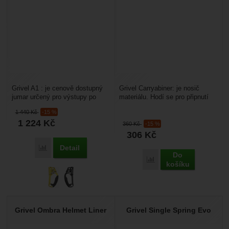
Grivel A1 : je cenově dostupný
Grivel Carryabiner: je nosič
jumar určený pro výstupy po
materiálu. Hodí se pro připnutí
statických lanech. Využijete ho
pracovního vybavení, nářadí na
1 440
Kč
-15 %
při výškových...
pracovní...
1 224
Kč
360
Kč
-15 %
306
Kč
Detail
Přidat 'Grivel A1' k porovnání
Do
Přidat 'Grivel Carryabine
košíku
Grivel Ombra Helmet Liner
Grivel Single Spring Evo