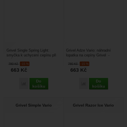
Grivel Single Spring Light:
Grivel Adze Vario: náhradní
smyčka k uchycení cepínu při
lopatka na cepíny Grivel -
chůzi, usnadní střídání rukou při
náhradní lopatka je určena pro
780
Kč
-15 %
780
Kč
-15 %
lezení, aniž...
všechny nové cepíny...
663
Kč
663
Kč
Do
Do
Přidat 'Grivel Single Spring Light' k porovnání
Přidat 'Grivel Adze Vario
košíku
košíku
Grivel Simple Vario
Grivel Razor Ice Vario