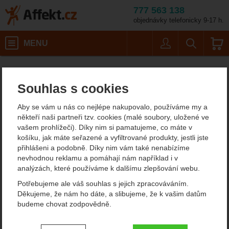
777 563 138
objednávky telefonicky 9-17 h.
Košík
MENU
Uživatel
Vyhledáván
Grivel
Affekt.cz
Výrobci
Souhlas s cookies
Grivel
Aby se vám u nás co nejlépe nakupovalo, používáme my a
je špičkový výrobce vybavení zejména pro zimní horolezectví, ale
někteří naši partneři tzv. cookies (malé soubory, uložené ve
také vyrábí zajímavé mačky a cepíny pro skialpinismus nebo
vašem prohlížeči). Díky nim si pamatujeme, co máte v
turistiku po ledovcích. Má své výrobky dobře navržené a
košíku, jak máte seřazené a vyfiltrované produkty, jestli jste
promyšlené, ale kromě toho používá i materiály, které mají
přihlášeni a podobně. Díky nim vám také nenabízíme
dlouhou životnost. U cepínů například používá pouze kvalitní
nevhodnou reklamu a pomáhají nám například i v
kované hroty. Zejména mačky Grivel patří k etalonu v oboru.
analýzách, které používáme k dalšímu zlepšování webu.
Potřebujeme ale váš souhlas s jejich zpracováváním.
Vyrábí několik tříd vybavení:
Děkujeme, že nám ho dáte, a slibujeme, že k vašim datům
- Vybavení pro lezení ledů a drytooling (lezení v ledu)
: mezi
budeme chovat zodpovědně.
horolezeckými cepíny
bychom vám doporučili nepřehlédnout
Grivel X-Monster. Jedná se o revoluční typ s originální konstrukcí.
Nastavení souhlasů s kategoriemi
Jeho rukojeť je tvořeno z plechu o tloušťce 5 mm. Je to cepín