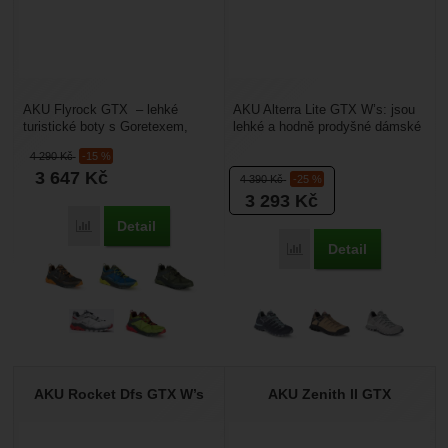
AKU Flyrock GTX – lehké
AKU Alterra Lite GTX W’s: jsou
turistické boty s Goretexem,
lehké a hodně prodyšné dámské
který chrání obuv proti vodě.
nízké turistické boty, které jsou
4 290
Kč
-15 %
Hodí se na běžné...
vhodné...
3 647
Kč
4 390
Kč
-25 %
3 293
Kč
Detail
Přidat 'AKU Flyrock GTX' k porovnání
Detail
Přidat 'AKU Alterra Lit
AKU Rocket Dfs GTX W’s
AKU Zenith II GTX