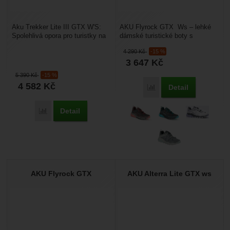
Aku Trekker Lite III GTX W'S:
AKU Flyrock GTX Ws – lehké
Spolehlivá opora pro turistky na
dámské turistické boty s
horských stezkách. AKU Trekker
Goretexem, který chrání obuv
4 290
Kč
-15 %
Lite III...
proti vodě. Hodí se...
3 647
Kč
5 390
Kč
-15 %
4 582
Kč
Detail
Přidat 'AKU Flyrock GT
Detail
Přidat 'Aku Trekker Lite III GTX W'S' k porovnání
AKU Flyrock GTX
AKU Alterra Lite GTX ws