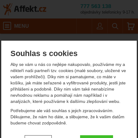
777 563 138
objednávky telefonicky 9-17 h.
Košík
MENU
Uživatel
Vyhledáván
Outdoorová obuv, nepromokavé boty AKU
Affekt.cz
Souhlas s cookies
Pohorky Aku - oblíbené
Aby se vám u nás co nejlépe nakupovalo, používáme my a
turistické boty z Itálie
někteří naši partneři tzv. cookies (malé soubory, uložené ve
vašem prohlížeči). Díky nim si pamatujeme, co máte v
Ve světě velmi oblíbená a v ČR roky etablovaná treková obuv Aku
košíku, jak máte seřazené a vyfiltrované produkty, jestli jste
je vyráběna v Itálii. Na výrobu používají vybrané materiály, které
přihlášeni a podobně. Díky nim vám také nenabízíme
vás ani v náročných podmínkách nezklamou.
nevhodnou reklamu a pomáhají nám například i v
analýzách, které používáme k dalšímu zlepšování webu.
Zobrazit více
Potřebujeme ale váš souhlas s jejich zpracováváním.
Děkujeme, že nám ho dáte, a slibujeme, že k vašim datům
Filtrování podle parametrů
budeme chovat zodpovědně.
CENA (KČ)
MEMBRÁNA
Nastavení souhlasů s kategoriemi
Od
Podle