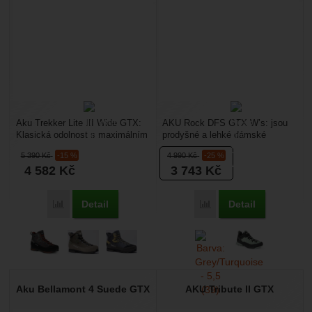
Aku Trekker Lite III Wide GTX:
AKU Rock DFS GTX W’s: jsou
Klasická odolnost s maximálním
prodyšné a lehké dámské
prostorem pro náročné treky.
goretexové boty určené pro
5 390
Kč
-15 %
4 990
Kč
-25 %
AKU Trekker...
lezení ferrat, nástupy...
4 582
Kč
3 743
Kč
Detail
Detail
Přidat 'Aku Trekker Lite III Wide GTX' k porovnání
Přidat 'AKU Rock Dfs G
Aku Bellamont 4 Suede GTX
AKU Tribute II GTX