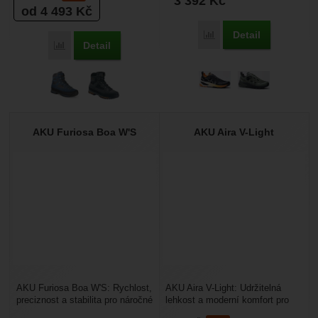
3 392
Kč
od 4 493
Kč
Detail
Přidat 'AKU Furiosa Boa
Detail
Přidat 'Aku Conero GTX' k porovnání
AKU Furiosa Boa W'S
AKU Aira V-Light
AKU Furiosa Boa W'S: Rychlost,
AKU Aira V-Light: Udržitelná
preciznost a stabilita pro náročné
lehkost a moderní komfort pro
outdoorové hrdinky. Dámský
outdoor i město. AKU Aira V-