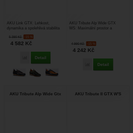
AKU Link GTX: Lehkost,
AKU Tribute Alp Wide GTX
dynamika a spolehlivá stabilita
WS: Maximální prostor a
na rychlých trecích. Hledáte
stabilita pro dámská chodidla.
5 390
Kč
-15 %
moderní trekovou...
Trpíte v klasických dámských...
4 582
Kč
4 990
Kč
-15 %
4 242
Kč
Detail
Přidat 'AKU Link GTX' k porovnání
Detail
Přidat 'AKU Tribute Al
AKU Tribute Alp Wide Gtx
AKU Tribute II GTX W'S