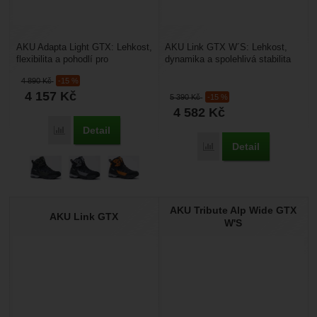
AKU Adapta Light GTX: Lehkost,
AKU Link GTX W´S: Lehkost,
flexibilita a pohodlí pro
dynamika a spolehlivá stabilita
dynamický pohyb. Hledáte
pro ženy na rychlých trecích.
4 890
Kč
-15 %
univerzální, lehkou...
Hledáte moderní...
4 157
Kč
5 390
Kč
-15 %
4 582
Kč
Detail
Přidat 'AKU Adapta Light GTX' k porovnání
Detail
Přidat 'AKU Link GTX 
AKU Tribute Alp Wide GTX
AKU Link GTX
W'S