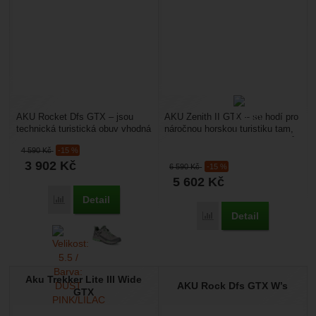
AKU Rocket Dfs GTX – jsou
AKU Zenith II GTX – se hodí pro
technická turistická obuv vhodná
náročnou horskou turistiku tam,
pro lezení ferrat, turistiku,
kde potřebujete podporu kotníků.
4 590
Kč
-15 %
přístup ke skalám...
Je ideální...
3 902
Kč
6 590
Kč
-15 %
5 602
Kč
Detail
Přidat 'AKU Rocket Dfs GTX W’s' k porovnání
Detail
Přidat 'AKU Zenith II G
Aku Trekker Lite III Wide
AKU Rock Dfs GTX W’s
GTX