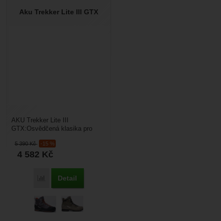
Aku Trekker Lite III GTX
AKU Trekker Lite III
GTX:Osvědčená klasika pro
horské treky. AKU Trekker Lite
5 390
Kč
-15 %
III GTX je třetí generací...
4 582
Kč
Detail
Přidat 'Aku Trekker Lite III GTX' k porovnání