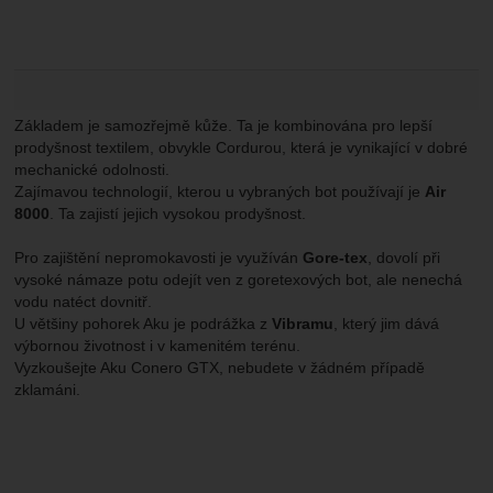
Základem je samozřejmě kůže. Ta je kombinována pro lepší
prodyšnost textilem, obvykle Cordurou, která je vynikající v dobré
mechanické odolnosti.
Zajímavou technologií, kterou u vybraných bot používají je
Air
8000
. Ta zajistí jejich vysokou prodyšnost.
Pro zajištění nepromokavosti je využíván
Gore-tex
, dovolí při
vysoké námaze potu odejít ven z goretexových bot, ale nenechá
vodu natéct dovnitř.
U většiny pohorek Aku je podrážka z
Vibramu
, který jim dává
výbornou životnost i v kamenitém terénu.
Vyzkoušejte Aku Conero GTX, nebudete v žádném případě
zklamáni.