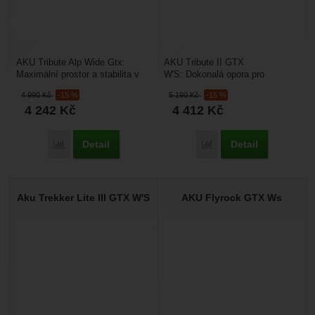
AKU Tribute Alp Wide Gtx:
AKU Tribute II GTX
Maximální prostor a stabilita v
W'S: Dokonalá opora pro
náročném terénu. Trpíte v
náročné expedice. Hledáte
4 990
Kč
-15 %
5 190
Kč
-15 %
klasických trekových...
stoprocentní jistotu v těžkém
4 242
Kč
4 412
Kč
terénu,...
Detail
Detail
Přidat 'AKU Tribute Alp Wide Gtx' k porovnání
Přidat 'AKU Tribute II 
Aku Trekker Lite III GTX W'S
AKU Flyrock GTX Ws