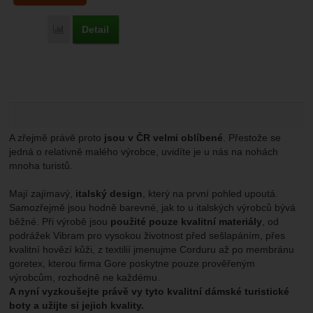
Detail
Přidat 'Asolo Magnum GV VÝPRODEJ' k porovnání
A zřejmě právě proto
jsou v ČR velmi oblíbené
. Přestože se
jedná o relativně malého výrobce, uvidíte je u nás na nohách
mnoha turistů.
Mají zajímavý,
italský design
, který na první pohled upoutá.
Samozřejmě jsou hodně barevné, jak to u italských výrobců bývá
běžné. Při výrobě jsou
použité pouze kvalitní materiály
, od
podrážek Vibram pro vysokou životnost před sešlapáním, přes
kvalitní hovězí kůži, z textilií jmenujme Corduru až po membránu
goretex, kterou firma Gore poskytne pouze prověřeným
výrobcům, rozhodně ne každému.
A nyní vyzkoušejte právě vy tyto kvalitní dámské turistické
boty a užijte si jejich kvality.