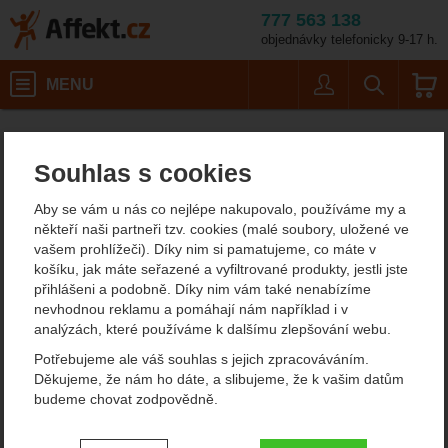
777 563 138
objednávky telefonicky 9-17 h.
Košík
MENU
Uživatel
Vyhledáván
Dámská treková obuv, turistické boty Asolo
Affekt.cz
Obuv
Souhlas s cookies
Asolo - dámská treková
Aby se vám u nás co nejlépe nakupovalo, používáme my a
obuv
někteří naši partneři tzv. cookies (malé soubory, uložené ve
vašem prohlížeči). Díky nim si pamatujeme, co máte v
Máme pro vás dámské turistické boty Asolo určené pro cestování,
košíku, jak máte seřazené a vyfiltrované produkty, jestli jste
lehkou turistiku po Vysočině i náročné treky ve velehorách. Jedná
přihlášeni a podobně. Díky nim vám také nenabízíme
se výrobce z Itálie, který se výrobou trekových bot zabývá již od
nevhodnou reklamu a pomáhají nám například i v
sedmdesátých let minulého stolení, má s ní velkou praxi a
analýzách, které používáme k dalšímu zlepšování webu.
zkušenosti.
Potřebujeme ale váš souhlas s jejich zpracováváním.
Zobrazit více
Děkujeme, že nám ho dáte, a slibujeme, že k vašim datům
budeme chovat zodpovědně.
Filtrování podle parametrů
Nastavení souhlasů s kategoriemi