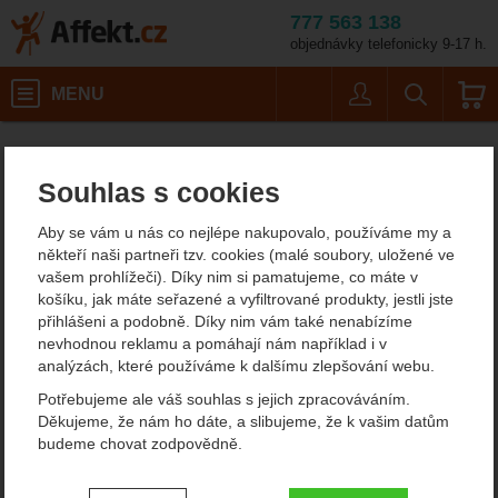
777 563 138
objednávky telefonicky 9-17 h.
Košík
MENU
Uživatel
Vyhledáván
Blokanty Black Diamond pro výškové pr
Affekt.cz
Práce ve výškách
Souhlas s cookies
Blokanty Black Diamond
Aby se vám u nás co nejlépe nakupovalo, používáme my a
pro výškové práce
někteří naši partneři tzv. cookies (malé soubory, uložené ve
vašem prohlížeči). Díky nim si pamatujeme, co máte v
košíku, jak máte seřazené a vyfiltrované produkty, jestli jste
Od
Podle
přihlášeni a podobně. Díky nim vám také nenabízíme
Nejzajímavější
Nejlevnější
Nejdražší
nejprodávanějších
dostupnosti
nevhodnou reklamu a pomáhají nám například i v
analýzách, které používáme k dalšímu zlepšování webu.
Produkty
Potřebujeme ale váš souhlas s jejich zpracováváním.
Black Diamond Index
Děkujeme, že nám ho dáte, a slibujeme, že k vašim datům
budeme chovat zodpovědně.
Nastavení souhlasů s kategoriemi