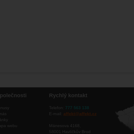
bsahy nebo reklamy jak na našich stránkách, tak na stránkách třetích 
polečnosti
Rychlý kontakt
nusy
Telefon:
777 563 138
nás
E-mail:
affekt@affekt.cz
ánky
apa webu
Mánesova 4168,
58001 Havlíčkův Brod