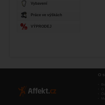
vhodné o
Vybavení
Práce ve výškách
VÝPRODEJ
O s
Bo
O 
Čl
M