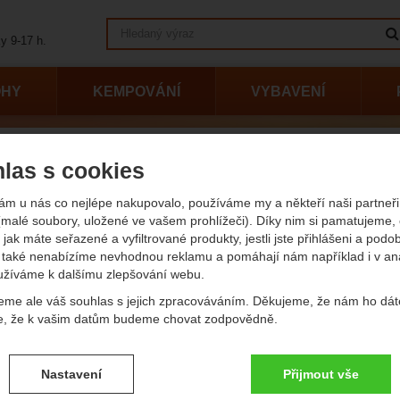
Vyhledávání
y 9-17 h.
OHY
KEMPOVÁNÍ
VYBAVENÍ
empování
Potřeby na vaření
Kempingové nádobí Camp
las s cookies
ingové nádobí Camp
ám u nás co nejlépe nakupovalo, používáme my a někteří naši partneři 
(malé soubory, uložené ve vašem prohlížeči). Díky nim si pamatujeme,
vání podle parametrů
obrazit
 jak máte seřazené a vyfiltrované produkty, jestli jste přihlášeni a podo
také nenabízíme nevhodnou reklamu a pomáhají nám například i v an
užíváme k dalšímu zlepšování webu.
vější
Nejlevnější
Nejdražší
Od nejprodávanějších
Podl
eme ale váš souhlas s jejich zpracováváním. Děkujeme, že nám ho dát
kty
e, že k vašim datům budeme chovat zodpovědně.
Camp SC 200
vení souhlasů s kategoriemi cookies
Nastavení
Přijmout vše
.
ké
-
bez těchto cookies náš web nebude fungovat