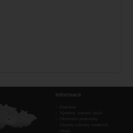
stran.
Informace
Doprava
Výměna, vrácení zboží
Obchodní podmínky
Zásady ochrany osobních
údajů