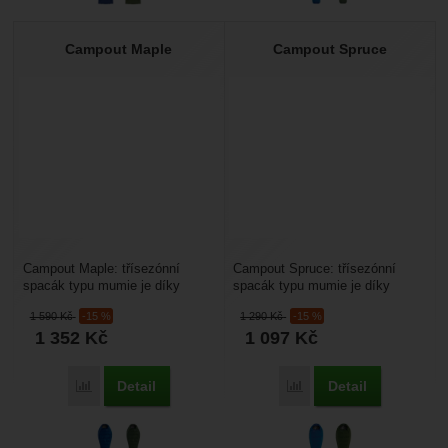
Campout Maple
Campout Spruce
Campout Maple: třísezónní
Campout Spruce: třísezónní
spacák typu mumie je díky
spacák typu mumie je díky
tepelnému rozhraní až do 3
tepelnému rozhraní až do 1
1 590
Kč
-15 %
1 290
Kč
-15 %
stupňů vhodný pro venkovní...
stupňů vhodný pro venkovní...
1 352
Kč
1 097
Kč
Detail
Detail
Přidat 'Campout Maple' k porovnání
Přidat 'Campout Spruce' 