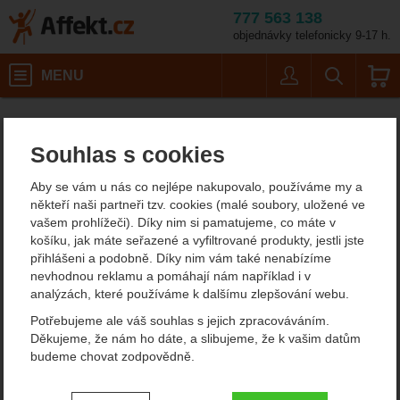
777 563 138
objednávky telefonicky 9-17 h.
Košík
MENU
Uživatel
Vyhledáván
Vybavení pro kempování, campingové potřeby Campout
Affekt.cz
Souhlas s cookies
Vybavení pro kempování,
Aby se vám u nás co nejlépe nakupovalo, používáme my a
campingové potřeby
někteří naši partneři tzv. cookies (malé soubory, uložené ve
vašem prohlížeči). Díky nim si pamatujeme, co máte v
Campout
košíku, jak máte seřazené a vyfiltrované produkty, jestli jste
přihlášeni a podobně. Díky nim vám také nenabízíme
nevhodnou reklamu a pomáhají nám například i v
Filtrování podle parametrů
analýzách, které používáme k dalšímu zlepšování webu.
Potřebujeme ale váš souhlas s jejich zpracováváním.
CENA (KČ)
Děkujeme, že nám ho dáte, a slibujeme, že k vašim datům
Od
Podle
Nejzajímavější
Nejlevnější
Nejdražší
budeme chovat zodpovědně.
nejprodávanějších
dostupnosti
-
Kč
Nastavení souhlasů s kategoriemi