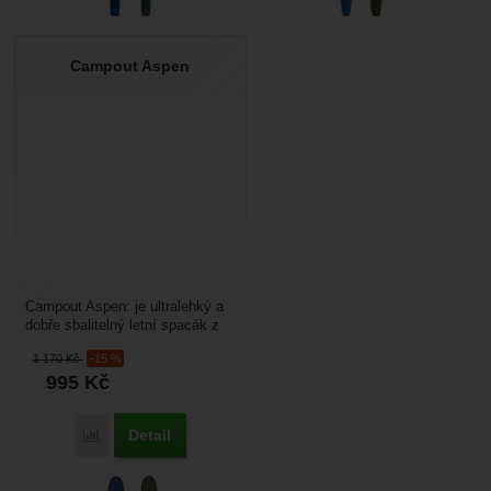
Campout Aspen
Campout Aspen: je ultralehký a
dobře sbalitelný letní spacák z
dutého vlákna. Spacák Campout
1 170
Kč
-15 %
Aspen s...
995
Kč
Detail
Přidat 'Campout Aspen' k porovnání