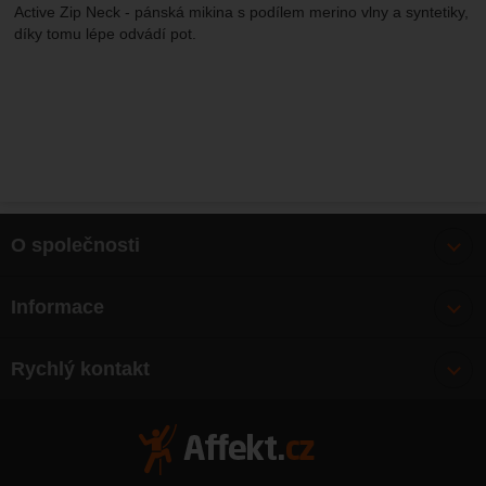
Active Zip Neck - pánská mikina s podílem merino vlny a syntetiky,
díky tomu lépe odvádí pot.
O společnosti
Bonusy
Informace
O nás
Doprava
Články
Rychlý kontakt
Výměna, vrácení zboží
Mapa webu
Obchodní podmínky
Zásady ochrany osobních údajů
Kontakty