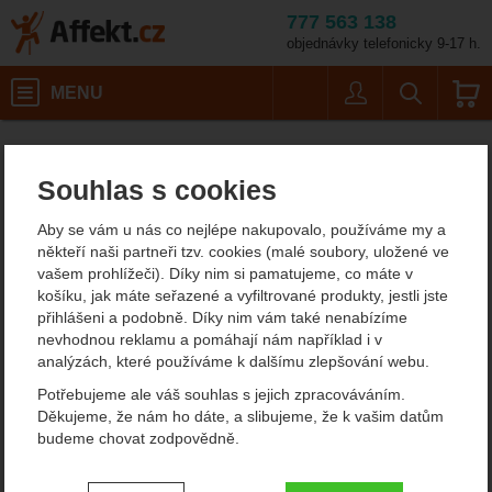
777 563 138
objednávky telefonicky 9-17 h.
Košík
MENU
Uživatel
Vyhledáván
Pánské oblečení p
Affekt.cz
Oblečení
Pánské outdoorové oblečení
Souhlas s cookies
Pánské mikiny Devold
Aby se vám u nás co nejlépe nakupovalo, používáme my a
vyrobené z merino vlny
někteří naši partneři tzv. cookies (malé soubory, uložené ve
vašem prohlížeči). Díky nim si pamatujeme, co máte v
Pro zimní sportování je třeba být dobře uchráněn před zimou. Jen
košíku, jak máte seřazené a vyfiltrované produkty, jestli jste
tak si můžete outdoorové vyžití správně vychutnat. Základem je
přihlášeni a podobně. Díky nim vám také nenabízíme
kvalitní funkční, které vás bude hřát a od těla vám bude
nevhodnou reklamu a pomáhají nám například i v
transportovat vlhkost - tedy pot.
analýzách, které používáme k dalšímu zlepšování webu.
Zobrazit více
Potřebujeme ale váš souhlas s jejich zpracováváním.
Děkujeme, že nám ho dáte, a slibujeme, že k vašim datům
budeme chovat zodpovědně.
Filtrování podle parametrů
Nastavení souhlasů s kategoriemi
CENA (KČ)