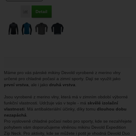
Detail
Přidat 'Devold Duo Active Merino 205 Z.Neck Man' k porovn
Máme pro vás pánské mikiny Devold vyrobené z merino vlny
určené pro chladné počasí a zimní sporty. Dají se využít jako
první vrstva
, ale i jako
druhá vrstva
.
Jsou vyrobené z merino vlny, která má v zimním období výborné
funkční vlastnosti. Udržuje vás v teple - má
skvělé izolační
vlastnosti
. Má antibakteriální účinky, díky tomu
dlouhou dobu
nezapáchá
.
Pro vysloveně chladné počasí nebo pro sporty, kde se nezahřejete
pohybem vám doporučujeme vlněnou mikinu Devold Expedition
Zip Neck. Pro aktivity, kde se můžete i potit je vhodná Devold Duo