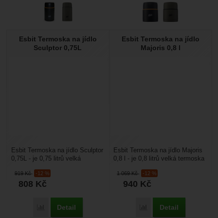
Esbit Termoska na jídlo
Esbit Termoska na jídlo
Sculptor 0,75L
Majoris 0,8 l
Esbit Termoska na jídlo Sculptor
Esbit Termoska na jídlo Majoris
0,75L - je 0,75 litrů velká
0,8 l - je 0,8 litrů velká termoska
designově pěkně vyvedená
na jídlo s velkým otvorem pro
919
Kč
-12 %
1 069
Kč
-12 %
termoska na jídlo....
snadnou...
808
Kč
940
Kč
Detail
Detail
Přidat 'Esbit Termoska na jídlo Sculptor 0,75L' k porovnání
Přidat 'Esbit Termoska na