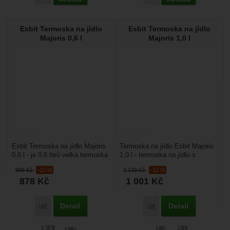
Esbit Termoska na jídlo
Esbit Termoska na jídlo
Majoris 0,6 l
Majoris 1,0 l
Esbit Termoska na jídlo Majoris
Termoska na jídlo Esbit Majoris
0,6 l - je 0,6 litrů velká termoska
1,0 l - termoska na jídlo s
na jídlo s velkým otvorem pro
velkým otvorem pro snadnou
999
Kč
-12 %
1 139
Kč
-12 %
snadnou...
konzumaci jídla....
878
Kč
1 001
Kč
Detail
Detail
Přidat 'Esbit Termoska na jídlo Majoris 0,6 l' k porovnání
Přidat 'Esbit Termoska na