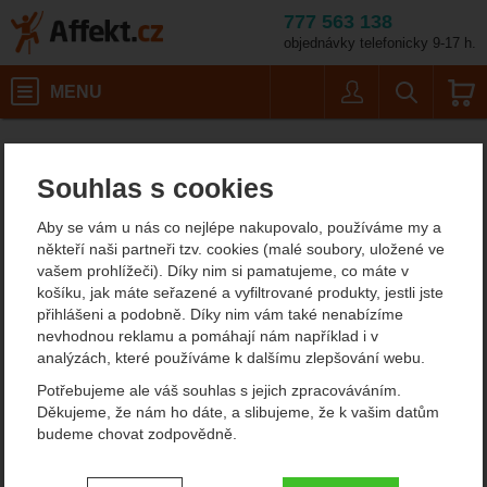
777 563 138
objednávky telefonicky 9-17 h.
Košík
MENU
Uživatel
Vyhledáván
Termosky na jídlo
Potřeby na vaření
Kempingové nádobí
Affekt.cz
Kempování
Termosky a láhve na pití
Souhlas s cookies
Esbit Termosky na jídlo
Aby se vám u nás co nejlépe nakupovalo, používáme my a
Až pojede v zimě do přírody a jedno jestli na lezení ledů, na běžky
někteří naši partneři tzv. cookies (malé soubory, uložené ve
nebo na vodu, určitě
oceníte k obědu teplé jídlo
, polévku nebo
vašem prohlížeči). Díky nim si pamatujeme, co máte v
dokonce guláš. Máme v nabídce
termosky na jídlo Esbit
a díky
košíku, jak máte seřazené a vyfiltrované produkty, jestli jste
tomu vám můžeme tento požadavek dopřát.
přihlášeni a podobně. Díky nim vám také nenabízíme
nevhodnou reklamu a pomáhají nám například i v
Zobrazit více
analýzách, které používáme k dalšímu zlepšování webu.
Potřebujeme ale váš souhlas s jejich zpracováváním.
Filtrování podle parametrů
Děkujeme, že nám ho dáte, a slibujeme, že k vašim datům
budeme chovat zodpovědně.
CENA (KČ)
OBJEM HLAVNÍ NÁDOBY (L)
Od
Podle
Nejzajímavější
Nejlevnější
Nejdražší
Nastavení souhlasů s kategoriemi
0,415
1
0,750
nejprodávanějších
2
dostupnosti