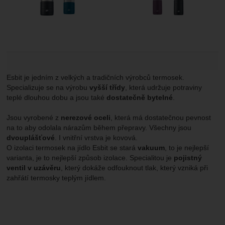
Esbit je jedním z velkých a tradičních výrobců termosek.
Specializuje se na výrobu
vyšší třídy
, která udržuje potraviny
teplé dlouhou dobu a jsou také
dostatečně bytelné
.
Jsou vyrobené z
nerezové oceli
, která má dostatečnou pevnost
na to aby odolala nárazům během přepravy. Všechny jsou
dvouplášťové
. I vnitřní vrstva je kovová.
O izolaci termosek na jídlo Esbit se stará
vakuum
, to je nejlepší
varianta, je to nejlepší způsob izolace. Specialitou je
pojistný
ventil v uzávěru
, který dokáže odfouknout tlak, který vzniká při
zahřátí termosky teplým jídlem.