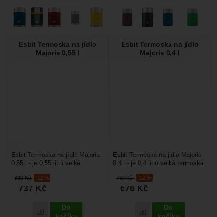
Esbit Termoska na jídlo
Esbit Termoska na jídlo
Majoris 0,55 l
Majoris 0,4 l
Esbit Termoska na jídlo Majoris
Esbit Termoska na jídlo Majoris
0,55 l - je 0,55 litrů velká
0,4 l - je 0,4 litrů velká termoska
termoska na jídlo s velkým
na jídlo s velkým otvorem pro
839
Kč
-12 %
769
Kč
-12 %
otvorem pro snadnou...
snadnou...
737
Kč
676
Kč
Do
Do
Přidat 'Esbit Termoska na jídlo Majoris 0,55 l' k porovnání
Přidat 'Esbit Termoska na
košíku
košíku