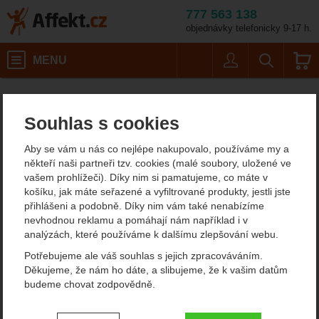
777 563 138
objednávky telefonicky 9-17 h.
Košík
MENU
Uživatel
Vyhledáván
Příslušenství pro práci Grivel
Affekt.cz
Práce ve výškách
Souhlas s cookies
Příslušenství pro práci
Aby se vám u nás co nejlépe nakupovalo, používáme my a
Grivel
někteří naši partneři tzv. cookies (malé soubory, uložené ve
vašem prohlížeči). Díky nim si pamatujeme, co máte v
košíku, jak máte seřazené a vyfiltrované produkty, jestli jste
Od
Podle
přihlášeni a podobně. Díky nim vám také nenabízíme
Nejzajímavější
Nejlevnější
Nejdražší
nejprodávanějších
dostupnosti
nevhodnou reklamu a pomáhají nám například i v
analýzách, které používáme k dalšímu zlepšování webu.
Produkty
Potřebujeme ale váš souhlas s jejich zpracováváním.
Grivel Carryabiner
Děkujeme, že nám ho dáte, a slibujeme, že k vašim datům
budeme chovat zodpovědně.
Nastavení souhlasů s kategoriemi