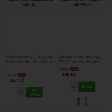
Highlander Rolovací vak na
Highlander Tritan Lahev na
vodu 10 l
pití 700 ml
Highlander Rolovací vak na vodu
Highlander Tritan Lahev na pití
10 l: srolovatelný vak na vodu o
700 ml: Tritanová láhev pro
objemu 10 litrů s kohoutkem a
všechny milovníky aktivního
230
Kč
-15 %
rukojetí...
pohybu. Hodí...
195
Kč
220
Kč
-15 %
187
Kč
Detail
Přidat 'Highlander Tritan
Do
Přidat 'Highlander Rolovací vak na vodu 10 l' k porovnání
košíku