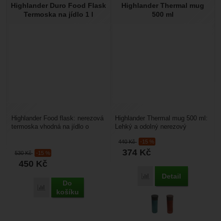
Highlander Duro Food Flask
Highlander Thermal mug
Termoska na jídlo 1 l
500 ml
Highlander Food flask: nerezová
Highlander Thermal mug 500 ml:
termoska vhodná na jídlo o
Lehký a odolný nerezový
objemu 1 litr. Uzávěr se dá
hrneček o objemu 500 ml. Hodí
440
Kč
-15 %
použít jako miska....
se na cestování,...
374
Kč
530
Kč
-15 %
450
Kč
Detail
Přidat 'Highlander Ther
Do
Přidat 'Highlander Duro Food Flask Termoska na jídlo 1 l' k 
košíku