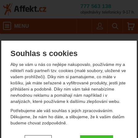
777 563 138
objednávky telefonicky 9-17 h.
Košík
MENU
Uživatel
Vyhledáván
Kempingové nádobí Highla
Affekt.cz
Kempování
Potřeby na vaření
Souhlas s cookies
Kempingové nádobí
Aby se vám u nás co nejlépe nakupovalo, používáme my a
Highlander
někteří naši partneři tzv. cookies (malé soubory, uložené ve
vašem prohlížeči). Díky nim si pamatujeme, co máte v
košíku, jak máte seřazené a vyfiltrované produkty, jestli jste
Filtrování podle parametrů
přihlášeni a podobně. Díky nim vám také nenabízíme
nevhodnou reklamu a pomáhají nám například i v
CENA (KČ)
analýzách, které používáme k dalšímu zlepšování webu.
OBJEM HLAVNÍ NÁDOBY (L)
Od
Podle
Nejzajímavější
Nejlevnější
Nejdražší
Potřebujeme ale váš souhlas s jejich zpracováváním.
0,500
2
1,0
nejprodávanějších
3
dostupnosti
Děkujeme, že nám ho dáte, a slibujeme, že k vašim datům
-
Kč
0,700
1
2,0
1
budeme chovat zodpovědně.
Produkty
0,850
1
Highlander Duro flask
Highlander Skládací
VÁHA (G)
Nastavení souhlasů s kategoriemi
Termoska
toustovač