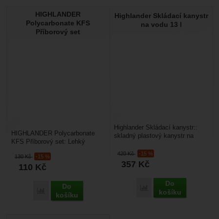
HIGHLANDER
Highlander Skládací kanystr
Polycarbonate KFS
na vodu 13 l
Příborový set
Highlander Skládací kanystr::
HIGHLANDER Polycarbonate
skladný plastový kanystr na
KFS Příborový set: Lehký
vodu o objemu 13 litrů. Kanystr
příborový set vyrobený z
má kohoutek...
420
Kč
-15 %
130
Kč
-15 %
polykarbonu. Sada obsahuje...
357
Kč
110
Kč
Do
Do
Přidat 'Highlander Skláda
Přidat 'HIGHLANDER Polycarbonate KFS Příborový set' k p
košíku
košíku