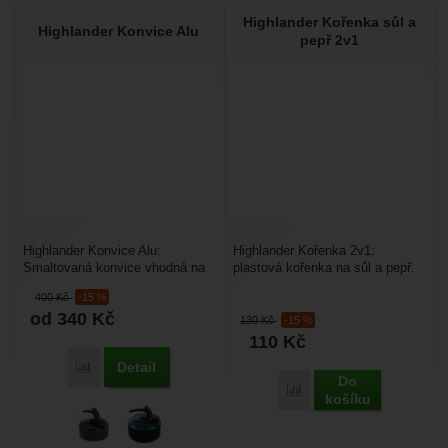
Highlander Kořenka sůl a
Highlander Konvice Alu
pepř 2v1
Highlander Konvice Alu:
Highlander Kořenka 2v1:
Smaltovaná konvice vhodná na
plastová kořenka na sůl a pepř.
kemping a vaření v přírodě.
Kořenka je oboustranná, uzávěry
400
Kč
-15 %
Snadno si připravíte...
jsou odolné proti...
od 340
Kč
130
Kč
-15 %
110
Kč
Detail
Přidat 'Highlander Konvice Alu' k porovnání
Do
Přidat 'Highlander Kořen
košíku