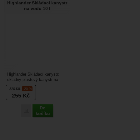
Highlander Skládací kanystr
na vodu 10 l
Highlander Skládací kanystr::
skladný plastový kanystr na
vodu o objemu 10 litrů. Kanystr
320
Kč
-20 %
má kohoutek...
255
Kč
Do
Přidat 'Highlander Skládací kanystr na vodu 10 l' k porovnání
košíku