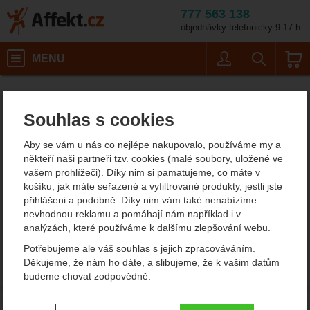
777 563 138
objednávky telefonicky 9-17 h.
Košík
MENU
Uživatel
Vyhledáván
Boty na vysokohorskou tur
Pánská outdoorová obuv a turistické boty
Affekt.cz
Obuv
Pánská treková obuv
Souhlas s cookies
Boty na vysokohorskou
Aby se vám u nás co nejlépe nakupovalo, používáme my a
turistiku Kayland
někteří naši partneři tzv. cookies (malé soubory, uložené ve
vašem prohlížeči). Díky nim si pamatujeme, co máte v
V sekci není žádný produkt.
košíku, jak máte seřazené a vyfiltrované produkty, jestli jste
přihlášeni a podobně. Díky nim vám také nenabízíme
nevhodnou reklamu a pomáhají nám například i v
analýzách, které používáme k dalšímu zlepšování webu.
Potřebujeme ale váš souhlas s jejich zpracováváním.
Děkujeme, že nám ho dáte, a slibujeme, že k vašim datům
budeme chovat zodpovědně.
Nastavení souhlasů s kategoriemi