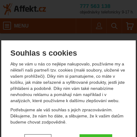
777 563 138
objednávky telefonicky 9-17 h.
Košík
MENU
Uživatel
Vyhledáván
Brousky na lyže Kunzmann
Lyžování a skialpinismus
Affekt.cz
Vybavení
Broušení lyží
Souhlas s cookies
Brousky na lyže Kunzmann
Aby se vám u nás co nejlépe nakupovalo, používáme my a
V sekci není žádný produkt.
někteří naši partneři tzv. cookies (malé soubory, uložené ve
vašem prohlížeči). Díky nim si pamatujeme, co máte v
košíku, jak máte seřazené a vyfiltrované produkty, jestli jste
přihlášeni a podobně. Díky nim vám také nenabízíme
Pokud se chystáte brousit v domácím prostředí sjezdové lyže
nevhodnou reklamu a pomáhají nám například i v
nebo snowboard, máe pro vás oblíbené brousky na lyže
analýzách, které používáme k dalšímu zlepšování webu.
Kunzmann Swing Cut. Jsou uživatelsky jednoduché, nastavíte si
na nich požadovaný úhel a můžete brousit. Součástí je karbidová
Potřebujeme ale váš souhlas s jejich zpracováváním.
rašple pro hrubé broušení a keramický kámen pro dohlazování.
Děkujeme, že nám ho dáte, a slibujeme, že k vašim datům
Pokud chcete precizně brousit, můžete si ještě dokoupit
budeme chovat zodpovědně.
diamantové brousky s různou zrnitostí.
Nastavení souhlasů s kategoriemi