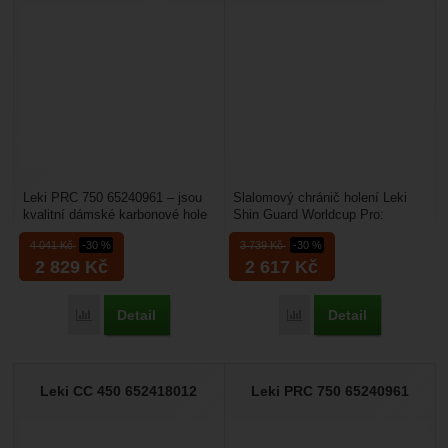
Leki PRC 750 65240961 – jsou
Slalomový chránič holení Leki
kvalitní dámské karbonové hole
Shin Guard Worldcup Pro:
na běžky určené pro sportovně
slalomový chránič na holeně je
4 041
Kč
-30 %
3 739
Kč
-30 %
orientované...
určený pro dospělé...
2 829
Kč
2 617
Kč
Detail
Detail
Přidat 'Leki PRC 750 65240962' k porovnání
Přidat 'Leki Shin Guard 
Leki CC 450 652418012
Leki PRC 750 65240961