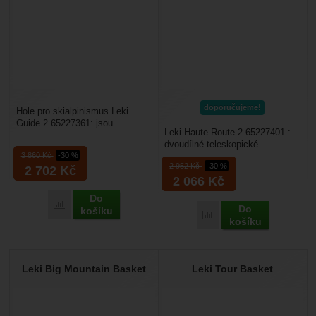
doporučujeme!
Hole pro skialpinismus Leki
Guide 2 65227361: jsou
Leki Haute Route 2 65227401 :
dvoudílné hůlky, vyrobené
dvoudílné teleskopické
speciálně pro skialpinismus....
3 860
Kč
-30 %
skialpinistické hůlky. Jdou
2 952
Kč
-30 %
2 702
Kč
vysunout až na 150 cm,...
2 066
Kč
Do
Přidat 'Leki Guide 2 2736' k porovnání
Do
košíku
Přidat 'Leki Haute Route
košíku
Leki Big Mountain Basket
Leki Tour Basket