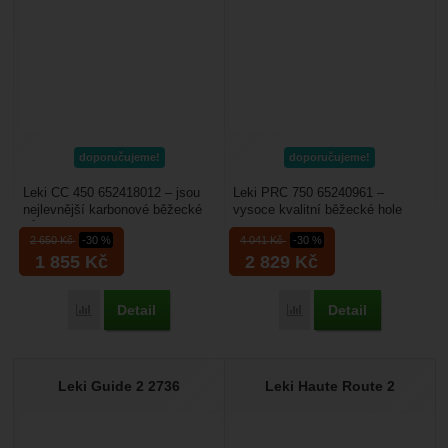
doporučujeme!
doporučujeme!
Leki CC 450 652418012 – jsou
Leki PRC 750 65240961 –
nejlevnější karbonové běžecké
vysoce kvalitní běžecké hole
hůlky s madlem Trigger S Shark
určené pro sportovně
2 650
Kč
-30 %
4 041
Kč
-30 %
3, které umožní...
orientované lyžaře s madlem...
1 855
Kč
2 829
Kč
Detail
Detail
Přidat 'Leki CC 450 652418012' k porovnání
Přidat 'Leki PRC 750 65
Leki Guide 2 2736
Leki Haute Route 2