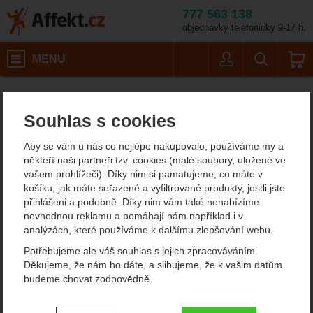
777 563 138
objednávky telefonicky 9-17 h.
Košík
MENU
Uživatel
Vyhledáván
Vybavení pro lyžování a skialpinismus Leki
Affekt.cz
Vybavení
Souhlas s cookies
Vybavení pro lyžování a
Aby se vám u nás co nejlépe nakupovalo, používáme my a
skialpinismus Leki
někteří naši partneři tzv. cookies (malé soubory, uložené ve
vašem prohlížeči). Díky nim si pamatujeme, co máte v
košíku, jak máte seřazené a vyfiltrované produkty, jestli jste
Filtrování podle parametrů
přihlášeni a podobně. Díky nim vám také nenabízíme
nevhodnou reklamu a pomáhají nám například i v
CENA (KČ)
analýzách, které používáme k dalšímu zlepšování webu.
EXTRA
Od
Podle
Nejzajímavější
Nejlevnější
Nejdražší
Potřebujeme ale váš souhlas s jejich zpracováváním.
Doporučujeme
nejprodávanějších
dostupnosti
Děkujeme, že nám ho dáte, a slibujeme, že k vašim datům
-
Kč
budeme chovat zodpovědně.
Produkty
VÁHA (G)
Leki PRC 650 65240871
Leki XTA 5.5 65249431
Nastavení souhlasů s kategoriemi