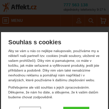
777 563 138
objednávky telefonicky 9-17 h.
Košík
MENU
Uživatel
Vyhledáván
Dámská spor
Dámské outdoorové oblečení
Affekt.cz
Oblečení
Dámské oblečení pro volný čas
Souhlas s cookies
Dámská sportovní trička
Aby se vám u nás co nejlépe nakupovalo, používáme my a
Montane
někteří naši partneři tzv. cookies (malé soubory, uložené ve
vašem prohlížeči). Díky nim si pamatujeme, co máte v
V sekci není žádný produkt.
košíku, jak máte seřazené a vyfiltrované produkty, jestli jste
přihlášeni a podobně. Díky nim vám také nenabízíme
nevhodnou reklamu a pomáhají nám například i v
analýzách, které používáme k dalšímu zlepšování webu.
Potřebujeme ale váš souhlas s jejich zpracováváním.
Děkujeme, že nám ho dáte, a slibujeme, že k vašim datům
budeme chovat zodpovědně.
Nastavení souhlasů s kategoriemi