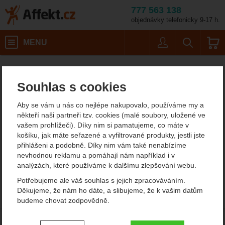
777 563 138
objednávky telefonicky 9-17 h.
Košík
MENU
Uživatel
Vyhledáván
Lodní vaky Mountain Equipment
Affekt.cz
Batohy
Souhlas s cookies
Lodní vaky Mountain
Aby se vám u nás co nejlépe nakupovalo, používáme my a
Equipment
někteří naši partneři tzv. cookies (malé soubory, uložené ve
vašem prohlížeči). Díky nim si pamatujeme, co máte v
V sekci není žádný produkt.
košíku, jak máte seřazené a vyfiltrované produkty, jestli jste
přihlášeni a podobně. Díky nim vám také nenabízíme
nevhodnou reklamu a pomáhají nám například i v
analýzách, které používáme k dalšímu zlepšování webu.
Potřebujeme ale váš souhlas s jejich zpracováváním.
Děkujeme, že nám ho dáte, a slibujeme, že k vašim datům
budeme chovat zodpovědně.
Nastavení souhlasů s kategoriemi