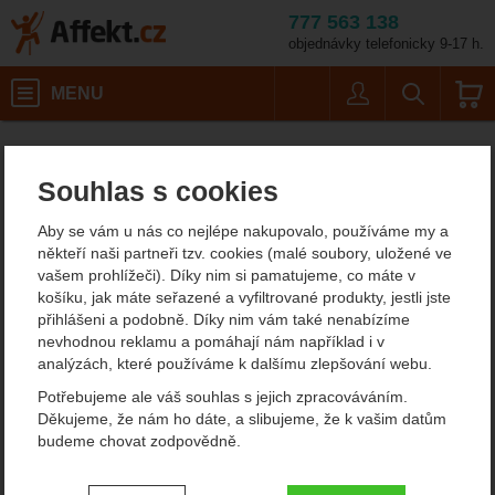
777 563 138
objednávky telefonicky 9-17 h.
Košík
MENU
Uživatel
Vyhledáván
Dámské sportovní rukavic
Dámské outdoorové oblečení
Affekt.cz
Oblečení
Dámské rukavice
Souhlas s cookies
Dámské sportovní rukavice
Aby se vám u nás co nejlépe nakupovalo, používáme my a
Mountain Equipment
někteří naši partneři tzv. cookies (malé soubory, uložené ve
vašem prohlížeči). Díky nim si pamatujeme, co máte v
košíku, jak máte seřazené a vyfiltrované produkty, jestli jste
Od
Podle
přihlášeni a podobně. Díky nim vám také nenabízíme
Nejzajímavější
Nejlevnější
Nejdražší
nejprodávanějších
dostupnosti
nevhodnou reklamu a pomáhají nám například i v
analýzách, které používáme k dalšímu zlepšování webu.
Produkty
Potřebujeme ale váš souhlas s jejich zpracováváním.
Mountain Equipment
Děkujeme, že nám ho dáte, a slibujeme, že k vašim datům
Stretch Fleece Grip Glove…
budeme chovat zodpovědně.
Nastavení souhlasů s kategoriemi