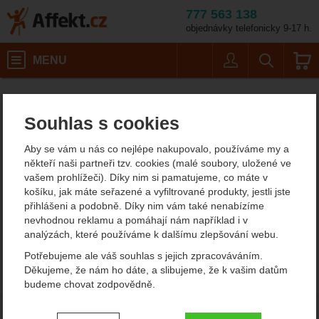
777 563 138
objednávky telefonicky 9-17 h.
Košík
MENU
Uživatel
Vyhledáván
Pánské kšiltovky Mountain E
Pánské outdoorové oblečení
Affekt.cz
Oblečení
Pánské čepice
Souhlas s cookies
Pánské kšiltovky Mountain
Aby se vám u nás co nejlépe nakupovalo, používáme my a
Equipment
někteří naši partneři tzv. cookies (malé soubory, uložené ve
vašem prohlížeči). Díky nim si pamatujeme, co máte v
V sekci není žádný produkt.
košíku, jak máte seřazené a vyfiltrované produkty, jestli jste
přihlášeni a podobně. Díky nim vám také nenabízíme
nevhodnou reklamu a pomáhají nám například i v
analýzách, které používáme k dalšímu zlepšování webu.
Potřebujeme ale váš souhlas s jejich zpracováváním.
Děkujeme, že nám ho dáte, a slibujeme, že k vašim datům
budeme chovat zodpovědně.
Nastavení souhlasů s kategoriemi