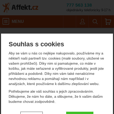
777 563 138
objednávky telefonicky 9-17 h.
Košík
MENU
Uživatel
Vyhledáván
Horolezecké D karabiny Ocún
Horolezecké vybavení
Affekt.cz
Vybavení
Karabiny
Souhlas s cookies
Ocún - horolezecké D
Aby se vám u nás co nejlépe nakupovalo, používáme my a
karabiny
někteří naši partneři tzv. cookies (malé soubory, uložené ve
vašem prohlížeči). Díky nim si pamatujeme, co máte v
Máme pro vás D karabiny Ocún pro horolezectví, které použijete
košíku, jak máte seřazené a vyfiltrované produkty, jestli jste
na jistítko (kyblík na jištění, Grigri nebo Clik Up), odsedávací
přihlášeni a podobně. Díky nim vám také nenabízíme
smyčku nebo jako pomocné karabiny na friendy, stoppery nebo
nevhodnou reklamu a pomáhají nám například i v
smyčky na písku.
analýzách, které používáme k dalšímu zlepšování webu.
Zobrazit více
Potřebujeme ale váš souhlas s jejich zpracováváním.
Děkujeme, že nám ho dáte, a slibujeme, že k vašim datům
V sekci není žádný produkt.
budeme chovat zodpovědně.
Nastavení souhlasů s kategoriemi