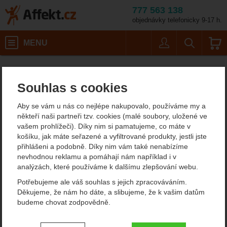
777 563 138
objednávky telefonicky 9-17 h.
Košík
MENU
Uživatel
Vyhledáván
Pánské lezec
Pánské outdoorové oblečení
Affekt.cz
Oblečení
Pánské oblečení pro volný čas
Souhlas s cookies
Ortovox kalhoty na
Aby se vám u nás co nejlépe nakupovalo, používáme my a
turistiku a lezení
někteří naši partneři tzv. cookies (malé soubory, uložené ve
vašem prohlížeči). Díky nim si pamatujeme, co máte v
Hledáte lehké, pružné a prodyšné kalhoty, ve kterých se budete
košíku, jak máte seřazené a vyfiltrované produkty, jestli jste
cítit dobře? V naší nabídce pro vás máme dokonce více. Máme
přihlášeni a podobně. Díky nim vám také nenabízíme
pro vás pánské outdoorové kalhoty Ortovox, ve kterých budete
nevhodnou reklamu a pomáhají nám například i v
opravdu dobře vypadat a přitom vám nabídnou veškeré funkční
analýzách, které používáme k dalšímu zlepšování webu.
vlastnosti, které se pro outdoorové aktivity více než hodí.
Potřebujeme ale váš souhlas s jejich zpracováváním.
Zobrazit více
Děkujeme, že nám ho dáte, a slibujeme, že k vašim datům
budeme chovat zodpovědně.
Filtrování podle parametrů
Nastavení souhlasů s kategoriemi