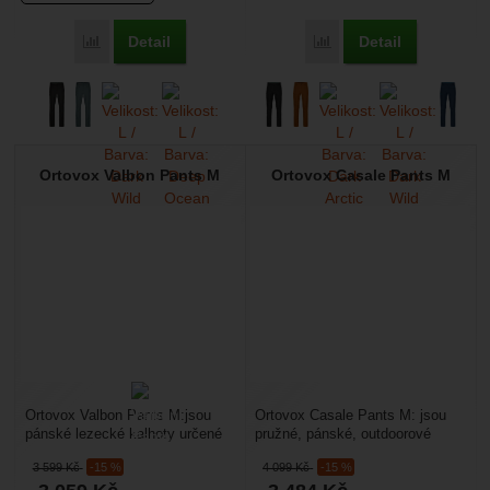
Detail
Detail
Přidat 'Ortovox Brenta Pants M' k porovnání
Přidat 'Ortovox Pelmo Pa
Ortovox Valbon Pants M
Ortovox Casale Pants M
Ortovox Valbon Pants M:jsou
Ortovox Casale Pants M: jsou
pánské lezecké kalhoty určené
pružné, pánské, outdoorové
pro outdoorové sporty jako je
kalhoty, které jsou určené do hor,
3 599
Kč
-15 %
4 099
Kč
-15 %
lezení na skalách,...
na lezení,...