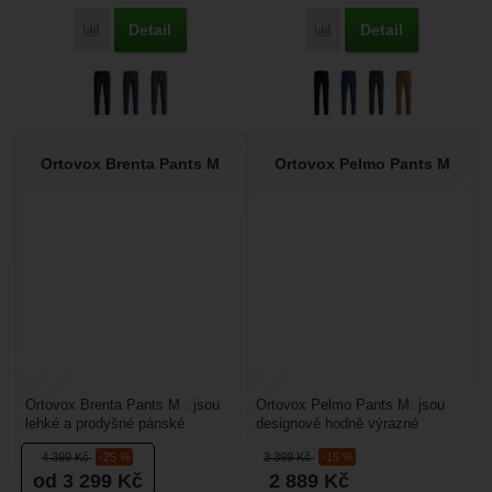
Detail
Detail
Přidat 'Ortovox Trad Plus Pants Men's' k porovnání
Přidat 'Ortovox Affinity
Ortovox Brenta Pants M
Ortovox Pelmo Pants M
Ortovox Brenta Pants M : jsou
Ortovox Pelmo Pants M: jsou
lehké a prodyšné pánské
designově hodně výrazné
sportovní kalhoty. Hodí se pro
pánské sportovní kalhoty určené
4 399
Kč
-25 %
3 399
Kč
-15 %
turistiku, cestování,...
pro outdoorové sporty...
od 3 299
Kč
2 889
Kč