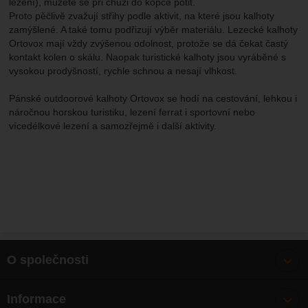
lezení), můžete se při chůzi do kopce potit.
Proto pěčlivě zvažují střihy podle aktivit, na které jsou kalhoty
zamýšlené. A také tomu podřizují výběr materiálu. Lezecké kalhoty
Ortovox mají vždy zvýšenou odolnost, protože se dá čekat častý
kontakt kolen o skálu. Naopak turistické kalhoty jsou vyráběné s
vysokou prodyšností, rychle schnou a nesají vlhkost.
Pánské outdoorové kalhoty Ortovox se hodí na cestování, lehkou i
náročnou horskou turistiku, lezení ferrat i sportovní nebo
vícedélkové lezení a samozřejmě i další aktivity.
O společnosti
Bonusy
Informace
O nás