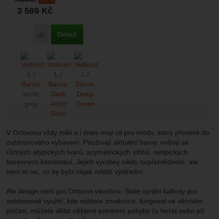
turistiku. Jsou...
3 569
Kč
Detail
Přidat 'Ortovox Vajolet Pants M' k porovnání
V Ortovoxu vždy měli a i dnes mají cit pro módu, který přenesli do
outdoorového vybavení. Používají aktuální barvy, nebojí se
různých atypických tvarů, asymetrických střihů, netipických
barevných kombinací. Jejich výrobky nikdy nepřehlédnete, ale
není to nic, co by bylo nějak zvlášť výstřední.
Ale design není pro Ortovox všechno. Stále vyrábí kalhoty pro
outdoorové využití, kde můžete zmoknout, fungovat ve větrném
počasí, můžete dělat některé extrémní pohyby (u ferrat nebo při