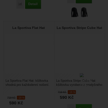
Detail
Přidat 'X-Bionic Heatloop Shirt LS Women' k porovnání
La Sportiva Flat Hat
La Sportiva Stripe Cube Hat
La Sportiva Flat Hat: kšiltovka
La Sportiva Stripe Cube Hat:
vhodná pro každodenní nošení.
kšiltovka vyrobena z prodyšného
Materiál: 100% BavlnaRozsah
recyklovaného polyesteru.
719
Kč
-18 %
velikostí:...
Síťovaný materiál...
590
Kč
719
Kč
-18 %
590
Kč