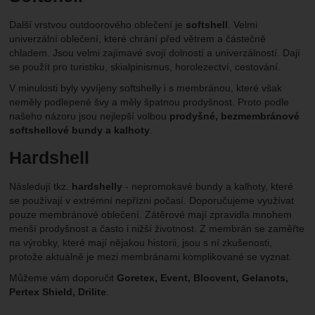
Další vrstvou outdoorového oblečení je
softshell
. Velmi
univerzální oblečení, které chrání před větrem a částečně
chladem. Jsou velmi zajímavé svojí dolností a univerzálností. Dají
se použít pro turistiku, skialpinismus, horolezectví, cestování.
V minulosti byly vyvíjeny softshelly i s membránou, které však
neměly podlepené švy a měly špatnou prodyšnost. Proto podle
našeho názoru jsou nejlepší volbou
prodyšné, bezmembránové
softshellové bundy a kalhoty
.
Hardshell
Následují tkz.
hardshelly
- nepromokavé bundy a kalhoty, které
se používají v extrémní nepřízni počasí. Doporučujeme využívat
pouze membránové oblečení. Zátěrové mají zpravidla mnohem
menší prodyšnost a často i nižší životnost. Z membrán se zaměřte
na výrobky, které mají nějakou historii, jsou s ní zkušenosti,
protože aktuálně je mezi membránami komplikované se vyznat.
Můžeme vám doporučit
Goretex, Event, Blocvent, Gelanots,
Pertex Shield, Drilite
.