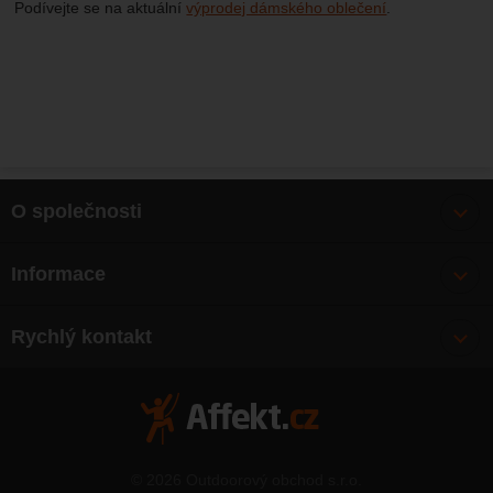
Podívejte se na aktuální
výprodej dámského oblečení
.
O společnosti
Bonusy
Informace
O nás
Doprava
Články
Rychlý kontakt
Výměna, vrácení zboží
Mapa webu
Obchodní podmínky
Zásady ochrany osobních údajů
Kontakty
© 2026 Outdoorový obchod s.r.o.