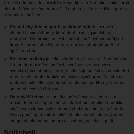
Proti chladu následuje
druhá vrstva
, která má za úkol izolaci proti
chladu. Můžeme vám doporučit 3 materiály, které se liší stupněm
izolaace a použitím:
Pro aktivity, kde se potíte a aktivně hýbete
jsou velmi
vhodné fleecové bundy, které dobře izolují,jsou lehké,
prodyšné. Doporučujeme vyhledávat značkové materiály od
firem Polartec nebo Pontetorto, které dlouhodobě patří ke
špičce na trhu.
Pro zimní aktivity
je velmi vhodná merino vlna, případně vlna.
Pro outdoor oblečení se často využívá v kombinaci se
syntetickými materiály, které jim zlepšují funkční vlastnosti. Buď
mohou mít podobu funkčních mikin s vyšší gramáží nebo se
podobají spíše flísovým bundám, ale mají podíl vlny. V tomto
segmentu vyniká Ortovox.
Do největší zimy
se hodí tkz. péřové svetry. Jedná se o
tenkou bundu s náplní peří. Je ideální na zateplení například
když zajde slunce, vylezete na vrchol nebo stojíte na štandu.
Dá se použít pod vrchní oblečení, ale i na něj. Je to výborné
zateplení, ale nehodí se pro aktivní pohyb, kdy se potíte.
Softshell