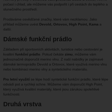
počasí i chlad, ale můžeme vás podpořit i při cestách do teplého a
slunečného prostředí.
Prodáváme osvědčené značky, které vám nezklamou. Jako
příklad můžeme uvést
Devold, Ortovox, High Point, Kama
a
další.
Dámské funkční prádlo
Základem při sportovních aktivitách, turistice nebo cestování je
kvalitní
funkční prádlo
. Pokud čekáte
zimu
, můžeme vám
jednoznačně doporučit merino vlnu. Z naší nabídky je zajímavé
dámské termoprádlo Devold a Ortovox, které využívá merino vlnu
nebo kombinaci merino vlny a syntetického materiálu.
Pro letní využití
se lépe hodí syntetické funkční prádlo, které lépe
odvádí pot a rychleji schne. Můžeme vám doporučit High Point,
který využívá kvalitní materiály, které jsou zárukou spolehlivé
funkčnosti.
Druhá vrstva