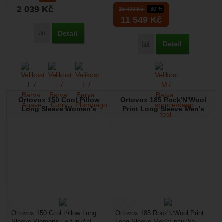
goretexová bunda. Je určená na
2 039
Kč
16 499
Kč
-30 %
náročnou horskou...
11 549
Kč
Detail
Přidat 'E9 Olivia Women's' k porovnání
Detail
Přidat 'Mountain Equip
Ortovox 150 Cool Pillow
Ortovox 185 Rock'N'Wool
Long Sleeve Women's
Print Long Sleeve Men's
Ortovox 150 Cool Pillow Long
Ortovox 185 Rock'N'Wool Print
Sleeve Women's: je funkční
Long Sleeve Men's: pánské