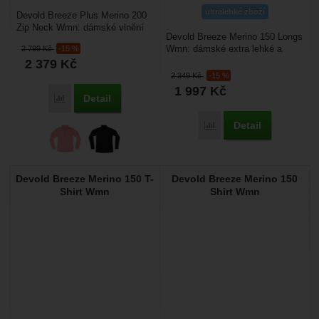
ultralehké zboží
Devold Breeze Plus Merino 200
Zip Neck Wmn: dámské vlnění
Devold Breeze Merino 150 Longs
triko se stojáčkem na zip, je
Wmn: dámské extra lehké a
2 799
Kč
-15 %
lehké a prodyšné,...
měkké podvlíkačky. Májí
2 379
Kč
vynikající funkční vlastnosti,...
2 349
Kč
-15 %
1 997
Kč
Detail
Přidat 'Devold Breeze Plus Merino 200 Zip Neck Wmn' k por
Detail
Přidat 'Devold Breeze M
Devold Breeze Merino 150 T-
Devold Breeze Merino 150
Shirt Wmn
Shirt Wmn