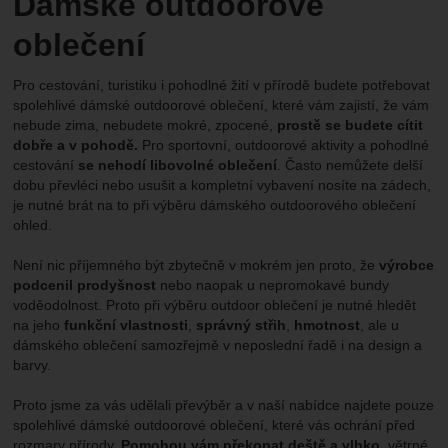
Dámské outdoorové
oblečení
Pro cestování, turistiku i pohodlné žití v přírodě budete potřebovat
spolehlivé dámské outdoorové oblečení, které vám zajistí, že vám
nebude zima, nebudete mokré, zpocené,
prostě se budete cítit
dobře a v pohodě.
Pro sportovní, outdoorové aktivity a pohodlné
cestování
se nehodí libovolné oblečení
. Často nemůžete delší
dobu převléci nebo usušit a kompletní vybavení nosíte na zádech,
je nutné brát na to při výběru dámského outdoorového oblečení
ohled.
Není nic příjemného být zbytečně v mokrém jen proto, že
výrobce
podcenil prodyšnost
nebo naopak u nepromokavé bundy
voděodolnost. Proto při výběru outdoor oblečení je nutné hledět
na jeho
funkční vlastnosti
,
správný střih
,
hmotnost
, ale u
dámského oblečení samozřejmě v neposlední řadě i na design a
barvy.
Proto jsme za vás udělali převýběr a v naší nabídce najdete pouze
spolehlivé dámské outdoorové oblečení, které vás ochrání před
rozmary přírody.
Pomohou vám překonat deště a vlhko
, větrné