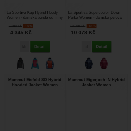
La Sportiva Kap Hybrid Hoody
La Sportiva Supercouloir Down
Women - dámská bunda od firmy
Parka Women - dámská péřová
La Sportiva ochrání v chladném
bunda kombinuje ty nejlepší
5 299
Kč
-18 %
12 290
Kč
-18 %
počasí a zároveň...
materiály na trhu...
4 345
Kč
10 078
Kč
Detail
Detail
Přidat 'La Sportiva Kap Hybrid Hoody Women' k porovnání
Přidat 'La Sportiva Sup
Mammut Eisfeld SO Hybrid
Mammut Eigerjoch IN Hybrid
Hooded Jacket Women
Jacket Women