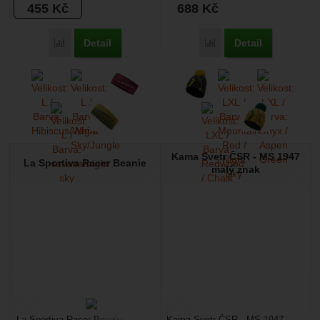
455
Kč
688
Kč
Detail
Detail
Přidat 'La Sportiva Fade Headband' k porovnání
Přidat 'La Sportiva Dora
Kama Svetr ČSR - MS 1947
La Sportiva Racer Beanie
malý znak