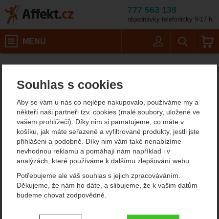
777 563 138
objednávky telefonicky 9-17 h.
Košík
MENU
Uživatel
Vyhledáván
Dámské outdoorové oblečení
Affekt.cz
Oblečení
Souhlas s cookies
Dámské outdoorové
Aby se vám u nás co nejlépe nakupovalo, používáme my a
oblečení
někteří naši partneři tzv. cookies (malé soubory, uložené ve
vašem prohlížeči). Díky nim si pamatujeme, co máte v
Dámské outdoorové oblečení na hory a turistiku musí chránit před
košíku, jak máte seřazené a vyfiltrované produkty, jestli jste
zimou, přehřátím, odvádět pot a být kvalitní a pohodlné.
Jak si
přihlášeni a podobně. Díky nim vám také nenabízíme
takové oblečení vybrat?
A jaké vrstvy oblečení vzít v potaz? Více
nevhodnou reklamu a pomáhají nám například i v
v našem průvodci.
analýzách, které používáme k dalšímu zlepšování webu.
Zobrazit více
Potřebujeme ale váš souhlas s jejich zpracováváním.
Děkujeme, že nám ho dáte, a slibujeme, že k vašim datům
budeme chovat zodpovědně.
DÁMSKÉ
DÁMSKÉ ZIMNÍ A
NEPROMOKAVÉ
PÉŘOVÉ BUNDY
BUNDY
Nastavení souhlasů s kategoriemi