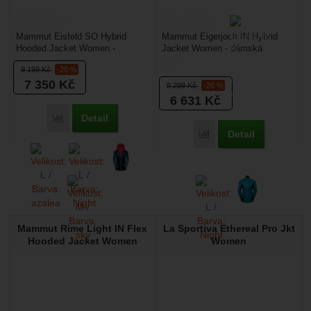
Mammut Eisfeld SO Hybrid
Mammut Eigerjoch IN Hybrid
Hooded Jacket Women -
Jacket Women - dámská
dámská větruodolná a lehce
hybridní bunda od firmy
9 199
Kč
-20 %
zateplená bunda od firmy
Mammut patří do lezecké
7 350
Kč
Mammut...
kolekce Eiger...
8 299
Kč
-20 %
6 631
Kč
Detail
Přidat 'Mammut Eisfeld SO Hybrid Hooded Jacket Women' k 
Detail
Přidat 'Mammut Eigerjoc
Mammut Rime Light IN Flex
La Sportiva Ethereal Pro Jkt
Hooded Jacket Women
Women