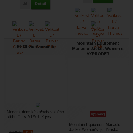
Detail
Přidat 'E9 Onda Slim2 Women's' k porovnání
Mountain Equipment
E9 Olivia Women's
Manaslu Jacket Women’s
VÝPRODEJ
Moderní dámské kalhoty volného
výprodej
střihu OLIVIA PANTS jsou
vyrobeny z 57% organické
Mountain Equipment Manaslu
bavlny 41% lyocellu...
Jacket Women’s: je dámská
2 299
Kč
-11 %