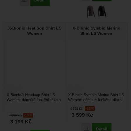
X-Bionic Heatloop Shirt LS
X-Bionic Symbio Merino
Women
Shirt LS Women
X-Bionic® Heatloop Shirt LS
X-Bionic Symbio Merino Shirt LS
Women: dámské funkční triko s
Women: dámské funkční triko s
dlouhým rukávem vhodné pro
dlouhým rukávem vhodné pro
4 399
Kč
-18 %
zimní sporty. Vrstvená...
zimní sporty....
3 599
Kč
3 899
Kč
-18 %
3 199
Kč
Detail
Přidat 'X-Bionic Symbio