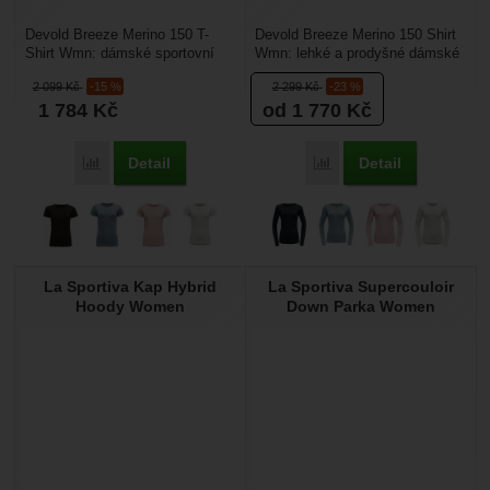
Devold Breeze Merino 150 T-
Devold Breeze Merino 150 Shirt
Shirt Wmn: dámské sportovní
Wmn: lehké a prodyšné dámské
triko, má vynikající funkční
triko, podílí se na termoregulaci
2 099
Kč
-15 %
2 299
Kč
-23 %
vlastnosti, zároveň...
vašeho...
1 784
Kč
od 1 770
Kč
Detail
Detail
Přidat 'Devold Breeze Merino 150 T-Shirt Wmn' k porovnání
Přidat 'Devold Breeze M
La Sportiva Kap Hybrid
La Sportiva Supercouloir
Hoody Women
Down Parka Women