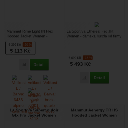
Mammut Rime Light IN Flex
La Sportiva Ethereal Pro Jkt
Hooded Jacket Women -
Women - dámská bunda od firmy
dámská bunda od firmy Mammut
La Sportiva je ideální volbou pro
6 399
Kč
-20 %
vám poskytne perfektní izolaci...
váš běh...
5 113
Kč
6 699
Kč
-18 %
5 493
Kč
Detail
Přidat 'Mammut Rime Light IN Flex Hooded Jacket Women' k
Detail
Přidat 'La Sportiva Ethe
La Sportiva Supercouloir
Mammut Aenergy TR HS
Gtx Pro Jacket Women
Hooded Jacket Women