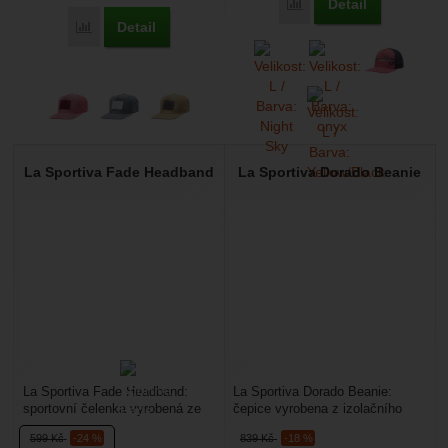
Detail
Přidat 'La Sportiva Stri
Detail
Přidat 'La Sportiva Flat Hat' k porovnání
La Sportiva Fade Headband
La Sportiva Dorado Beanie
La Sportiva Fade Headband:
La Sportiva Dorado Beanie:
sportovní čelenka vyrobená ze
čepice vyrobena z izolačního
strečového materiálu, skvěle
prodyšného materiálu vhodná na
599
Kč
-24 %
839
Kč
-18 %
odvádí pot. Hodí...
skialpinismus,...