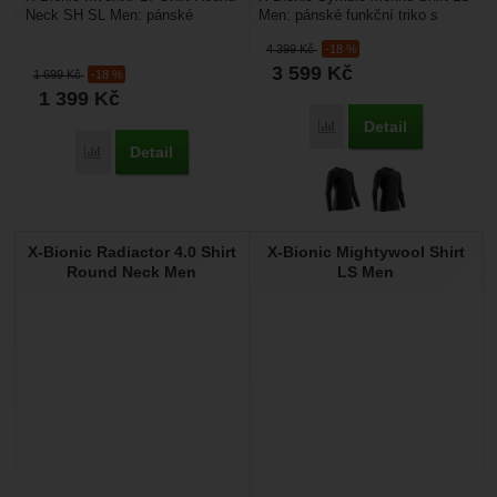
Neck SH SL Men: pánské
Men: pánské funkční triko s
funkční triko které má speciální,
dlouhým rukávem vhodné pro
4 399
Kč
-18 %
strategicky...
zimní sporty....
3 599
Kč
1 699
Kč
-18 %
1 399
Kč
Detail
Přidat 'X-Bionic Symbio
Detail
Přidat 'X-Bionic Invent® LT Shirt Round Neck SH SL Men' 
X-Bionic Radiactor 4.0 Shirt
X-Bionic Mightywool Shirt
Round Neck Men
LS Men