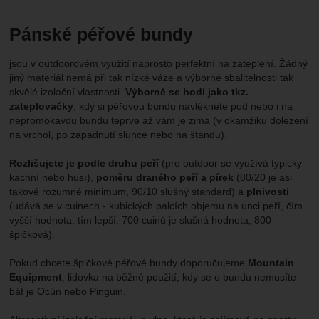
Pánské péřové bundy
jsou v outdoorovém využití naprosto perfektní na zateplení. Žádný
jiný materiál nemá při tak nízké váze a výborné sbalitelnosti tak
skvělé izolační vlastnosti.
Výborně se hodí jako tkz.
zateplovačky
, kdy si péřovou bundu navléknete pod nebo i na
nepromokavou bundu teprve až vám je zima (v okamžiku dolezení
na vrchol, po zapadnutí slunce nebo na štandu).
Rozlišujete je podle druhu peří
(pro outdoor se využívá typicky
kachní nebo husí),
poměru draného peří a pírek
(80/20 je asi
takové rozumné minimum, 90/10 slušný standard) a
plnivosti
(udává se v cuinech - kubických palcích objemu na unci peří, čím
vyšší hodnota, tím lepší, 700 cuinů je slušná hodnota, 800
špičková).
Pokud chcete špičkové péřové bundy doporučujeme
Mountain
Equipment
, lidovka na běžné použití, kdy se o bundu nemusíte
bát je Ocún nebo Pinguin.