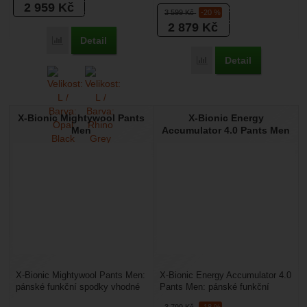
Spodky...
2 959
Kč
3 599
Kč
-20 %
2 879
Kč
Detail
Přidat 'X-Bionic Symbio Merino Pants 3/4 Men' k porovnání
Detail
Přidat 'X-Bionic Energy 
X-Bionic Mightywool Pants
X-Bionic Energy
Men
Accumulator 4.0 Pants Men
X-Bionic Mightywool Pants Men:
X-Bionic Energy Accumulator 4.0
pánské funkční spodky vhodné
Pants Men: pánské funkční
pro zimní sporty. Přírodní merino
spodky vhodné pro zimní sporty.