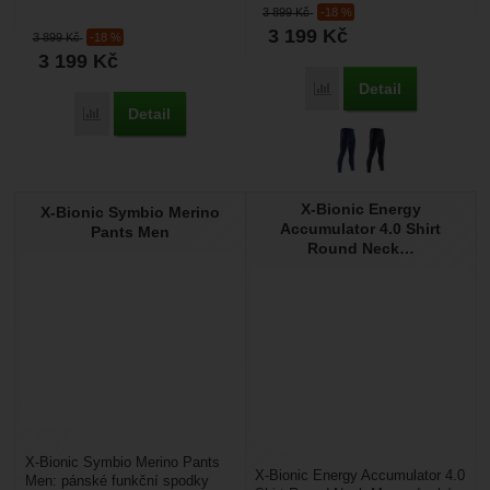
3 899
Kč
-18 %
Speciální materiál Xitanit®...
izolace Heatloop®...
3 199
Kč
3 899
Kč
-18 %
3 199
Kč
Detail
Přidat 'X-Bionic Heatloo
Detail
Přidat 'X-Bionic Radiactor 4.0 Pants Men' k porovnání
X-Bionic Energy
X-Bionic Symbio Merino
Accumulator 4.0 Shirt
Pants Men
Round Neck…
X-Bionic Symbio Merino Pants
X-Bionic Energy Accumulator 4.0
Men: pánské funkční spodky