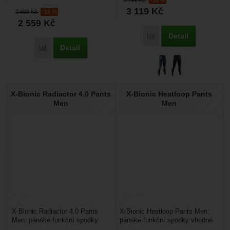
3 799
Kč
-18 %
vlna a...
Spodky jsou...
3 119
Kč
2 999
Kč
-15 %
2 559
Kč
Detail
Přidat 'X-Bionic Energy
Detail
Přidat 'X-Bionic Mightywool Pants Men' k porovnání
X-Bionic Radiactor 4.0 Pants
X-Bionic Heatloop Pants
Men
Men
X-Bionic Radiactor 4.0 Pants
X-Bionic Heatloop Pants Men:
Men: pánské funkční spodky
pánské funkční spodky vhodné
vhodné pro zimní sporty.
pro zimní sporty. Vrstvená