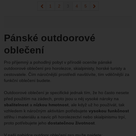
předchozí
1
2
3
4
5
následující
Pánské outdoorové
oblečení
Pro příjemný a pohodlný pobyt v přírodě oceníte pánské
outdoorové oblečení pro horolezce, skialpinisty, horské turisty a
cestovatele. Čím náročnější prostředí navštívíte, tím vděčnější za
funkční oblečení budete.
Outdoorové oblečení je specifické jednak tím, že ho často nesete
před použitím na zádech, proto jsou u něj vysoké nároky na
sbalitelnost
a
nízkou hmotnost
, ale když už ho používát, tak
vzhledem k náročným aktivitám potřebujete
vysokou funkčnost
střihu i materiálu a navíc při horolezectví nebo skialpinismu trpí,
proto potřebujete jeho
dostatečnou životnost
.
V naší nabídce outdoor oblečení pro muže najdete: