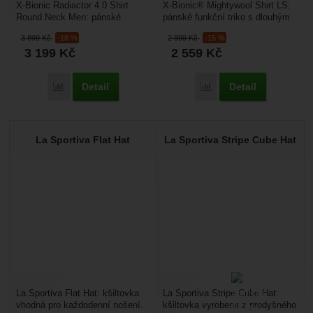
X-Bionic Radiactor 4.0 Shirt
X-Bionic® Mightywool Shirt LS:
Round Neck Men: pánské
pánské funkční triko s dlouhým
funkční triko s dlouhým rukávem
rukávem vhodné pro zimní
3 899
Kč
-18 %
2 999
Kč
-15 %
vhodné pro zimní...
sporty. Přírodní...
3 199
Kč
2 559
Kč
Detail
Detail
Přidat 'X-Bionic Radiactor 4.0 Shirt Round Neck Men' k poro
Přidat 'X-Bionic Mighty
La Sportiva Flat Hat
La Sportiva Stripe Cube Hat
La Sportiva Flat Hat: kšiltovka
La Sportiva Stripe Cube Hat:
vhodná pro každodenní nošení.
kšiltovka vyrobena z prodyšného