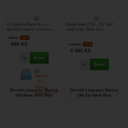
La Sportiva Racer Beanie:
Kama Svetr ČSR - MS 1947
sportovní čepice vyrobena z
malý znak: Retro dres
elastického, hřejivého a
československého hokejového
839
Kč
-18 %
prodyšného materiálu. hřejivá
týmu z MS 1947 s menším
688
Kč
rychleschnoucí prodyšná
znakem...
3 990
Kč
-15 %
elastická přiléhavý...
3 392
Kč
Detail
Přidat 'La Sportiva Racer Beanie' k porovnání
Detail
Přidat 'Kama Svetr ČSR 
Devold Lauparen Merino
Devold Lauparen Merino
190 Base Shirt Man
190 Zip Neck Man