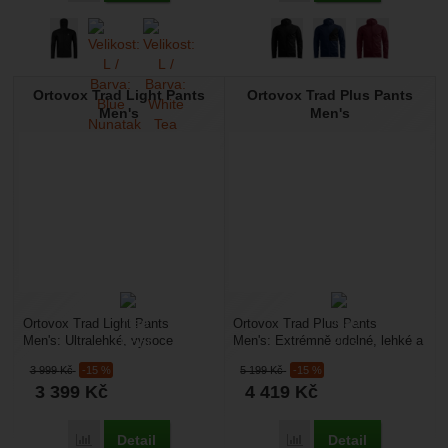
Ortovox Trad Light Pants
Ortovox Trad Plus Pants
Men's
Men's
Ortovox Trad Light Pants
Ortovox Trad Plus Pants
Men's: Ultralehké, vysoce
Men's: Extrémně odolné, lehké a
prodyšné a technické kalhoty
vysoce funkční kalhoty navržené
3 999
Kč
-15 %
5 199
Kč
-15 %
navržené pro rychlé alpské...
pro náročné alpinisty,...
3 399
Kč
4 419
Kč
Detail
Detail
Přidat 'Ortovox Trad Light Pants Men's' k porovnání
Přidat 'Ortovox Trad Plu