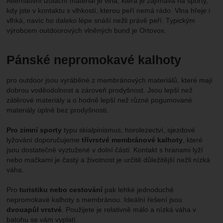
Alternativní izolační materiál je vlna, která je zajímavá na sporty,
kdy jste v kontaktu s vlhkostí, kterou peří nemá rádo. Vlna hřeje i
vlhká, navíc ho daleko lépe snáší nežli právě peří. Typickým
výrobcem outdoorových vlněných bund je Ortovox.
Pánské nepromokavé kalhoty
pro outdoor jsou vyráběné z membránových materiálů, které mají
dobrou voděodolnost a zároveň prodyšnost. Jsou lepší než
zátěrové materiály a o hodně lepší než různé pogumované
materiály úplně bez prodyšnosti.
Pro zimní sporty
typu skialpinismus, horolezectví, sjezdové
lyžování doporučujeme
třívrstvé membránové kalhoty
, které
jsou dostatečně vyztužené v dolní části. Kontakt s hranami lyží
nebo mačkami je častý a životnost je určitě důležitější nežli nízká
váha.
Pro
turistiku nebo cestování
pak lehké jednoduché
nepromokavé kalhoty s membránou. Ideální řešení jsou
dvouapůl vrstvé
. Použijete je relativně málo a nízká váha v
batohu se vám vyplatí.