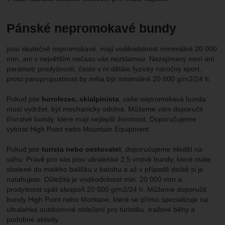
Pánské nepromokavé bundy
jsou skutečně nepromokavé, mají voděodolnost minimálně 20 000
mm, ani v největším nečasu vás nezklamou. Nezajímavý není ani
parametr prodyšnosti, často v ní děláte fyzicky náročný sport,
proto paropropustnost by měla být minimálně 20 000 g/m2/24 h.
Pokud jste
horolezec, skialpinista
, vaše nepromokavá bunda
musí vydržet, být mechanicky odolná. Můžeme vám doporučit
třívrstvé bundy, které mají nejlepší životnost. Doporučujeme
vybírat High Point nebo Mountain Equipment.
Pokud jste
turista nebo cestovatel
, doporučujeme hledět na
váhu. Právě pro vás jsou ultralehké 2,5 vrstvé bundy, které máte
sbalené do malého balíčku v batohu a až v případě deště si je
natahujete. Důležitá je voděodolnost min. 20 000 mm a
prodyšnost opět alespoň 20 000 g/m2/24 h. Můžeme doporučit
bundy High Point nebo Montane, které se přímo specializuje na
ultralehké outdoorové oblečení pro turistiku, trailové běhy a
podobné aktivity.