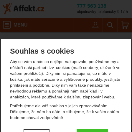
777 563 138
objednávky telefonicky 9-17 h.
Košík
MENU
Uživatel
Vyhledáván
Pánské outdoorové oblečení
Affekt.cz
Oblečení
Souhlas s cookies
Pánské outdoorové
Aby se vám u nás co nejlépe nakupovalo, používáme my a
oblečení
někteří naši partneři tzv. cookies (malé soubory, uložené ve
vašem prohlížeči). Díky nim si pamatujeme, co máte v
V naší nabídce pánského outdoorového oblečení si vyberte vše,
košíku, jak máte seřazené a vyfiltrované produkty, jestli jste
co potřebujete. Připravili jsme pro vás ucelenou nabídku, ze které
přihlášeni a podobně. Díky nim vám také nenabízíme
se oblečete od hlavy až k patě.
Jak oblečení vybírat? Na co se
nevhodnou reklamu a pomáhají nám například i v
zaměřit?
Vše se dozvíte v našem stručném průvodci.
analýzách, které používáme k dalšímu zlepšování webu.
Zobrazit více
Potřebujeme ale váš souhlas s jejich zpracováváním.
Děkujeme, že nám ho dáte, a slibujeme, že k vašim datům
budeme chovat zodpovědně.
PÁNSKÉ
PÁNSKÉ ZIMNÍ A
NEPROMOKAVÉ
PÉŘOVÉ BUNDY
BUNDY
Nastavení souhlasů s kategoriemi