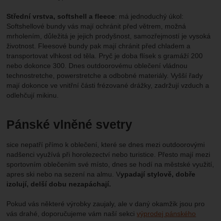
Střední vrstva, softshell a fleece
: má jednoduchý úkol:
Softshellové bundy vás mají ochránit před větrem, možná
mrholením, důležitá je jejich prodyšnost, samozřejmostí je vysoká
životnost. Fleesové bundy pak mají chránit před chladem a
transportovat vlhkost od těla. Pryč je doba flísek s gramáží 200
nebo dokonce 300. Dnes outdoorovému oblečení vládnou
technostretche, powerstretche a odbobné materiály. Vyšší řady
mají dokonce ve vnitřní části frézované drážky, zadržují vzduch a
odlehčují mikinu.
Pánské vlněné svetry
sice nepatří přímo k oblečení, které se dnes mezi outdoorovými
nadšenci využívá při horolezectví nebo turistice. Přesto mají mezi
sportovním oblečením své místo, dnes se hodí na městské využití,
apres ski nebo na sezení na almu. V
ypadají stylově, dobře
izolují, delší dobu nezapáchají.
Pokud vás některé výrobky zaujaly, ale v daný okamžik jsou pro
vás drahé, doporučujeme vám naší sekci
výprodej pánského