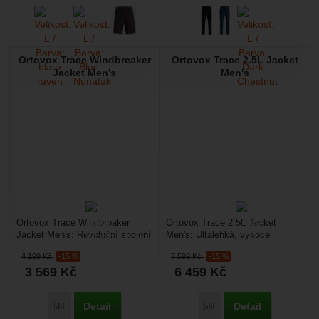
Ortovox Trace Windbreaker
Ortovox Trace 2.5L Jacket
Jacket Men's
Men's
Ortovox Trace Windbreaker
Ortovox Trace 2.5L Jacket
Jacket Men's: Revoluční spojení
Men's: Ultalehká, vysoce
přírodního komfortu a technické
sbalitelná a technicky precizní
4 199
Kč
-15 %
7 599
Kč
-15 %
ochrany. Ortovox...
2,5vrstvá bunda pro...
3 569
Kč
6 459
Kč
Detail
Detail
Přidat 'Ortovox Trace Windbreaker Jacket Men's' k porovnání
Přidat 'Ortovox Trace 2.