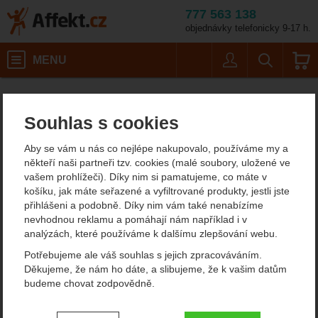
777 563 138
objednávky telefonicky 9-17 h.
Košík
MENU
Uživatel
Vyhledáván
Outdoorové oblečení pánské Petzl
Affekt.cz
Oblečení
Souhlas s cookies
Outdoorové oblečení
Aby se vám u nás co nejlépe nakupovalo, používáme my a
pánské Petzl
někteří naši partneři tzv. cookies (malé soubory, uložené ve
vašem prohlížeči). Díky nim si pamatujeme, co máte v
košíku, jak máte seřazené a vyfiltrované produkty, jestli jste
Od
Podle
přihlášeni a podobně. Díky nim vám také nenabízíme
Nejzajímavější
Nejlevnější
Nejdražší
nejprodávanějších
dostupnosti
nevhodnou reklamu a pomáhají nám například i v
analýzách, které používáme k dalšímu zlepšování webu.
Produkty
Potřebujeme ale váš souhlas s jejich zpracováváním.
Petzl Balaclava
Děkujeme, že nám ho dáte, a slibujeme, že k vašim datům
budeme chovat zodpovědně.
Nastavení souhlasů s kategoriemi