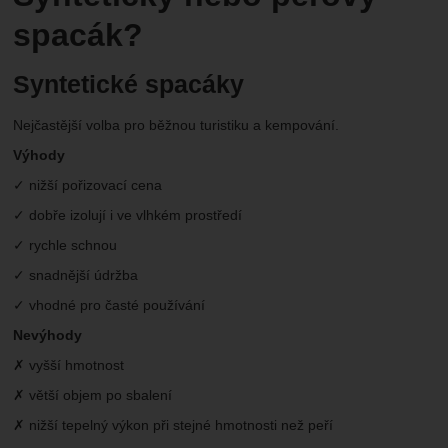
spacák?
Syntetické spacáky
Nejčastější volba pro běžnou turistiku a kempování.
Výhody
✓ nižší pořizovací cena
✓ dobře izolují i ve vlhkém prostředí
✓ rychle schnou
✓ snadnější údržba
✓ vhodné pro časté používání
Nevýhody
✗ vyšší hmotnost
✗ větší objem po sbalení
✗ nižší tepelný výkon při stejné hmotnosti než peří