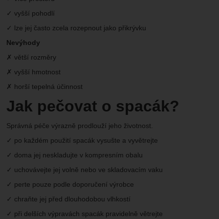
✓ vyšší pohodlí
✓ lze jej často zcela rozepnout jako přikrývku
Nevýhody
✗ větší rozměry
✗ vyšší hmotnost
✗ horší tepelná účinnost
Jak pečovat o spacák?
Správná péče výrazně prodlouží jeho životnost.
✓ po každém použití spacák vysušte a vyvětrejte
✓ doma jej neskladujte v kompresním obalu
✓ uchovávejte jej volně nebo ve skladovacím vaku
✓ perte pouze podle doporučení výrobce
✓ chraňte jej před dlouhodobou vlhkostí
✓ při delších výpravách spacák pravidelně větrejte