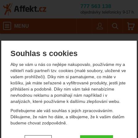
777 563 138
objednávky telefonicky 9-17 h.
Košík
MENU
Uživatel
Vyhledáván
Spacáky, spací pytle, žďáráky Pinguin
Affekt.cz
Kempování
Souhlas s cookies
Spacáky Pinguin
Aby se vám u nás co nejlépe nakupovalo, používáme my a
Pokud hledáte spacáky poskytující maximální komfort za
někteří naši partneři tzv. cookies (malé soubory, uložené ve
rozumnou cenu, značka Pinguin by Vás mohla zaujmout. Na trhu
vašem prohlížeči). Díky nim si pamatujeme, co máte v
je dostupná přes třicet let a jedná se o produkty českého původu.
košíku, jak máte seřazené a vyfiltrované produkty, jestli jste
přihlášeni a podobně. Díky nim vám také nenabízíme
Zobrazit více
nevhodnou reklamu a pomáhají nám například i v
analýzách, které používáme k dalšímu zlepšování webu.
Filtrování podle parametrů
Potřebujeme ale váš souhlas s jejich zpracováváním.
Děkujeme, že nám ho dáte, a slibujeme, že k vašim datům
CENA (KČ)
KOMFORT (°C)
budeme chovat zodpovědně.
Od
Podle
Nejzajímavější
Nejlevnější
Nejdražší
-10
1
3
nejprodávanějších
3
dostupnosti
Nastavení souhlasů s kategoriemi