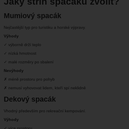
Jaký střih spacáku zvolit?
Mumiový spacák
Nejčastější typ pro turistiku a horské výpravy.
Výhody
✓ výborně drží teplo
✓ nízká hmotnost
✓ malé rozměry po sbalení
Nevýhody
✗ méně prostoru pro pohyb
✗ nemusí vyhovovat lidem, kteří spí neklidně
Dekový spacák
Vhodný především pro rekreační kempování.
Výhody
✓ více prostoru