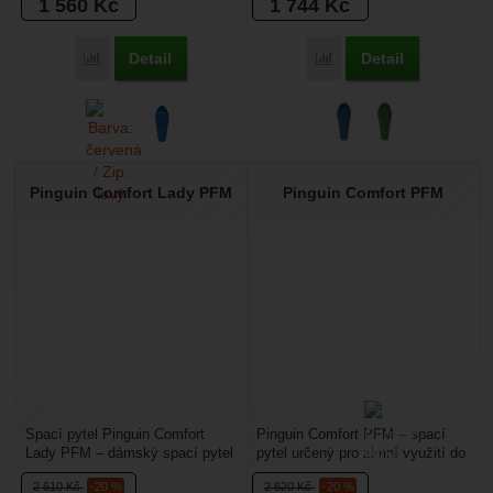
1 560
Kč
1 744
Kč
Detail
Detail
Přidat 'Pinguin Savana Lady PFM' k porovnání
Přidat 'Pinguin Mistral 
Pinguin Comfort Lady PFM
Pinguin Comfort PFM
Spací pytel Pinguin Comfort
Pinguin Comfort PFM – spací
Lady PFM – dámský spací pytel
pytel určený pro zimní využití do
pro postavy do 175 cm je určený
-7°C. Je anatomicky tvarovaný.
2 610
Kč
-20 %
2 620
Kč
-20 %
pro zimní využití....
Zajistí...