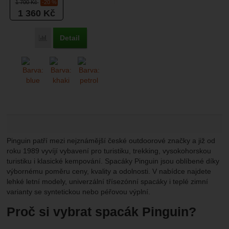
1 700
Kč
-20 %
žádně chatě, ať...
1 360
Kč
Detail
Přidat 'Pinguin Travel PFM' k porovnání
Pinguin patří mezi nejznámější české outdoorové značky a již od
roku 1989 vyvíjí vybavení pro turistiku, trekking, vysokohorskou
turistiku i klasické kempování. Spacáky Pinguin jsou oblíbené díky
výbornému poměru ceny, kvality a odolnosti. V nabídce najdete
lehké letní modely, univerzální třísezónní spacáky i teplé zimní
varianty se syntetickou nebo péřovou výplní.
Proč si vybrat spacák Pinguin?