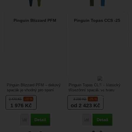
Pinguin Blizzard PFM
Pinguin Topas CCS -25
Pinguin Blizzard PFM – dekový
Pinguin Topas CCS – klasický
spacák je vhodný pro spaní
třísezónní spacák ve tvaru
v chladném počasí, hodí se tedy
mumie s dlouhým zipem.
2 470
Kč
-20 %
3 230
Kč
-25 %
i pro jaro a...
Spacák Pinguin Topas
1 976
Kč
od 2 423
Kč
doporučujeme...
Detail
Detail
Přidat 'Pinguin Blizzard PFM' k porovnání
Přidat 'Pinguin Topas CC