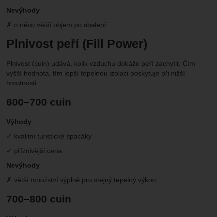
Nevýhody
✗ o něco větší objem po sbalení
Plnivost peří (Fill Power)
Plnivost (cuin) udává, kolik vzduchu dokáže peří zachytit. Čím
vyšší hodnota, tím lepší tepelnou izolaci poskytuje při nižší
hmotnosti.
600–700 cuin
Výhody
✓ kvalitní turistické spacáky
✓ příznivější cena
Nevýhody
✗ větší množství výplně pro stejný tepelný výkon
700–800 cuin