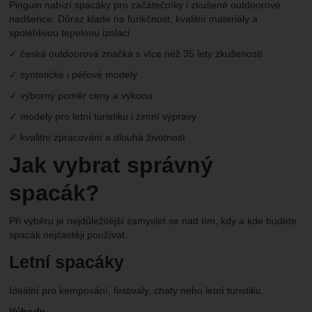
Pinguin nabízí spacáky pro začátečníky i zkušené outdoorové
nadšence. Důraz klade na funkčnost, kvalitní materiály a
spolehlivou tepelnou izolaci.
✓ česká outdoorová značka s více než 35 lety zkušeností
✓ syntetické i péřové modely
✓ výborný poměr ceny a výkonu
✓ modely pro letní turistiku i zimní výpravy
✓ kvalitní zpracování a dlouhá životnost
Jak vybrat správný
spacák?
Při výběru je nejdůležitější zamyslet se nad tím, kdy a kde budete
spacák nejčastěji používat.
Letní spacáky
Ideální pro kempování, festivaly, chaty nebo letní turistiku.
Výhody