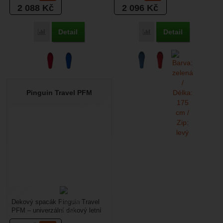
2 088
Kč
2 096
Kč
Detail
Detail
Přidat 'Pinguin Comfort Lady PFM' k porovnání
Přidat 'Pinguin Comfort
Pinguin Travel PFM
Dekový spacák Pinguin Travel
PFM – univerzální dekový letní
spacák by neměl chybět na