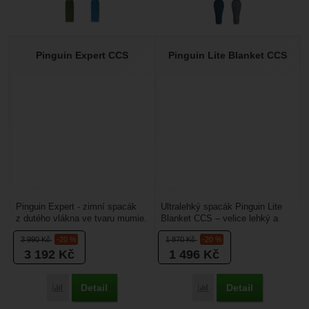
Pinguin Expert CCS
Pinguin Lite Blanket CCS
Pinguin Expert - zimní spacák
Ultralehký spacák Pinguin Lite
z dutého vlákna ve tvaru mumie.
Blanket CCS – velice lehký a
Protože nejdříve začnou ve
skladný letní spacák. Ideální
3 990
Kč
-20 %
1 870
Kč
-20 %
spacáku prochládat...
volba na kolo...
3 192
Kč
1 496
Kč
Detail
Detail
Přidat 'Pinguin Expert CCS' k porovnání
Přidat 'Pinguin Lite Bla