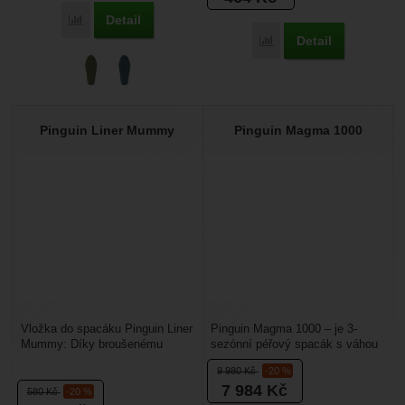
Detail
Přidat 'Pinguin Tramp PFM' k porovnání
Detail
Přidat 'Pinguin Liner Bla
Pinguin Liner Mummy
Pinguin Magma 1000
Vložka do spacáku Pinguin Liner
Pinguin Magma 1000 – je 3-
Mummy: Díky broušenému
sezónní péřový spacák s váhou
polyesteru je vložka velice
pouhých 1,512 g a komfortem
9 980
Kč
-20 %
příjemná na dotek...
nad bodem mrazu....
7 984
Kč
580
Kč
-20 %