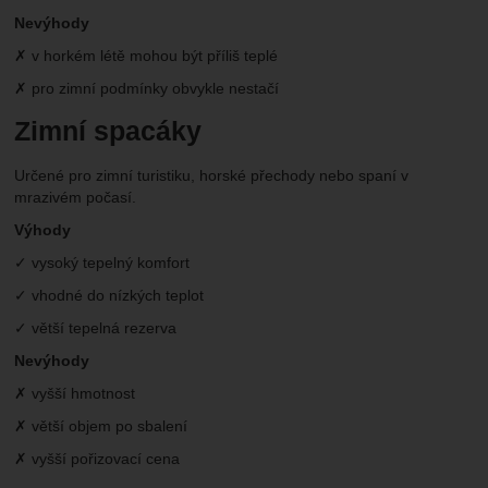
Nevýhody
✗ v horkém létě mohou být příliš teplé
✗ pro zimní podmínky obvykle nestačí
Zimní spacáky
Určené pro zimní turistiku, horské přechody nebo spaní v
mrazivém počasí.
Výhody
✓ vysoký tepelný komfort
✓ vhodné do nízkých teplot
✓ větší tepelná rezerva
Nevýhody
✗ vyšší hmotnost
✗ větší objem po sbalení
✗ vyšší pořizovací cena