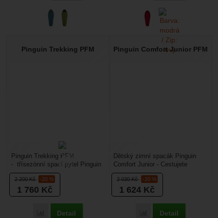
Pinguin Trekking PFM
Pinguin Comfort Junior PFM
Pinguin Trekking PFM
Dětský zimní spacák Pinguin
- třísezónní spací pytel Pinguin
Comfort Junior - Cestujete
Trekking je lehký a současně
s dětmi po celý rok? Nabízíme
2 200
Kč
-20 %
2 030
Kč
-20 %
extrémně teplý, navržený...
vám model pro malého...
1 760
Kč
1 624
Kč
Detail
Detail
Přidat 'Pinguin Trekking PFM' k porovnání
Přidat 'Pinguin Comfort 