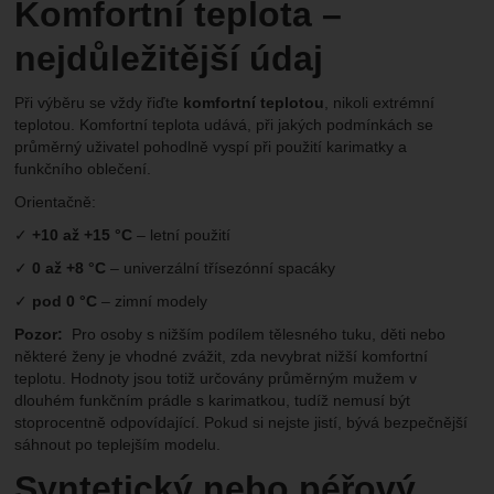
Komfortní teplota –
nejdůležitější údaj
Při výběru se vždy řiďte
komfortní teplotou
, nikoli extrémní
teplotou. Komfortní teplota udává, při jakých podmínkách se
průměrný uživatel pohodlně vyspí při použití karimatky a
funkčního oblečení.
Orientačně:
✓
+10 až +15 °C
– letní použití
✓
0 až +8 °C
– univerzální třísezónní spacáky
✓
pod 0 °C
– zimní modely
Pozor:
Pro osoby s nižším podílem tělesného tuku, děti nebo
některé ženy je vhodné zvážit, zda nevybrat nižší komfortní
teplotu. Hodnoty jsou totiž určovány průměrným mužem v
dlouhém funkčním prádle s karimatkou, tudíž nemusí být
stoprocentně odpovídající. Pokud si nejste jistí, bývá bezpečnější
sáhnout po teplejším modelu.
Syntetický nebo péřový