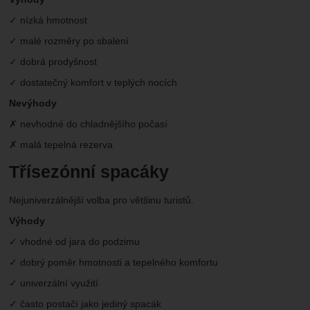
✓ nízká hmotnost
✓ malé rozměry po sbalení
✓ dobrá prodyšnost
✓ dostatečný komfort v teplých nocích
Nevýhody
✗ nevhodné do chladnějšího počasí
✗ malá tepelná rezerva
Třísezónní spacáky
Nejuniverzálnější volba pro většinu turistů.
Výhody
✓ vhodné od jara do podzimu
✓ dobrý poměr hmotnosti a tepelného komfortu
✓ univerzální využití
✓ často postačí jako jediný spacák