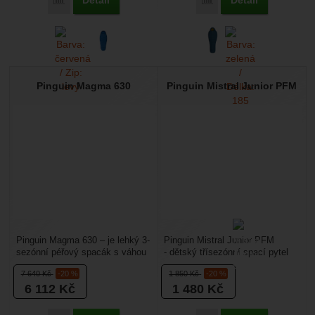
Detail
Detail
Přidat 'Pinguin Savana Junior PFM' k porovnání
Přidat 'Pinguin Spirit' k
Pinguin Magma 630
Pinguin Mistral Junior PFM
Pinguin Magma 630 – je lehký 3-
Pinguin Mistral Junior PFM
sezónní péřový spacák s váhou
- dětský třísezónní spací pytel
pouhých 1,097 g a komfortem
určený pro postavy do 150 cm
7 640
Kč
-20 %
1 850
Kč
-20 %
nad bodem mrazu....
vhodný na období...
6 112
Kč
1 480
Kč