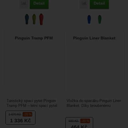
Detail
Detail
Přidat 'Pinguin Magma 630' k porovnání
Přidat 'Pinguin Mistral 
Pinguin Tramp PFM
Pinguin Liner Blanket
Turistický spací pytel Pinguin
Vložka do spacáku Pinguin Liner
Tramp PFM – letní spací pytel
Blanket: Díky broušenému
ve tvaru mumie je ideální do
polyesteru je vložka velice
1 670
Kč
-20 %
chladnějšího...
příjemná na dotek...
1 336
Kč
580
Kč
-20 %
464
Kč