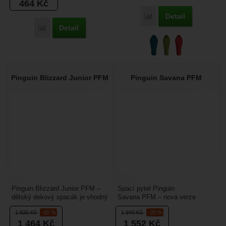
464
Kč
Detail
Přidat 'Pinguin Magma 1
Detail
Přidat 'Pinguin Liner Mummy' k porovnání
Pinguin Blizzard Junior PFM
Pinguin Savana PFM
Pinguin Blizzard Junior PFM –
Spací pytel Pinguin
dětský dekový spacák je vhodný
Savana PFM – nová verze
pro spaní v chladném počasí,
letního spacího pytle Savana s
1 830
Kč
-20 %
1 940
Kč
-20 %
hodí se tedy...
náplní z dutých
1 464
Kč
1 552
Kč
vláken ThermicFibre...