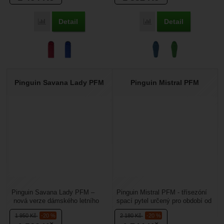
Detail
Detail
Přidat 'Pinguin Blizzard Junior PFM' k porovnání
Přidat 'Pinguin Savana 
Pinguin Savana Lady PFM
Pinguin Mistral PFM
Pinguin Savana Lady PFM –
Pinguin Mistral PFM - třísezóní
nová verze dámského letního
spací pytel určený pro období od
spacího pytle Savana s náplní z
jara do podzimu. Patří do stejné
1 950
Kč
-20 %
2 180
Kč
-20 %
dutých vláken ThermicFibre...
skupiny...