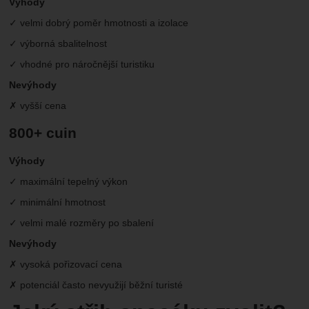
Výhody
✓ velmi dobrý poměr hmotnosti a izolace
✓ výborná sbalitelnost
✓ vhodné pro náročnější turistiku
Nevýhody
✗ vyšší cena
800+ cuin
Výhody
✓ maximální tepelný výkon
✓ minimální hmotnost
✓ velmi malé rozměry po sbalení
Nevýhody
✗ vysoká pořizovací cena
✗ potenciál často nevyužijí běžní turisté