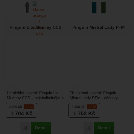
Pinguin Lite Mummy CCS
Pinguin Mistral Lady PFM
Ultralehký spacák Pinguin Lite
Třísezónní spacák Pinguin
Mummy CCS – nejsbalitelnějsí a
Mistral Lady PFM - dámský
zároveň nejlehčí spacák z
spací pytel určený pro období od
2 130
Kč
-20 %
2 190
Kč
-20 %
nabídky výrobce...
jara do podzimu....
1 704
Kč
1 752
Kč
Detail
Detail
Přidat 'Pinguin Lite Mummy CCS' k porovnání
Přidat 'Pinguin Mistral 