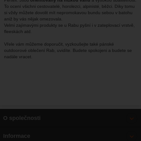
Pertex. Jsou
orientovány na nízkou váhu
a vysokou sbalitelnost.
To ocení všichni cestovatelé, horolezci, alpinisté, běžci. Díky tomu
si vždy můžete dovolit mít nepromokavou bundu sebou v batohu
aniž by vás nějak omezovala.
Velmi zajímavými produkty se u Rabu pyšní i v zateplovací vrstvě,
fleeskách atd.
Vřele vám můžeme doporučit, vyzkoušejte také pánské
outdoorové oblečení Rab, uvidíte. Budete spokojeni a budete se
nadále vracet.
O společnosti
Bonusy
Informace
O nás