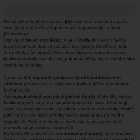
Marketingové
-
abychom vás neobtěžovali nevhodnou
Marketingové
návštěv a zdroje návštěv našich internetových stránek.
.
reklamou
Data získaná pomocí těchto cookies zpracováváme
Povoleno
souhrnně a anonymně, takže nejsme schopni identifikovat
Pokud jste v outdooru fanatici, jistě vám není neznámá značka
konkrétní uživatele našeho webu.
Rab. Ale pro ty, kteří se teprve snaží zorientovat ji s radostí
Zobrazit
představíme.
Marketingové cookies používáme my nebo naši partneři,
Vznikla počátkem osmdesátých let v Sheffieldu v Anglii. Tehdy
abychom vám mohli zobrazit vhodné obsahy nebo reklamy
lezecké centrum, kde se setkávali lezci jako je Ben Moon nebo
jak na našich stránkách, tak na stránkách třetích stran.
Jerry Moffat. Ale protože Rab od počátku orientoval na vysoce
kvalitní materiály, spolehlivost, pohodlné střihy, tak se začal zvolna
rozšiřovat do světa.
A dnes patří k
naprosté špičce ve výrobě outdoorového
oblečení
pro horolezce, skialpinisty, trailové běžce a podobnou
komunitu lidí.
Asi
nejzajímavější jsou jejich péřové bundy
, které díky vysoce
kvalitnímu peří, které má hydofobní úpravu Nikwax. Proto mají
velmi zajímavé vlastnosti i ve vlhkém prostředí, dosavadní slabině
peří. I proto jsou jejich výrobky častou zastoupeny na mnoha
expedicích. Ale tím to nekončí. Velmi zajímavé jsou i svrchní
materiál, střihy a vůbec zpracování.
Další důležitou oblastí jsou
nepromokavé bundy
, které používají