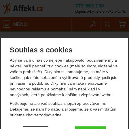
777 563 138
objednávky telefonicky 9-17 h.
Košík
MENU
Uživatel
Vyhledáván
Outdoorové oblečení pánské Rab
Affekt.cz
Oblečení
Souhlas s cookies
Outdoorové oblečení Rab
Aby se vám u nás co nejlépe nakupovalo, používáme my a
někteří naši partneři tzv. cookies (malé soubory, uložené ve
Filtrování podle parametrů
vašem prohlížeči). Díky nim si pamatujeme, co máte v
košíku, jak máte seřazené a vyfiltrované produkty, jestli jste
přihlášeni a podobně. Díky nim vám také nenabízíme
EXTRA
Od
Podle
nevhodnou reklamu a pomáhají nám například i v
Nejzajímavější
Nejlevnější
Nejdražší
Ultralight
nejprodávanějších
dostupnosti
analýzách, které používáme k dalšímu zlepšování webu.
Potřebujeme ale váš souhlas s jejich zpracováváním.
Produkty
Děkujeme, že nám ho dáte, a slibujeme, že k vašim datům
Rab Kinetic 2.0 Jacket
budeme chovat zodpovědně.
Nastavení souhlasů s kategoriemi