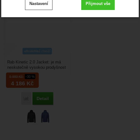
Nastavení
Přijmout vše
cookies
.
Technické
-
bez těchto cookies náš web nebude fungovat
Technické
VŽDY AKTIVNÍ
Zobrazit
Technické cookies umožňují váš průchod nákupním
košíkem, porovnávání produktů a další nezbytné funkce.
ultralehké zboží
Preferenční a rozšířené funkce
-
abyste nemuseli vše
Preferenční a rozšířené funkce
nastavovat znovu a abyste se s námi mohli spojit např.
Rab Kinetic 2.0 Jacket: je má
.
pomocí chatu
neskutečně vysokou prodyšnost
Povoleno
(35 000 g/m2/24 hodin), ale
5 980
Kč
-30 %
současně s tím...
4 186
Kč
Zobrazit
Díky těmto cookies vám práci s naším webem dokážeme
ještě zpříjemnit. Dokážeme si zapamatovat vaše nastavení,
Detail
Přidat 'Rab Kinetic 2.0 Jacket' k porovnání
Analytické
-
abychom věděli, jak se na webu chováte, a
Analytické
mohou vám pomoci s vyplňováním formulářů, umožní nám
.
mohli náš web dále zlepšovat
zobrazit služby jako je chat a podobně.
Povoleno
Zobrazit
Tyto cookies nám umožňují měření výkonu našeho webu i
našich reklamních kampaní. Jejich pomocí určujeme počet