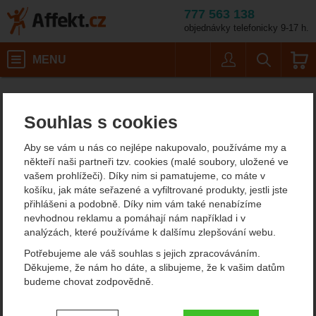
777 563 138
objednávky telefonicky 9-17 h.
Košík
MENU
Uživatel
Vyhledáván
Odsedky, šité smyčky Si
Affekt.cz
Vybavení
Horolezecké vybavení
Souhlas s cookies
Singing Rock šité a
Aby se vám u nás co nejlépe nakupovalo, používáme my a
odsedávací smyčky
někteří naši partneři tzv. cookies (malé soubory, uložené ve
vašem prohlížeči). Díky nim si pamatujeme, co máte v
V lezení a zejména tom tradičním budete vždy potřebovat šité
košíku, jak máte seřazené a vyfiltrované produkty, jestli jste
smyčky. V tradičních oblastech jako je Vysočina, Rabštejn.... se
přihlášeni a podobně. Díky nim vám také nenabízíme
vždy hodí prodloužit jištění pokud je mimo linii nebo kruh je
nevhodnou reklamu a pomáhají nám například i v
umístěn pod převisem. Stejně se využijí i při lezení v horách.
analýzách, které používáme k dalšímu zlepšování webu.
Zobrazit více
Potřebujeme ale váš souhlas s jejich zpracováváním.
Děkujeme, že nám ho dáte, a slibujeme, že k vašim datům
budeme chovat zodpovědně.
Filtrování podle parametrů
Nastavení souhlasů s kategoriemi
CENA (KČ)