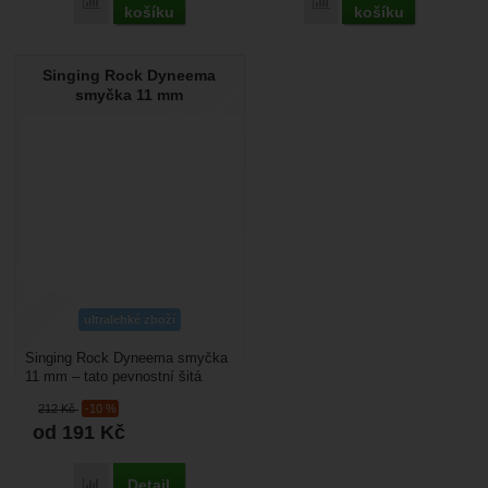
Přidat 'Singing Rock Jacob Dyneema' k porovnání
Přidat 'Singing Rock Sa
košíku
košíku
Singing Rock Dyneema
smyčka 11 mm
ultralehké zboží
Singing Rock Dyneema smyčka
11 mm – tato pevnostní šitá
smyčka se hodí na prodloužení
212
Kč
-10 %
jištění, při jištění...
od 191
Kč
Detail
Přidat 'Singing Rock Dyneema smyčka 11 mm' k porovnání