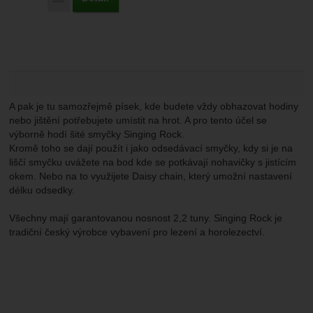
A pak je tu samozřejmě písek, kde budete vždy obhazovat hodiny
nebo jištění potřebujete umístit na hrot. A pro tento účel se
výborně hodí šité smyčky Singing Rock.
Kromě toho se dají použít i jako odsedávací smyčky, kdy si je na
liščí smyčku uvážete na bod kde se potkávají nohavičky s jistícím
okem. Nebo na to využijete Daisy chain, který umožní nastavení
délku odsedky.
Všechny mají garantovanou nosnost 2,2 tuny. Singing Rock je
tradiční český výrobce vybavení pro lezení a horolezectví.