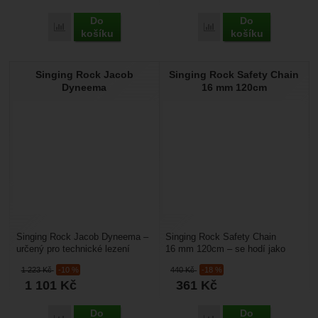
Do
Do
Přidat 'Singing Rock Loop Chain' k porovnání
Přidat 'Singing Rock Jac
košíku
košíku
Singing Rock Jacob
Singing Rock Safety Chain
Dyneema
16 mm 120cm
Singing Rock Jacob Dyneema –
Singing Rock Safety Chain
určený pro technické lezení
16 mm 120cm – se hodí jako
i výškové práce. Hodí se na
odsedka, kdy má výhodu v tom,
1 223
Kč
-10 %
440
Kč
-18 %
hákovačky, technické...
že si snadno vyrobíte...
1 101
Kč
361
Kč
Do
Do