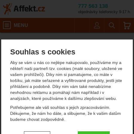
777 563 138
objednávky telefonicky 9-17 h.
Košík
MENU
Uživatel
Vyhledáván
Dámské spo
Affekt.cz
Obuv
Dámská outdoorová obuv, trekové boty
Souhlas s cookies
Dámské sportovní sandále
Aby se vám u nás co nejlépe nakupovalo, používáme my a
Source
někteří naši partneři tzv. cookies (malé soubory, uložené ve
vašem prohlížeči). Díky nim si pamatujeme, co máte v
košíku, jak máte seřazené a vyfiltrované produkty, jestli jste
Od
Podle
přihlášeni a podobně. Díky nim vám také nenabízíme
Nejzajímavější
Nejlevnější
Nejdražší
nejprodávanějších
dostupnosti
nevhodnou reklamu a pomáhají nám například i v
analýzách, které používáme k dalšímu zlepšování webu.
Produkty
Potřebujeme ale váš souhlas s jejich zpracováváním.
Source Sahara Women
Source Classic Woman
Děkujeme, že nám ho dáte, a slibujeme, že k vašim datům
budeme chovat zodpovědně.
Nastavení souhlasů s kategoriemi