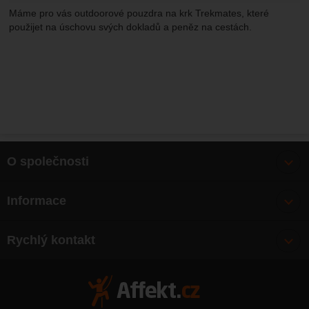
Máme pro vás outdoorové pouzdra na krk Trekmates, které
použijet na úschovu svých dokladů a peněz na cestách.
O společnosti
Bonusy
Informace
O nás
Doprava
Články
Rychlý kontakt
Výměna, vrácení zboží
Mapa webu
Obchodní podmínky
Zásady ochrany osobních údajů