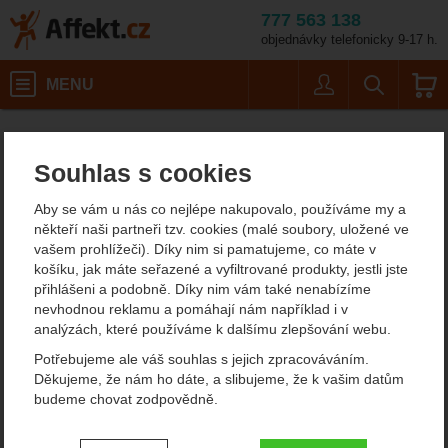
777 563 138
objednávky telefonicky 9-17 h.
Košík
MENU
Uživatel
Vyhledáván
Outdoorové batohy TrekMates
Affekt.cz
Souhlas s cookies
Trekmates - outdoorová
Aby se vám u nás co nejlépe nakupovalo, používáme my a
pouzdra na doklady
někteří naši partneři tzv. cookies (malé soubory, uložené ve
vašem prohlížeči). Díky nim si pamatujeme, co máte v
košíku, jak máte seřazené a vyfiltrované produkty, jestli jste
Filtrování podle parametrů
přihlášeni a podobně. Díky nim vám také nenabízíme
nevhodnou reklamu a pomáhají nám například i v
CENA (KČ)
analýzách, které používáme k dalšímu zlepšování webu.
OBJEM (L)
Od
Podle
Nejzajímavější
Nejlevnější
Nejdražší
Potřebujeme ale váš souhlas s jejich zpracováváním.
22
1
8
nejprodávanějších
1
dostupnosti
Děkujeme, že nám ho dáte, a slibujeme, že k vašim datům
-
Kč
budeme chovat zodpovědně.
Produkty
TrekMates Obal na batoh
Trekmates Dry Map Case
Nastavení souhlasů s kategoriemi
nepromokavý černý