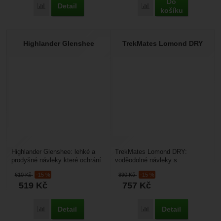
Do
Detail
Přidat 'Trekmates Torridon Dry' k porovnání
Přidat 'TrekMates Náhra
košíku
Highlander Glenshee
TrekMates Lomond DRY
Highlander Glenshee: lehké a
TrekMates Lomond DRY:
prodyšné návleky které ochrání
voděodolné návleky s
vaše boty i kalhoty před vodou,
membránou DRY (prodyšná
610
Kč
-15 %
890
Kč
-15 %
sněhem i...
membrána od firmy Hipora, která
519
Kč
757
Kč
vyniká...
Detail
Detail
Přidat 'Highlander Glenshee' k porovnání
Přidat 'TrekMates Lomo