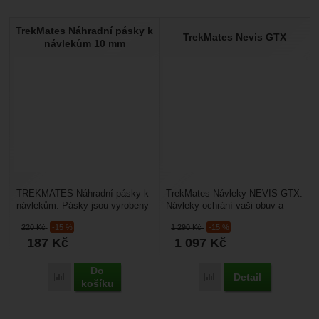
TrekMates Náhradní pásky k
TrekMates Nevis GTX
návlekům 10 mm
TREKMATES Náhradní pásky k
TrekMates Návleky NEVIS GTX:
návlekům: Pásky jsou vyrobeny
Návleky ochrání vaši obuv a
z velice pevného materiálu. Jsou
nohavice před nepřízní počasí.
220
Kč
-15 %
1 290
Kč
-15 %
vhodné pro...
Odolají dešti,...
187
Kč
1 097
Kč
Do
Detail
Přidat 'TrekMates Náhradní pásky k návlekům 10 mm' k poro
Přidat 'TrekMates Nevis
košíku