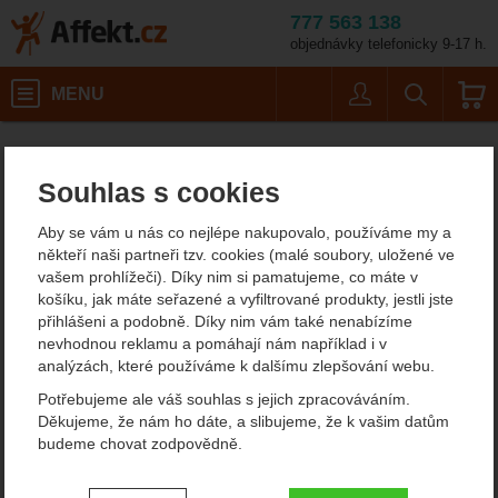
777 563 138
objednávky telefonicky 9-17 h.
Košík
MENU
Uživatel
Vyhledáván
Outdoorová obuv, nepromokavé boty TrekMates
Affekt.cz
Souhlas s cookies
Trekmates - nepromokavé
Aby se vám u nás co nejlépe nakupovalo, používáme my a
návleky
někteří naši partneři tzv. cookies (malé soubory, uložené ve
vašem prohlížeči). Díky nim si pamatujeme, co máte v
Pokud hledáte kvalitní návleky na trekovou obuv, můžeme vám
košíku, jak máte seřazené a vyfiltrované produkty, jestli jste
doporučit goretexové návleky Trekmates. Firma Gore neposkytuje
přihlášeni a podobně. Díky nim vám také nenabízíme
svůj materiál každému výrobci, ale pouze prověřeným firmám,
nevhodnou reklamu a pomáhají nám například i v
které zaručí splnění jejich požadavků. Díky tomu se můžete
analýzách, které používáme k dalšímu zlepšování webu.
spolehnout u goretexu na vysoký standard.
Potřebujeme ale váš souhlas s jejich zpracováváním.
Zobrazit více
Děkujeme, že nám ho dáte, a slibujeme, že k vašim datům
budeme chovat zodpovědně.
Filtrování podle parametrů
Nastavení souhlasů s kategoriemi