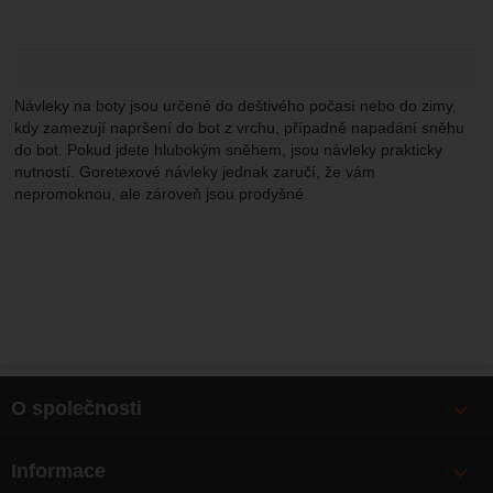
Návleky na boty jsou určené do deštivého počasí nebo do zimy,
kdy zamezují napršení do bot z vrchu, případně napadání sněhu
do bot. Pokud jdete hlubokým sněhem, jsou návleky prakticky
nutností. Goretexové návleky jednak zaručí, že vám
nepromoknou, ale zároveň jsou prodyšné.
O společnosti
Bonusy
Informace
O nás