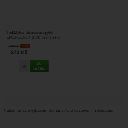
TrekMates Bivakovací pytel
EMERGENCY BIVI: Jedná se o
lehký, pohotovostí bivakovací
320
Kč
-15 %
pytel, který vám ...
272
Kč
Do
Přidat 'TrekMates Bivakovací pytel Emergency Bivi' k porovn
košíku
Nabízíme vám vybavení pro turistiku a cestování Trekmates.