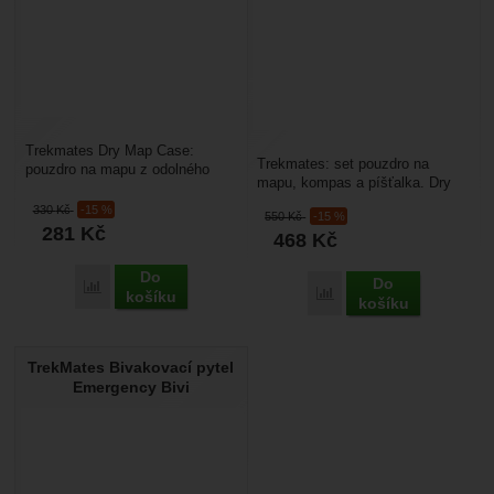
Trekmates Dry Map Case:
Trekmates: set pouzdro na
pouzdro na mapu z odolného
mapu, kompas a píšťalka. Dry
plastu, které ochrání mapu před
Map Case pouzdro odolné proti
zašpiněním či promočením....
330
Kč
-15 %
550
Kč
-15 %
povětrnostním vlivům,...
281
Kč
468
Kč
Do
Do
Přidat 'Trekmates Dry Map Case' k porovnání
Přidat 'Trekmates Pouzdr
košíku
košíku
TrekMates Bivakovací pytel
Emergency Bivi