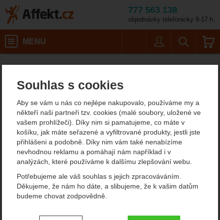
777 563 138
objednávky telefonicky 9-17 h.
Košík
MENU
Uživatel
Vyhledáván
Outdoorové a sportovní vybavení TrekMates
Affekt.cz
Souhlas s cookies
Trekmates vybavení pro
Aby se vám u nás co nejlépe nakupovalo, používáme my a
turistiku a cestování
někteří naši partneři tzv. cookies (malé soubory, uložené ve
vašem prohlížeči). Díky nim si pamatujeme, co máte v
košíku, jak máte seřazené a vyfiltrované produkty, jestli jste
Filtrování podle parametrů
přihlášeni a podobně. Díky nim vám také nenabízíme
nevhodnou reklamu a pomáhají nám například i v
CENA (KČ)
analýzách, které používáme k dalšímu zlepšování webu.
Od
Podle
Nejzajímavější
Nejlevnější
Nejdražší
Potřebujeme ale váš souhlas s jejich zpracováváním.
nejprodávanějších
dostupnosti
Děkujeme, že nám ho dáte, a slibujeme, že k vašim datům
-
Kč
budeme chovat zodpovědně.
Produkty
Trekmates Adventure
VÁHA (G)
Trekmates Explorer kompas
Nastavení souhlasů s kategoriemi
kompas