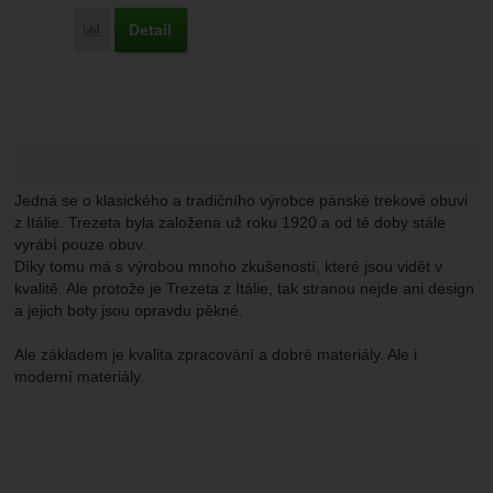
Marketingové
-
abychom vás neobtěžovali nevhodnou
Marketingové
návštěv a zdroje návštěv našich internetových stránek.
.
reklamou
Detail
Přidat 'Trezeta Argo Wp' k porovnání
Data získaná pomocí těchto cookies zpracováváme
Povoleno
souhrnně a anonymně, takže nejsme schopni identifikovat
konkrétní uživatele našeho webu.
Zobrazit
Marketingové cookies používáme my nebo naši partneři,
abychom vám mohli zobrazit vhodné obsahy nebo reklamy
jak na našich stránkách, tak na stránkách třetích stran.
Jedná se o klasického a tradičního výrobce pánské trekové obuvi
z Itálie. Trezeta byla založena už roku 1920 a od té doby stále
vyrábí pouze obuv.
Díky tomu má s výrobou mnoho zkušeností, které jsou vidět v
kvalitě. Ale protože je Trezeta z Itálie, tak stranou nejde ani design
a jejich boty jsou opravdu pěkné.
Ale základem je kvalita zpracování a dobré materiály. Ale i
moderní materiály.