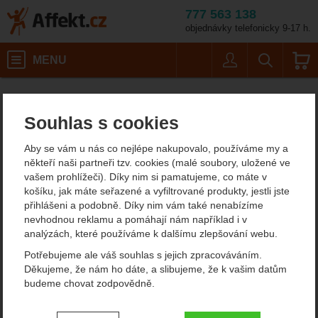
777 563 138
objednávky telefonicky 9-17 h.
Košík
MENU
Uživatel
Vyhledáván
Pánská t
Affekt.cz
Obuv
Pánská outdoorová obuv a turistické boty
Souhlas s cookies
Pánské trekové boty
Aby se vám u nás co nejlépe nakupovalo, používáme my a
Trezeta
někteří naši partneři tzv. cookies (malé soubory, uložené ve
vašem prohlížeči). Díky nim si pamatujeme, co máte v
Jedete na turistiku do hor a nemáte žádné vhodné boty, které by
košíku, jak máte seřazené a vyfiltrované produkty, jestli jste
vám chránily kotníky a byly voděodolné a dobře se vám v nich
přihlášeni a podobně. Díky nim vám také nenabízíme
chodilo po horských chodnících? Můžeme vám doporučit pánské
nevhodnou reklamu a pomáhají nám například i v
trekové boty Trezeta.
analýzách, které používáme k dalšímu zlepšování webu.
Zobrazit více
Potřebujeme ale váš souhlas s jejich zpracováváním.
Děkujeme, že nám ho dáte, a slibujeme, že k vašim datům
budeme chovat zodpovědně.
Filtrování podle parametrů
Nastavení souhlasů s kategoriemi
EX