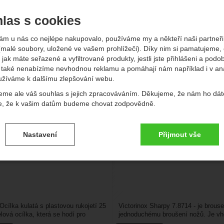
las s cookies
vější
Nejlevnější
Nejdražší
Od nejprodávanějších
Podl
ám u nás co nejlépe nakupovalo, používáme my a někteří naši partneři 
kty
(malé soubory, uložené ve vašem prohlížeči). Díky nim si pamatujeme,
x Ocílka s plastovou rukojetí 25
 jak máte seřazené a vyfiltrované produkty, jestli jste přihlášeni a podo
Victorinox Sharpy 7.87
cm
také nenabízíme nevhodnou reklamu a pomáhají nám například i v an
užíváme k dalšímu zlepšování webu.
eme ale váš souhlas s jejich zpracováváním. Děkujeme, že nám ho dát
e, že k vašim datům budeme chovat zodpovědně.
vení souhlasů s kategoriemi cookies
Nastavení
Přijmout vše
.
ké
-
bez těchto cookies náš web nebude fungovat
ické
AKTIVNÍ
brazit
é cookies umožňují váš průchod nákupním košíkem, porovnávání prod
zbytné funkce.
ční a rozšířené funkce
-
abyste nemuseli vše nastavovat znovu a aby
renční a rozšířené funkce
Ocílka kulatá s plastovou rukojetí 25
Victorinox Sharpy 7.8714 - je brous
.
li spojit např. pomocí chatu
lová ocílka, která se hodí pro
jednoduchému broušení nožů. Je v
eno
..
hlavně na menší...