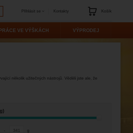
Košík
Kontakty
Přihlásit se
Navigace
PRÁCE VE VÝŠKÁCH
VÝPRODEJ
ající několik užitečných nástrojů. Věděli jste ale, že
g)
-
g