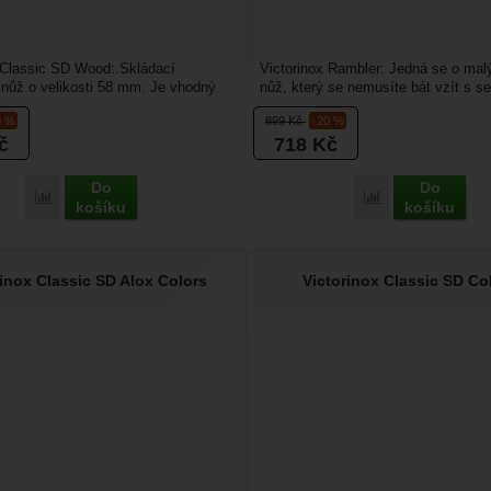
 Classic SD Wood:.Skládací
Victorinox Rambler: Jedná se o mal
nůž o velikosti 58 mm. Je vhodný
nůž, který se nemusíte bát vzít s s
ek na klíče,...
toulky do přírody. ...
0 %
899
Kč
-20 %
č
718
Kč
Do
Do
Přidat 'Victorinox Classic SD Wood' k porovnání
Přidat 'Victorino
košíku
košíku
rinox Classic SD Alox Colors
Victorinox Classic SD Co