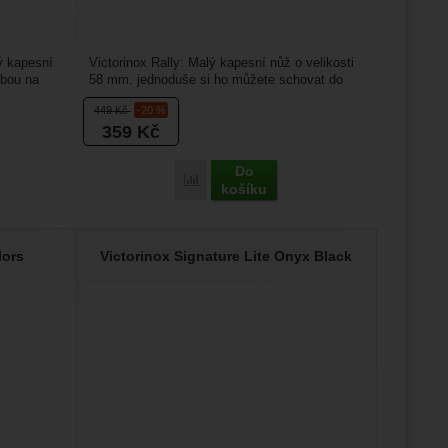
ý kapesní
Victorinox Rally: Malý kapesní nůž o velikosti
ebou na
58 mm. jednoduše si ho můžete schovat do
kapsy, nebo přidělat...
449
Kč
-20 %
359
Kč
Do
x Rambler' k porovnání
Přidat 'Victorinox Rally' k porovnání
košíku
lors
Victorinox Signature Lite Onyx Black