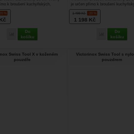
římo k broušení kuchyňských,
je určen přímo k broušení kuchyňsk
nožů. Je...
loveckých nožů. Je...
-20 %
1 499
Kč
-20 %
Kč
1 198
Kč
Do
Do
Přidat 'Victorinox Brousek diamantový 26 cm oválný' k porovnání
Přidat 'Victorin
košíku
košíku
inox Swiss Tool X v koženém
Victorinox Swiss Tool s ny
pouzdře
pouzdrem