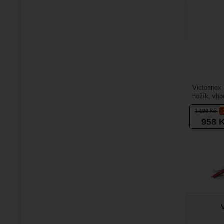
Victorinox
nožík, vho
Nabízí spo
1 199
Kč
958