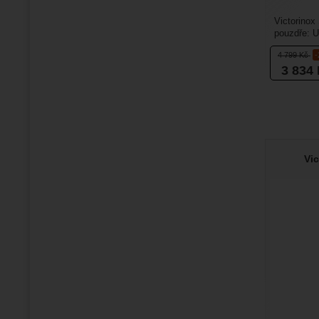
Victorinox
pouzdře: U
kleště, kte
4 799
Kč
3 834
Vi