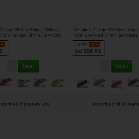
 Classic SD Alox Colors: Skládací
Victorinox Classic SD Colors: Kape
nůž o velikosti 58 mm. Je vhodný
nožík o velikosti 58 mm. jednoduše 
ek...
můžete připnout na...
0 %
699
Kč
-20 %
č
od 559
Kč
Detail
Detail
Přidat 'Victorinox Classic SD Alox Colors' k porovnání
Přidat 'Victorino
ictorinox Signature Lite
Victorinox MiniCham