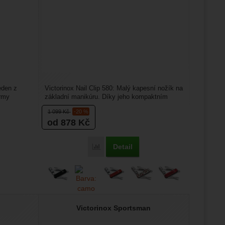
eden z
Victorinox Nail Clip 580: Malý kapesní nožík na
irmy
základní manikúru. Díky jeho kompaktním
rozměrům se vám...
1 099
Kč
-20 %
od 878
Kč
Detail
ox MiniChamp' k porovnání
Přidat 'Victorinox Nail Clip 580' k porovná
Victorinox Sportsman