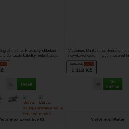
 Signature Lite: Praktický skládací
Victorinox MiniChamp: Jedná se o j
dný do každé kabelky, nebo kapsy.
nejvybavenějších malých nožů od f
ustu...
Victorinox. Najdete zde...
-20 %
1 399
Kč
-20 %
Kč
1 118
Kč
Do
Detail
Přidat 'Victorinox Signature Lite' k porovnání
Přidat 'Victorin
košíku
Victorinox Executive 81
Victorinox Waiter