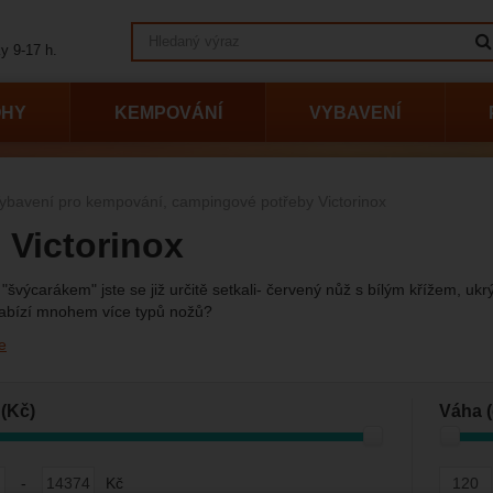
Vyhledávání
y 9-17 h.
OHY
KEMPOVÁNÍ
VYBAVENÍ
ybavení pro kempování, campingové potřeby Victorinox
 Victorinox
"švýcarákem" jste se již určitě setkali- červený nůž s bílým křížem, ukrýv
nabízí mnohem více typů nožů?
e
vání podle parametrů
(Kč)
Váha (
-
Kč