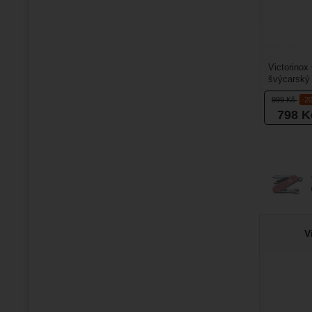
Victorinox
švýcarský 
jako přívěs
999
Kč
-2
798
K
V