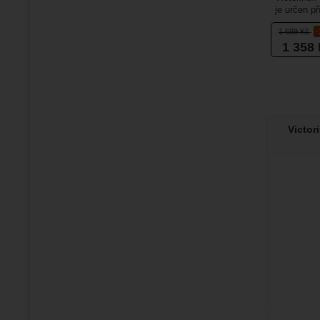
je určen p
loveckých 
1 699
Kč
1 358
Victor