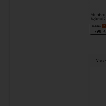
Victorinox
švýcarský 
jako přívěs
999
Kč
-2
798
K
Victo