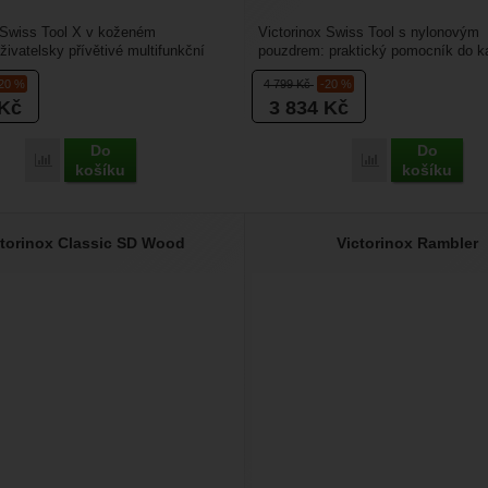
 Swiss Tool X v koženém
Victorinox Swiss Tool s nylonovým
živatelsky přívětivé multifunkční
pouzdrem: praktický pomocník do 
ré byly navrženy...
batohu na túru, kempování,...
-20 %
4 799
Kč
-20 %
Kč
3 834
Kč
Do
Do
Přidat 'Victorinox Swiss Tool X v koženém pouzdře' k porovnání
Přidat 'Victorin
košíku
košíku
ctorinox Classic SD Wood
Victorinox Rambler