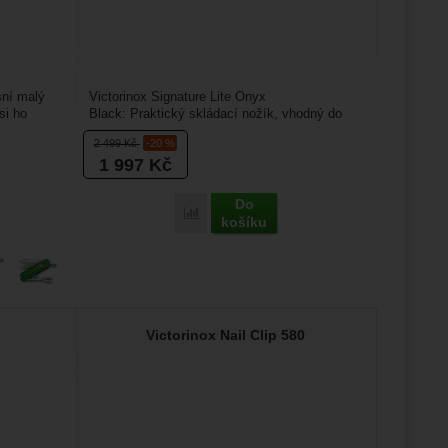
sní malý
Victorinox Signature Lite Onyx
si ho
Black: Praktický skládací nožík, vhodný do
každé kabelky, nebo kapsy....
2 499
Kč
-20 %
1 997
Kč
Do
x Classic SD Colors' k porovnání
Přidat 'Victorinox Signature Lite Onyx Bla
košíku
p
Victorinox Nail Clip 580