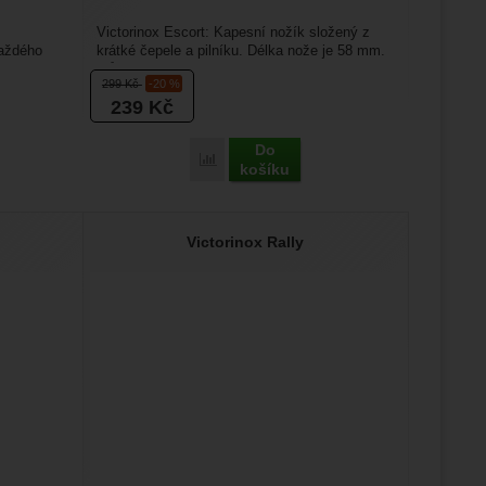
Victorinox Escort: Kapesní nožík složený z
každého
krátké čepele a pilníku. Délka nože je 58 mm.
Můžete si ho...
299
Kč
-20 %
239
Kč
Do
ox Swiss Tool s nylonovým pouzdrem' k porovnání
Přidat 'Victorinox Escort' k porovnání
košíku
Victorinox Rally